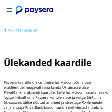
Vaheta
navigatsiooni
Kõik teenustasud
Ülekanded kaardile
Paysera kaardile ülekandmise funktsioon võimaldab
eraklientidel mugavalt raha kanda Ukrainasse otse
PrivatBanki erakliendi kaardile. Selle funktsiooni kasutamiseks
logige lihtsalt oma Paysera kontole sisse ja valige
Ülekanne
Ukrainasse
, täitke nõutud andmed ja sisestage
Konto numbri
väljale saaja PrivatBank kaardinumbri neli viimast numbrit.