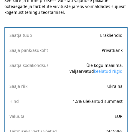
See kiire ja lihtne protsess välistab vajaduse pikkade
ooteaegade ja tarbetute viivituste järele, võimaldades sujuvat
kogemust tehingu teostamisel.
Saatja
Erakliendid
tüüp
PrivatBank
Saaja
pank/asukoht
Üle kogu maailma,
väljaarvatud
keelatud riigid
Saatja
kodakondsus
Ukraina
Saaja
1,5
% ülekantud summast
riik
EUR
Hind
24/7/365