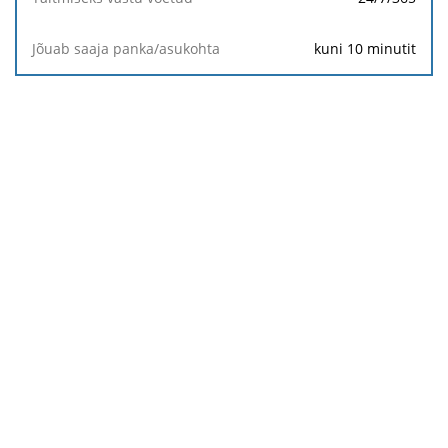
Valuuta
kuni 10 minutit
Täitmiseks
vastu
võetud
Jõuab saaja
panka/asukohta