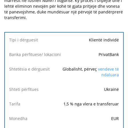
marrësit në fushën
Numri i llogarisë
. Ky proces i shpejtë dhe i
lehtë eliminon nevojën për kohë të gjata pritjeje dhe vonesa
të panevojshme, duke mundësuar një përvojë të pandërprerë
transferimi.
Tipi i
Klientë individë
dërguesit
PrivatBank
Banka
përfituese/
Globalisht, përveç
vendeve të
lokacioni
ndaluara
Shtetësia
Ukrainë
e
dërguesit
1,5
% nga vlera e transferuar
Shteti
përfitues
EUR