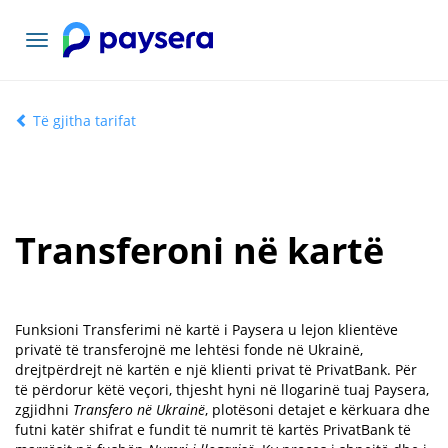
Lundrimi
toggle
Të gjitha tarifat
Transferoni në kartë
Funksioni Transferimi në kartë i Paysera u lejon klientëve
privatë të transferojnë me lehtësi fonde në Ukrainë,
drejtpërdrejt në kartën e një klienti privat të PrivatBank. Për
të përdorur këtë veçori, thjesht hyni në llogarinë tuaj Paysera,
zgjidhni
Transfero në Ukrainë
, plotësoni detajet e kërkuara dhe
futni katër shifrat e fundit të numrit të kartës PrivatBank të