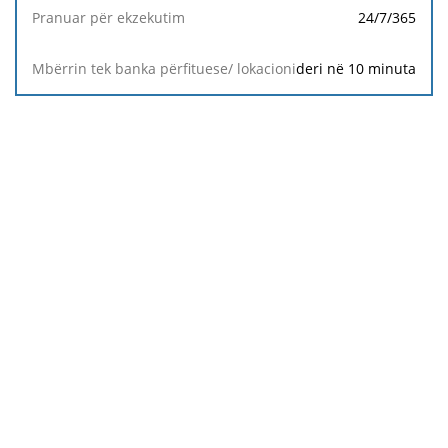
Tarifa
24/7/365
Monedha
deri në 10 minuta
Pranuar
për
ekzekutim
Mbërrin
tek banka
përfituese/
lokacioni