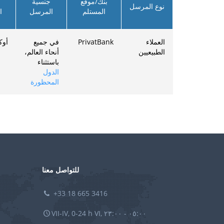
بنك/موقع
جنسية
نوع المرسل
المستلم
المرسل
ا
العملاء
PrivatBank
في جميع
أوكر
الطبيعيين
أنحاء العالم،
باستثناء
الدول
المحظورة
للتواصل معنا
+33 18 665 3416
VII-IV, 0-24 h VI, ٠٥:٠٠ - ٢٣:٠٠