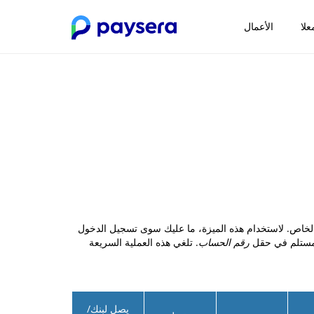
علا
الأعمال
 ميزة التحويل إلى البطاقة من Paysera للعملاء الطبيعيين بتحويل الأموال بسهولة إلى أوكرانيا، مباشرة إلى بطاقة عميل PrivatBank الخاص. لاستخدام هذه الميزة، ما عليك سوى تسجيل الدخول
رقم الحساب
. تلغي هذه العملية السريعة
يصل لبنك/