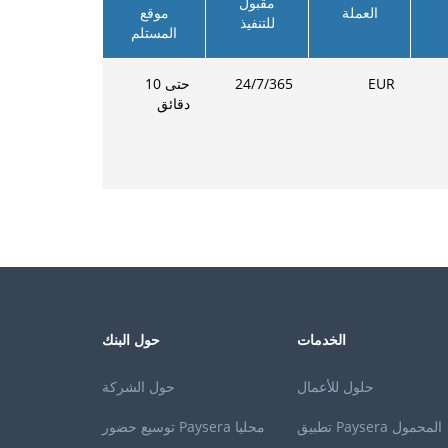
مقبول
العملة
موقع
للتنفيذ
المستلم
EUR
24/7/365
حتى 10
دقائق
الخدمات
حول البنك
حلول للأعمال
حول الشركة
تطبيق Paysera المحمول
توسيع حضور Paysera محليا