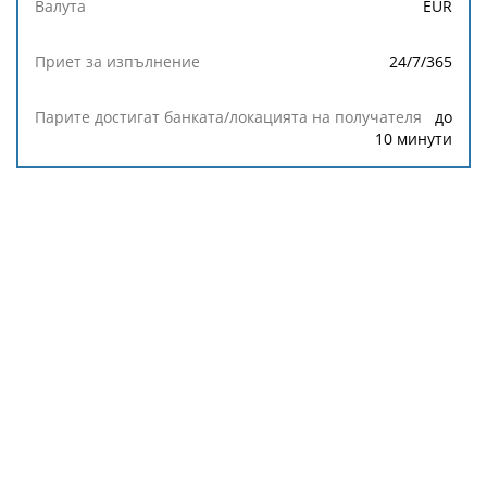
EUR
получателя
24/7/365
Такса
до
Валута
10 минути
Приет за
изпълнение
Парите
достигат
банката/
локацията
на
получателя