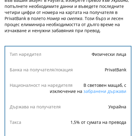
във Вашия акаунт в Paysera, изберете
Превод към Украйна
,
попълнете необходимите данни и въведете последните
четири цифри от номера на картата на получателя в
PrivatBank в полето
Номер на сметка
. Този бърз и лесен
процес елиминира необходимостта от дълго време на
изчакване и ненужни забавяния при превод.
Тип
Физически лица
наредител
PrivatBank
Банка на
получателя/
В световен мащаб, с
локация
изключение на
забранени държави
Националност
Украйна
на
наредителя
1,5
% от сумата на превода
Държава
на