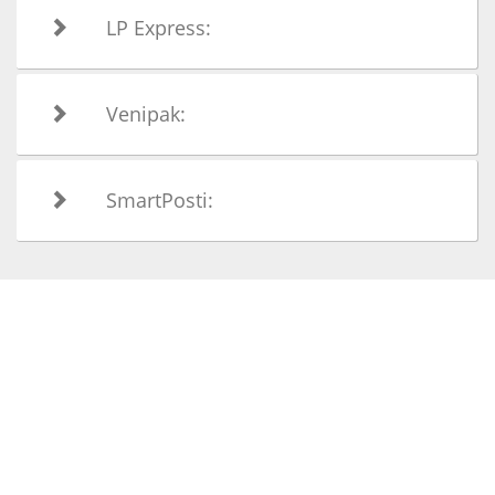
LP Express:
Venipak:
SmartPosti: