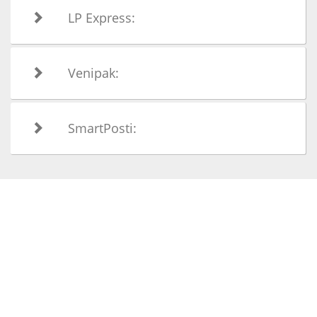
LP Express:
Venipak:
SmartPosti: