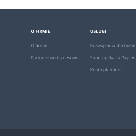
O FIRMIE
USŁUGI
O firmie
Rozwiązania dla bizne
Partnerstwo biznesowe
Superaplikacja Payser
Konto płatnicze