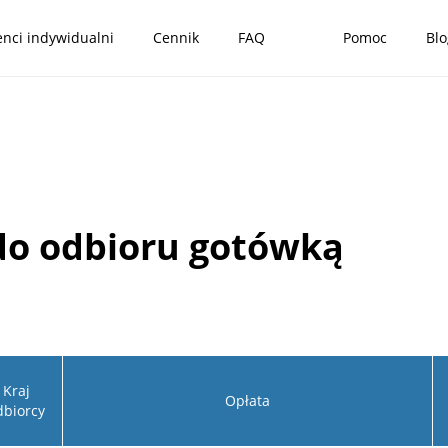
enci indywidualni
Cennik
FAQ
Pomoc
Blo
do odbioru gotówką
Kraj
Opłata
dbiorcy