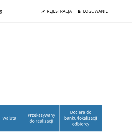
g
REJESTRACJA
LOGOWANIE
Dociera do
Przekazywany
Waluta
banku/lokalizacji
do realizacji
odbiorcy