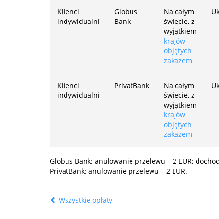
Klienci
Globus
Na całym
Uk
indywidualni
Bank
świecie, z
wyjątkiem
krajów
objętych
zakazem
Klienci
PrivatBank
Na całym
Uk
indywidualni
świecie, z
wyjątkiem
krajów
objętych
zakazem
Globus Bank: anulowanie przelewu –
2
EUR; dochod
PrivatBank: anulowanie przelewu –
2
EUR.
Wszystkie opłaty