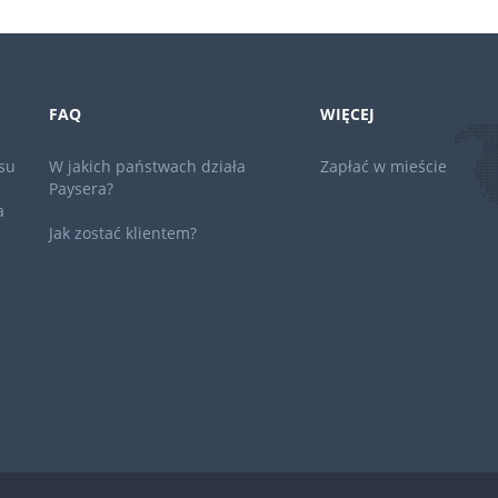
FAQ
WIĘCEJ
su
W jakich państwach działa
Zapłać w mieście
Paysera?
a
Jak zostać klientem?