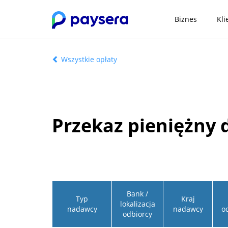
Biznes
Kli
Wszystkie opłaty
Przekaz pieniężny 
Bank /
Typ
Kraj
lokalizacja
nadawcy
nadawcy
o
odbiorcy