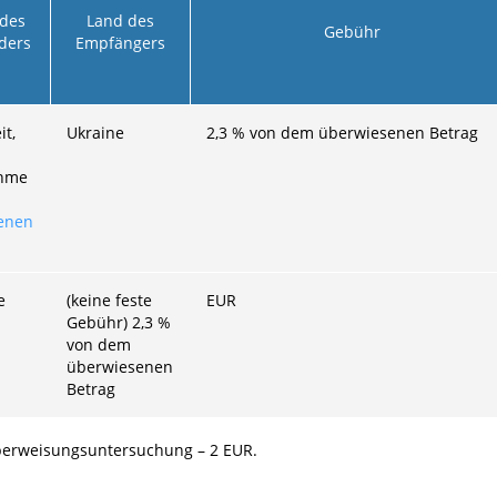
des
Land des
Gebühr
ders
Empfängers
it,
Ukraine
2,3
% von dem überwiesenen Betrag
hme
enen
e
(keine feste
EUR
Gebühr)
2,3
%
von dem
überwiesenen
Betrag
erweisungsuntersuchung –
2
EUR.