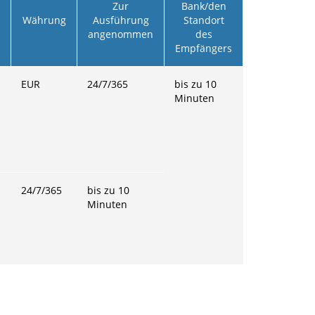
Zur
Bank/den
Währung
Ausführung
Standort
angenommen
des
Empfängers
EUR
24/7/365
bis zu 10
Minuten
24/7/365
bis zu 10
Minuten