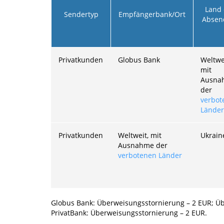
Land 
Sendertyp
Empfängerbank/Ort
Absen
Privatkunden
Globus Bank
Weltwe
mit
Ausna
der
verbot
Länder
Privatkunden
Weltweit, mit
Ukrain
Ausnahme der
verbotenen Länder
Globus Bank: Überweisungsstornierung –
2
EUR; Üb
PrivatBank: Überweisungsstornierung –
2
EUR.