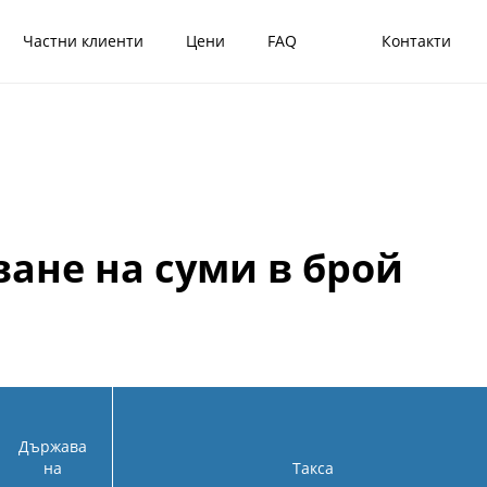
Частни клиенти
Цени
FAQ
Контакти
ване на суми в брой
Държава
на
Такса