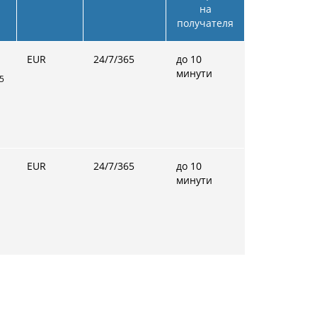
на
получателя
EUR
24/7/365
до 10
минути
25
EUR
24/7/365
до 10
минути