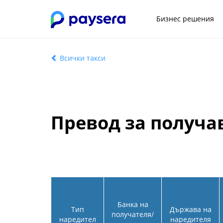
Бизнес решения
Всички такси
Превод за получа
Банка на
Тип
Държава на
получателя/
наредител
наредителя