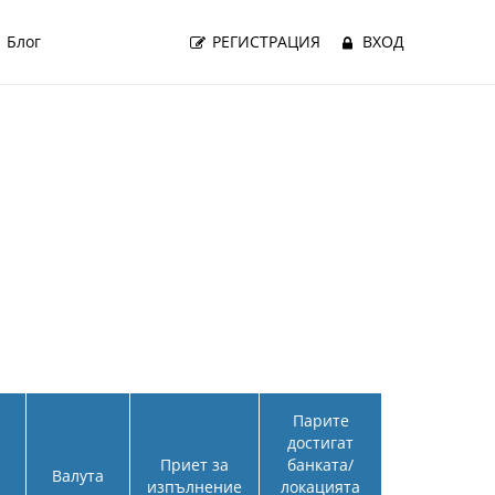
Блог
РЕГИСТРАЦИЯ
ВХОД
Парите
достигат
Приет за
банката/
Валута
изпълнение
локацията