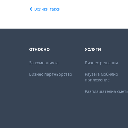
Всички такси
ОТНОСНО
УСЛУГИ
За компанията
Бизнес решения
Бизнес партньорствo
Paysera мобилно
приложение
Разплащателна смет