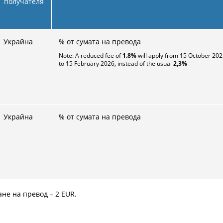
получателя
Украйна
% от сумата на превода
Note: A reduced fee of
1.8%
will apply from 15 October 20
to 15 February 2026, instead of the usual
2,3
%
Украйна
% от сумата на превода
ане на превод –
2
EUR.