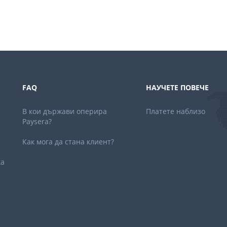
FAQ
НАУЧЕТЕ ПОВЕЧЕ
В кои държави оперира
Платете наблизо
Paysera?
Как мога да стана клиент?
ка