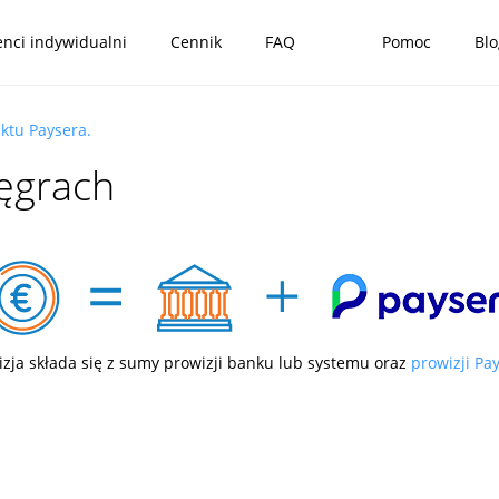
enci indywidualni
Cennik
FAQ
Pomoc
Blo
ektu Paysera.
ęgrach
izja składa się z sumy prowizji banku lub systemu oraz
prowizji Pa