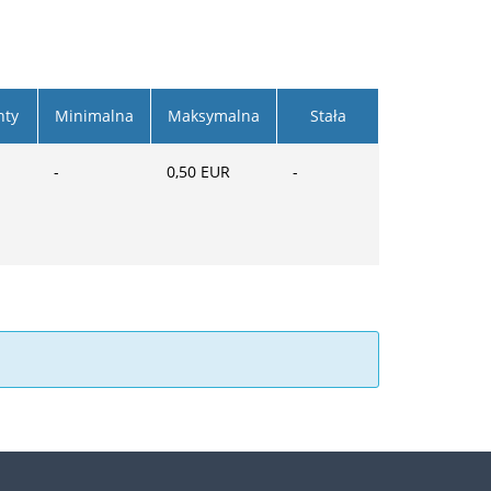
nty
Minimalna
Maksymalna
Stała
-
0,50
EUR
-