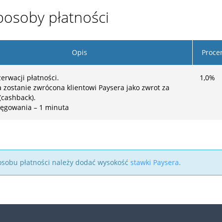
posoby płatności
Opis
Proce
erwacji płatności.
1,0
%
a zostanie zwrócona klientowi Paysera jako zwrot za
(cashback).
ięgowania – 1 minuta
 sposobu płatności należy dodać wysokość
stawki Paysera
.