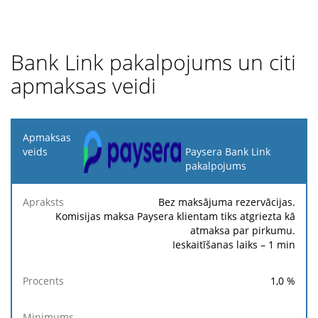
Bank Link pakalpojums un citi
apmaksas veidi
Apmaksas
veids
Paysera Bank Link
pakalpojums
Fik
Apraksts
Procents
Minimums
Maksimums
ma
Bez maksājuma rezervācijas.
Komisijas maksa Paysera klientam tiks atgriezta kā
atmaksa par pirkumu.
Ieskaitīšanas laiks – 1 min
1,0
%
-