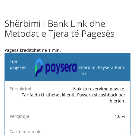
Shërbimi i Bank Link dhe
Metodat e Tjera të Pagesës
Pagesa kreditohet në 1 min.
Tipi i
pagesës
Shërbimi Paysera Bank
Link
Tarifë
Tarifë
Ta
Përshkrimi
Përqindja
minimale
maksimale
fi
Nuk ka rezervime pagese.
Tarifa do t’i kthehet klientit Paysera si cashback për
blerjen.
1,0
%
-