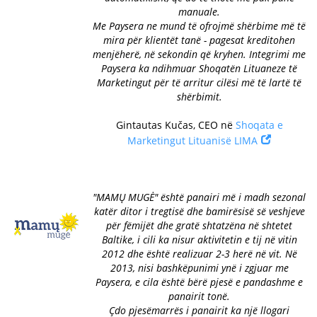
manuale.
Me Paysera ne mund të ofrojmë shërbime më të
mira për klientët tanë - pagesat kreditohen
menjëherë, në sekondin që kryhen. Integrimi me
Paysera ka ndihmuar Shoqatën Lituaneze të
Marketingut për të arritur cilësi më të lartë të
shërbimit.
Gintautas Kučas, CEO në
Shoqata e
Marketingut Lituanisë LIMA
"MAMŲ MUGĖ" është panairi më i madh sezonal
katër ditor i tregtisë dhe bamirësisë së veshjeve
për fëmijët dhe gratë shtatzëna në shtetet
Baltike, i cili ka nisur aktivitetin e tij në vitin
2012 dhe është realizuar 2-3 herë në vit. Në
2013, nisi bashkëpunimi ynë i zgjuar me
Paysera, e cila është bërë pjesë e pandashme e
panairit tonë.
Çdo pjesëmarrës i panairit ka një llogari