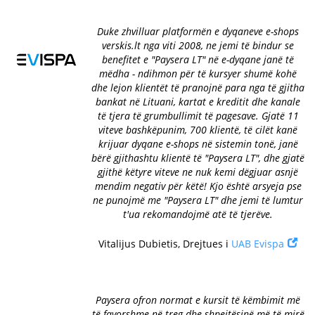
Duke zhvilluar platformën e dyqaneve e-shops
verskis.lt nga viti 2008, ne jemi të bindur se
benefitet e "Paysera LT" në e-dyqane janë të
mëdha - ndihmon për të kursyer shumë kohë
dhe lejon klientët të pranojnë para nga të gjitha
bankat në Lituani, kartat e kreditit dhe kanale
të tjera të grumbullimit të pagesave. Gjatë 11
viteve bashkëpunim, 700 klientë, të cilët kanë
krijuar dyqane e-shops në sistemin tonë, janë
bërë gjithashtu klientë të "Paysera LT", dhe gjatë
gjithë këtyre viteve ne nuk kemi dëgjuar asnjë
mendim negativ për këtë! Kjo është arsyeja pse
ne punojmë me "Paysera LT" dhe jemi të lumtur
t'ua rekomandojmë atë të tjerëve.
Vitalijus Dubietis, Drejtues i
UAB Evispa
Paysera ofron normat e kursit të këmbimit më
të favorshme në treg dhe shpejtësinë më të mirë