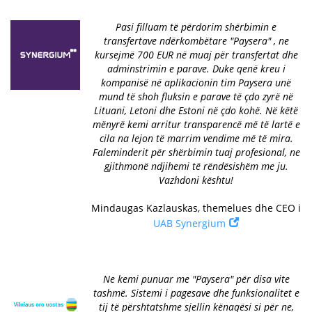
Pasi filluam të përdorim shërbimin e
transfertave ndërkombëtare "Paysera" , ne
kursejmë 700 EUR në muaj për transfertat dhe
adminstrimin e parave. Duke qenë kreu i
kompanisë në aplikacionin tim Paysera unë
mund të shoh fluksin e parave të çdo zyrë në
Lituani, Letoni dhe Estoni në çdo kohë. Në këtë
mënyrë kemi arritur transparencë më të lartë e
cila na lejon të marrim vendime më të mira.
Faleminderit për shërbimin tuaj profesional, ne
gjithmonë ndjihemi të rëndësishëm me ju.
Vazhdoni kështu!
Mindaugas Kazlauskas, themelues dhe CEO i
UAB Synergium
Ne kemi punuar me "Paysera" për disa vite
tashmë. Sistemi i pagesave dhe funksionalitet e
tij të përshtatshme sjellin kënaqësi si për ne,