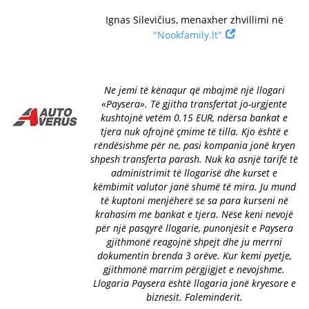
Ignas Silevičius, menaxher zhvillimi në
"Nookfamily.lt"
Ne jemi të kënaqur që mbajmë një llogari
«Paysera». Të gjitha transfertat jo-urgjente
kushtojnë vetëm 0.15 EUR, ndërsa bankat e
tjera nuk ofrojnë çmime të tilla. Kjo është e
rëndësishme për ne, pasi kompania jonë kryen
shpesh transferta parash. Nuk ka asnjë tarifë të
administrimit të llogarisë dhe kurset e
këmbimit valutor janë shumë të mira. Ju mund
të kuptoni menjëherë se sa para kurseni në
krahasim me bankat e tjera. Nëse keni nevojë
për një pasqyrë llogarie, punonjësit e Paysera
gjithmonë reagojnë shpejt dhe ju merrni
dokumentin brenda 3 orëve. Kur kemi pyetje,
gjithmonë marrim përgjigjet e nevojshme.
Llogaria Paysera është llogaria jonë kryesore e
biznesit. Faleminderit.