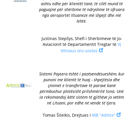
ashtu edhe për klientët tanë, të cilët mund të
paguajnë për shërbime të ndryshme të ofruara
nga aeroportet lituaneze më shpejt dhe më
lehtë.
Justinas Stepšys, Shefi i Shërbimeve të Jo-
Aviacionit të Departamentit Tregtar të
VĮ
Vilniaus oro uostas
Sistemi Paysera është i pazëvendësueshëm, kur
punoni me klientë të huaj - shpejtësia dhe
çmimet e transfertave të parave kanë
përmbushur plotësisht pritshmëritë tona. Unë
ia rekomandoj këtë sistem të gjithëve jo vetëm
në Lituani, por edhe në vende të tjera.
Tomas Šileikis, Drejtues i
MB "Admix"