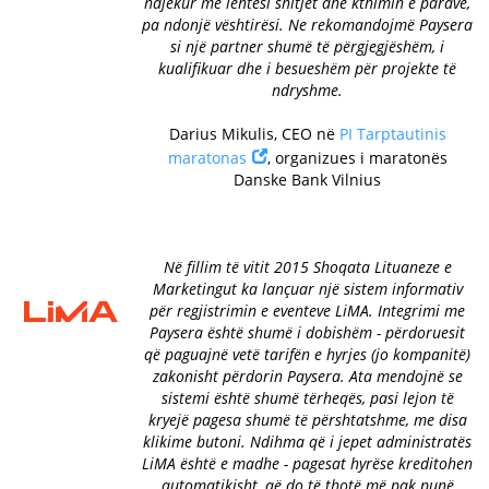
ndjekur me lehtësi shitjet dhe kthimin e parave,
pa ndonjë vështirësi. Ne rekomandojmë Paysera
si një partner shumë të përgjegjëshëm, i
kualifikuar dhe i besueshëm për projekte të
ndryshme.
Darius Mikulis, CEO në
PI Tarptautinis
maratonas
, organizues i maratonës
Danske Bank Vilnius
Në fillim të vitit 2015 Shoqata Lituaneze e
Marketingut ka lançuar një sistem informativ
për regjistrimin e eventeve LiMA. Integrimi me
Paysera është shumë i dobishëm - përdoruesit
që paguajnë vetë tarifën e hyrjes (jo kompanitë)
zakonisht përdorin Paysera. Ata mendojnë se
sistemi është shumë tërheqës, pasi lejon të
kryejë pagesa shumë të përshtatshme, me disa
klikime butoni. Ndihma që i jepet administratës
LiMA është e madhe - pagesat hyrëse kreditohen
automatikisht, që do të thotë më pak punë