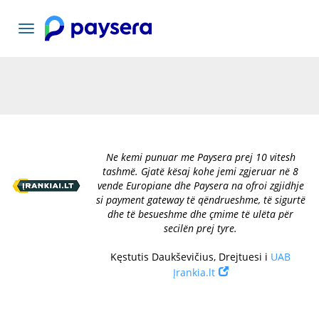
Lundrimi
toggle
Ne kemi punuar me Paysera prej 10 vitesh
tashmë. Gjatë kësaj kohe jemi zgjeruar në 8
vende Europiane dhe Paysera na ofroi zgjidhje
si payment gateway të qëndrueshme, të sigurtë
dhe të besueshme dhe çmime të ulëta për
secilën prej tyre.
Kęstutis Daukševičius, Drejtuesi i
UAB
Įrankia.lt