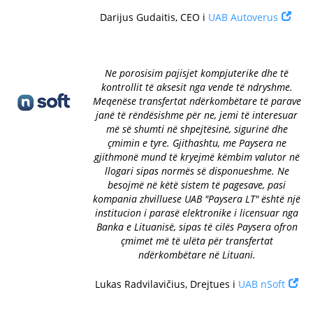
Darijus Gudaitis, CEO i
UAB Autoverus
Ne porosisim pajisjet kompjuterike dhe të
kontrollit të aksesit nga vende të ndryshme.
Meqenëse transfertat ndërkombëtare të parave
janë të rëndësishme për ne, jemi të interesuar
më së shumti në shpejtësinë, sigurinë dhe
çmimin e tyre. Gjithashtu, me Paysera ne
gjithmonë mund të kryejmë këmbim valutor në
llogari sipas normës së disponueshme. Ne
besojmë në këtë sistem të pagesave, pasi
kompania zhvilluese UAB "Paysera LT" është një
institucion i parasë elektronike i licensuar nga
Banka e Lituanisë, sipas të cilës Paysera ofron
çmimet më të ulëta për transfertat
ndërkombëtare në Lituani.
Lukas Radvilavičius, Drejtues i
UAB nSoft