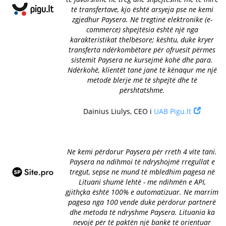
të transfertave, kjo është arsyeja pse ne kemi
zgjedhur Paysera. Në tregtinë elektronike (e-
commerce) shpejtësia është një nga
karakteristikat thelbësore; kështu, duke kryer
transferta ndërkombëtare për ofruesit përmes
sistemit Paysera ne kursejmë kohë dhe para.
Ndërkohë, klientët tanë janë të kënaqur me një
metodë blerje më të shpejtë dhe të
përshtatshme.
Dainius Liulys, CEO i
UAB Pigu.lt
Ne kemi përdorur Paysera për rreth 4 vite tani.
Paysera na ndihmoi të ndryshojmë rregullat e
tregut, sepse ne mund të mbledhim pagesa në
Lituani shumë lehtë - me ndihmën e API,
gjithçka është 100% e automatizuar. Ne marrim
pagesa nga 100 vende duke përdorur partnerë
dhe metoda të ndryshme Paysera. Lituania ka
nevojë për të paktën një bankë të orientuar