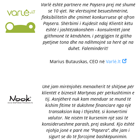
Varlė është partnere me Paysera prej më shumë
se 10 vjet. Ne vlerësojmë besueshmërinë,
fleksibilitetin dhe çmimet konkurruese që ofron
Paysera. Shërbimi i Kujdesit ndaj Klientit këtu
është i jashtëzakonshëm - konsulentët janë
gjithmonë të këndshëm, i përgjigjen të gjitha
pyetjeve tona dhe na ndihmojnë sa herë që na
duhet. Faleminderit!
Marius Butauskas, CEO në
Varlė.lt
Unë jam mirënjohës menaxherit të shitjeve për
klientët e biznesit Martynas për përkushtimin e
tij. Asnjëherë nuk kam menduar se mund të
kishim fitime të dukshme financiare nga një
transaksion kaq i thjeshtë, si konvertimi
valutor. Ne nisëm të kursenim një sasi të
konsiderueshme parash, prej askund. Kjo është
njohja jonë e parë me "Paysera", dhe jam i
sigurt se do të forcojmë bashkëpunimin.