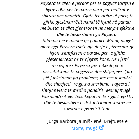
Paysera të cilën e përdor për të paguar tarifën e
hyrjes dhe për të marrë para për mallrat e
shitura pas panairit. Gjatë tre orëve të para, të
gjithë pjesëmarrësit mund të hyjnë në panair
me bileta, të cilat gjenerohen në mënyrë efektive
dhe të besueshme nga Paysera.
Ndihma më e madhe që panairi "Mamų mugė"
merr nga Paysera është një dosje e gjeneruar që
lejon transfertën e parave për të gjithë
pjesëmarrësit në të njëjtën kohë. Ne i jemi
mirënjohës Paysera për mbledhjen e
përshtatshme të pagesave dhe shlyerjeve. Çdo
gjë funksionon pa probleme, me besueshmëri
dhe shpejtësi. Të gjitha shërbimet Paysera i
shtojnë vlera të mëdha panairit "Mamų mugė".
Faleminderit për bashkëpunim të sigurt, efektiv
dhe të besueshëm i cili kontribuon shumë në
suksesin e panairit tonë.
Jurga Barbora Jauniškienė, Drejtuese e
Mamų mugė