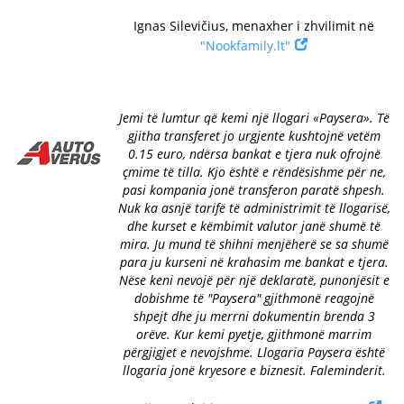
Ignas Silevičius, menaxher i zhvilimit në
"Nookfamily.lt"
Jemi të lumtur që kemi një llogari «Paysera». Të
gjitha transferet jo urgjente kushtojnë vetëm
0.15 euro, ndërsa bankat e tjera nuk ofrojnë
çmime të tilla. Kjo është e rëndësishme për ne,
pasi kompania jonë transferon paratë shpesh.
Nuk ka asnjë tarifë të administrimit të llogarisë,
dhe kurset e këmbimit valutor janë shumë të
mira. Ju mund të shihni menjëherë se sa shumë
para ju kurseni në krahasim me bankat e tjera.
Nëse keni nevojë për një deklaratë, punonjësit e
dobishme të "Paysera" gjithmonë reagojnë
shpejt dhe ju merrni dokumentin brenda 3
orëve. Kur kemi pyetje, gjithmonë marrim
përgjigjet e nevojshme. Llogaria Paysera është
llogaria jonë kryesore e biznesit. Faleminderit.