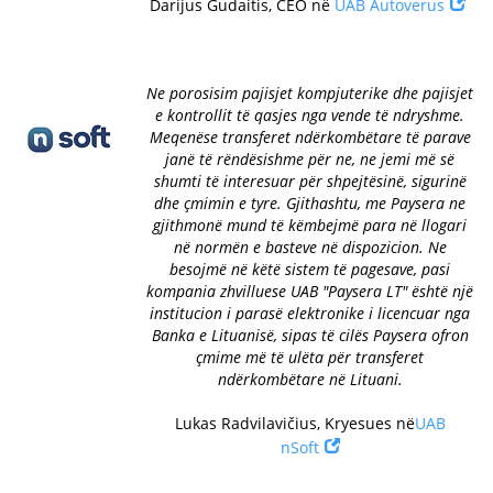
Darijus Gudaitis, CEO në
UAB Autoverus
Ne porosisim pajisjet kompjuterike dhe pajisjet
e kontrollit të qasjes nga vende të ndryshme.
Meqenëse transferet ndërkombëtare të parave
janë të rëndësishme për ne, ne jemi më së
shumti të interesuar për shpejtësinë, sigurinë
dhe çmimin e tyre. Gjithashtu, me Paysera ne
gjithmonë mund të këmbejmë para në llogari
në normën e basteve në dispozicion. Ne
besojmë në këtë sistem të pagesave, pasi
kompania zhvilluese UAB "Paysera LT" është një
institucion i parasë elektronike i licencuar nga
Banka e Lituanisë, sipas të cilës Paysera ofron
çmime më të ulëta për transferet
ndërkombëtare në Lituani.
Lukas Radvilavičius, Kryesues në
UAB
nSoft