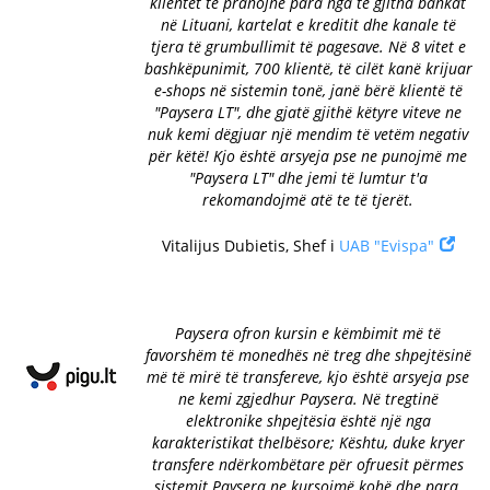
klientët të pranojnë para nga të gjitha bankat
në Lituani, kartelat e kreditit dhe kanale të
tjera të grumbullimit të pagesave. Në 8 vitet e
bashkëpunimit, 700 klientë, të cilët kanë krijuar
e-shops në sistemin tonë, janë bërë klientë të
"Paysera LT", dhe gjatë gjithë këtyre viteve ne
nuk kemi dëgjuar një mendim të vetëm negativ
për këtë! Kjo është arsyeja pse ne punojmë me
"Paysera LT" dhe jemi të lumtur t'a
rekomandojmë atë te të tjerët.
Vitalijus Dubietis, Shef i
UAB "Evispa"
Paysera ofron kursin e këmbimit më të
favorshëm të monedhës në treg dhe shpejtësinë
më të mirë të transfereve, kjo është arsyeja pse
ne kemi zgjedhur Paysera. Në tregtinë
elektronike shpejtësia është një nga
karakteristikat thelbësore; Kështu, duke kryer
transfere ndërkombëtare për ofruesit përmes
sistemit Paysera ne kursojmë kohë dhe para.