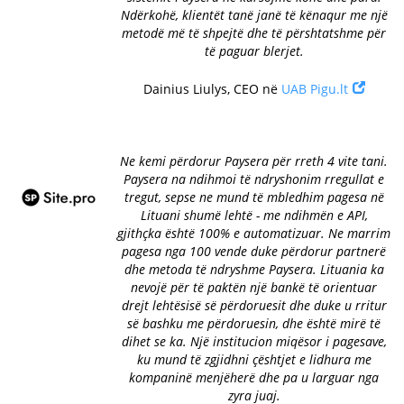
Ndërkohë, klientët tanë janë të kënaqur me një
metodë më të shpejtë dhe të përshtatshme për
të paguar blerjet.
Dainius Liulys, CEO në
UAB Pigu.lt
Ne kemi përdorur Paysera për rreth 4 vite tani.
Paysera na ndihmoi të ndryshonim rregullat e
tregut, sepse ne mund të mbledhim pagesa në
Lituani shumë lehtë - me ndihmën e API,
gjithçka është 100% e automatizuar. Ne marrim
pagesa nga 100 vende duke përdorur partnerë
dhe metoda të ndryshme Paysera. Lituania ka
nevojë për të paktën një bankë të orientuar
drejt lehtësisë së përdoruesit dhe duke u rritur
së bashku me përdoruesin, dhe është mirë të
dihet se ka. Një institucion miqësor i pagesave,
ku mund të zgjidhni çështjet e lidhura me
kompaninë menjëherë dhe pa u larguar nga
zyra juaj.