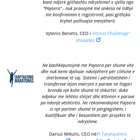
kanë ndjerë gjithashtu ndryshimet e sjella nga
"Paysera" - nuk pranojmë më ankesa në lidhje
me konfirmimin e regjistrimit, pasi gjithçka
kryhet pothuajse menjëherë.
Vytenis Benetis, CEO i
Vilnius Challenge"
shoqatës
Ne bashkëpunojmë me Paysera për shumë vite
dhe nuk kemi dyshuar ndonjëherë për cilësinë e
shërbimeve të saj. Sistemi i përshtatshëm i
transfereve lejon marrjen e parave në llogari
brenda një kohe shumë të shkurtër, duke
ndjekur me lehtësi shitjet dhe kthimin e parave
pa ndonjë vështirësi. Ne rekomandojmë Paysera
si një partner shumë të përgjegjshëm, i
kualifikuar dhe i besueshëm për projekte të
ndryshme.
Darius Mikulis, CEO në
PI Tarptautinis