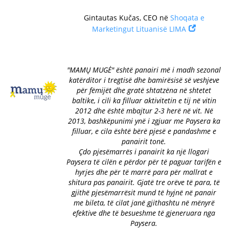
Gintautas Kučas, CEO në
Shoqata e
Marketingut Lituanisë LIMA
"MAMŲ MUGĖ" është panairi më i madh sezonal
katërditor i tregtisë dhe bamirësisë së veshjeve
për fëmijët dhe gratë shtatzëna në shtetet
baltike, i cili ka filluar aktivitetin e tij në vitin
2012 dhe është mbajtur 2-3 herë në vit. Në
2013, bashkëpunimi ynë i zgjuar me Paysera ka
filluar, e cila është bërë pjesë e pandashme e
panairit tonë.
Çdo pjesëmarrës i panairit ka një llogari
Paysera të cilën e përdor për të paguar tarifën e
hyrjes dhe për të marrë para për mallrat e
shitura pas panairit. Gjatë tre orëve të para, të
gjithë pjesëmarrësit mund të hyjnë në panair
me bileta, të cilat janë gjithashtu në mënyrë
efektive dhe të besueshme të gjeneruara nga
Paysera.