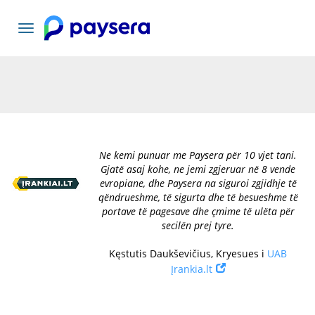
Navigacioni
toggle
Ne kemi punuar me Paysera për 10 vjet tani.
Gjatë asaj kohe, ne jemi zgjeruar në 8 vende
evropiane, dhe Paysera na siguroi zgjidhje të
qëndrueshme, të sigurta dhe të besueshme të
portave të pagesave dhe çmime të ulëta për
secilën prej tyre.
Kęstutis Daukševičius, Kryesues i
UAB
Įrankia.lt