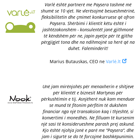
Varlė është partnerë me Paysera tashmë më
shumë se 10 vjet. Ne vlerësojmë besueshmërinë,
fleksibilitetin dhe çmimet konkurruese që ofron
Paysera. Shërbimi i klientit këtu është i
jashtëzakonshëm - konsulentët janë gjithmonë
të këndshëm për ne, japin pyetje për të gjitha
përgjigjet tona dhe na ndihmojnë sa herë që na
duhet. Faleminderit!
Marius Butauskas, CEO ne
Varlė.lt
Unë jam mirënjohës për menaxherin e shitjeve
për klientët e biznesit Martynas për
përkushtimin e tij. Asnjëherë nuk kam menduar
se mund të fitonim përfitim të dukshëm
financiar nga një transaksion kaq i thjeshtë, si
konvertimi i monedhës. Ne filluam të kursenim
një sasi të konsiderueshme parash prej askund.
Kjo është njohja jonë e parë me "Paysera", dhe
jam i sigurtë se do të forcojmë bashkëpunimin.