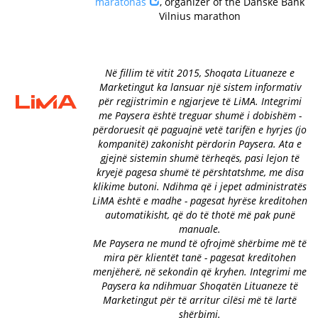
maratonas
, organizer of the Danske Bank
Vilnius marathon
Në fillim të vitit 2015, Shoqata Lituaneze e
Marketingut ka lansuar një sistem informativ
për regjistrimin e ngjarjeve të LiMA. Integrimi
me Paysera është treguar shumë i dobishëm -
përdoruesit që paguajnë vetë tarifën e hyrjes (jo
kompanitë) zakonisht përdorin Paysera. Ata e
gjejnë sistemin shumë tërheqës, pasi lejon të
kryejë pagesa shumë të përshtatshme, me disa
klikime butoni. Ndihma që i jepet administratës
LiMA është e madhe - pagesat hyrëse kreditohen
automatikisht, që do të thotë më pak punë
manuale.
Me Paysera ne mund të ofrojmë shërbime më të
mira për klientët tanë - pagesat kreditohen
menjëherë, në sekondin që kryhen. Integrimi me
Paysera ka ndihmuar Shoqatën Lituaneze të
Marketingut për të arritur cilësi më të lartë
shërbimi.