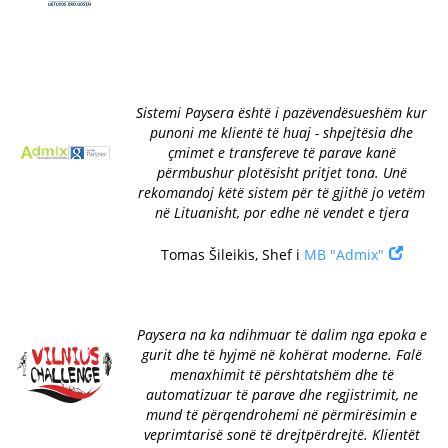
Sistemi Paysera është i pazëvendësueshëm kur
punoni me klientë të huaj - shpejtësia dhe
çmimet e transfereve të parave kanë
përmbushur plotësisht pritjet tona. Unë
rekomandoj këtë sistem për të gjithë jo vetëm
në Lituanisht, por edhe në vendet e tjera
Tomas Šileikis, Shef i
MB "Admix"
Paysera na ka ndihmuar të dalim nga epoka e
gurit dhe të hyjmë në kohërat moderne. Falë
menaxhimit të përshtatshëm dhe të
automatizuar të parave dhe regjistrimit, ne
mund të përqendrohemi në përmirësimin e
veprimtarisë sonë të drejtpërdrejtë. Klientët