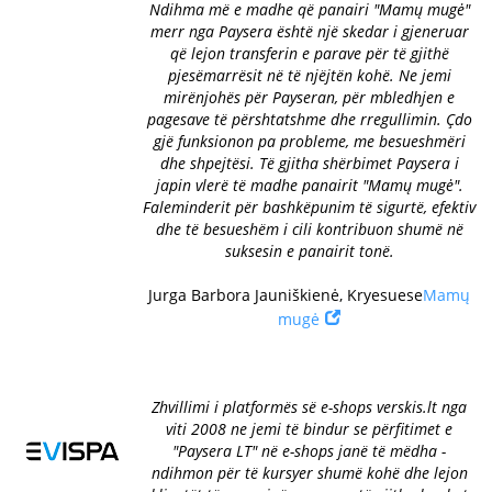
Ndihma më e madhe që panairi "Mamų mugė"
merr nga Paysera është një skedar i gjeneruar
që lejon transferin e parave për të gjithë
pjesëmarrësit në të njëjtën kohë. Ne jemi
mirënjohës për Payseran, për mbledhjen e
pagesave të përshtatshme dhe rregullimin. Çdo
gjë funksionon pa probleme, me besueshmëri
dhe shpejtësi. Të gjitha shërbimet Paysera i
japin vlerë të madhe panairit "Mamų mugė".
Faleminderit për bashkëpunim të sigurtë, efektiv
dhe të besueshëm i cili kontribuon shumë në
suksesin e panairit tonë.
Jurga Barbora Jauniškienė, Kryesuese
Mamų
mugė
Zhvillimi i platformës së e-shops verskis.lt nga
viti 2008 ne jemi të bindur se përfitimet e
"Paysera LT" në e-shops janë të mëdha -
ndihmon për të kursyer shumë kohë dhe lejon