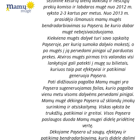
sezoninė keturių dienų vaikiškų ir nėščiųjų
prekių komiso ir labdaros mugė nuo 2012 m.
vyksta 2-3 kartus per metus. Nuo 2013 m.
prasidėjo išmanusis mamų mugės
bendradarbiavimas su Paysera, be kurio dabar
mugė nebeįsivaizduojama.
Kiekviena mugės dalyvė turi savo sąskaitą
Payseroje, per kurią sumoka dalyvio mokestį, o
po mugės į ją pervedami pinigai už parduotas
prekes. Atviros mugės pirmas tris valandas visi
lankytojai gali patekti į mugę su bilietais,
kuriuos taip pat efektyviai ir patikimai
generuoja Paysera.
Pati didžiausia pagalba Mamų mugei yra
Paysera sugeneruojamas failas, kurio pagalba
vienu metu visoms dalyvėms pervedami pinigai.
Mamų mugė dėkinga Paysera už sklandų įmokų
surinkimą ir atsiskaitymą. Viskas vyksta be
trukdžių, patikimai ir greitai. Visos Paysera
paslaugos duoda Mamų mugei didelę pridėtinę
vertę.
Dėkojame Paysera už saugų, efektyvų ir
patikimą bendradarbiavimą, kuris didele dalimi