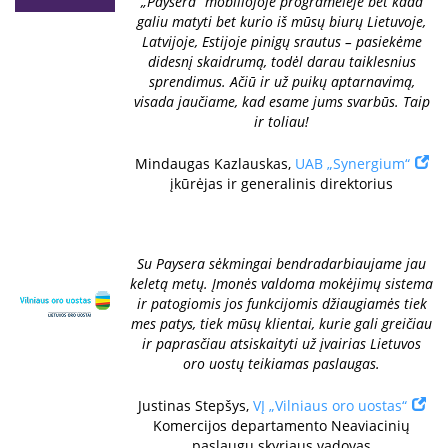
„Paysera” mobiliojoje programėlėje bet kada
galiu matyti bet kurio iš mūsų biurų Lietuvoje,
Latvijoje, Estijoje pinigų srautus – pasiekėme
didesnį skaidrumą, todėl darau taiklesnius
sprendimus. Ačiū ir už puikų aptarnavimą,
visada jaučiame, kad esame jums svarbūs. Taip
ir toliau!
Mindaugas Kazlauskas,
UAB „Synergium“
įkūrėjas ir generalinis direktorius
Su Paysera sėkmingai bendradarbiaujame jau
keletą metų. Įmonės valdoma mokėjimų sistema
ir patogiomis jos funkcijomis džiaugiamės tiek
mes patys, tiek mūsų klientai, kurie gali greičiau
ir paprasčiau atsiskaityti už įvairias Lietuvos
oro uostų teikiamas paslaugas.
Justinas Stepšys,
VĮ „Vilniaus oro uostas“
Komercijos departamento Neaviacinių
paslaugų skyriaus vadovas