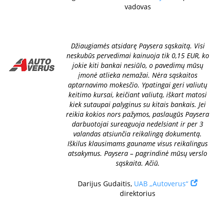
vadovas
Džiaugiamės atsidarę Paysera sąskaitą. Visi
neskubūs pervedimai kainuoja tik 0,15 EUR, ko
jokie kiti bankai nesiūlo, o pavedimų mūsų
įmonė atlieka nemažai. Nėra sąskaitos
aptarnavimo mokesčio. Ypatingai geri valiutų
keitimo kursai, keičiant valiutą, iškart matosi
kiek sutaupai palyginus su kitais bankais. Jei
reikia kokios nors pažymos, paslaugūs Paysera
darbuotojai sureaguoja nedelsiant ir per 3
valandas atsiunčia reikalingą dokumentą.
Iškilus klausimams gauname visus reikalingus
atsakymus. Paysera – pagrindinė mūsų verslo
sąskaita. Ačiū.
Darijus Gudaitis,
UAB „Autoverus“
direktorius