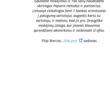
Gauname mokėjimus iš 100 šalių naudodami
skirtingus Paysera metodus ir partnerius.
Lietuvoje reikalingas bent 1 bankas orientuotas
į patogumą vartotojui, augantis kartu su
vartotoju, ir malonu, kad jis yra. Draugiška
mokėjimų įstaiga, kur įmonės klausimai
sprendžiami akimirksniu ir neišeinant iš ofiso.
Filip Borcov,
„Site.pro“
vadovas