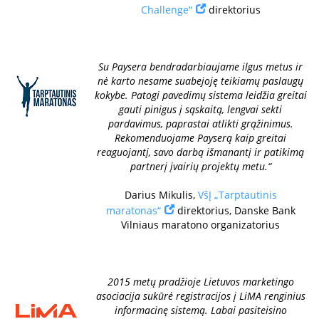
Challenge“
direktorius
Su Paysera bendradarbiaujame ilgus metus ir
nė karto nesame suabejoję teikiamų paslaugų
kokybe. Patogi pavedimų sistema leidžia greitai
gauti pinigus į sąskaitą, lengvai sekti
pardavimus, paprastai atlikti grąžinimus.
Rekomenduojame Payserą kaip greitai
reaguojantį, savo darbą išmanantį ir patikimą
partnerį įvairių projektų metu.“
Darius Mikulis,
VšĮ „Tarptautinis
maratonas“
direktorius, Danske Bank
Vilniaus maratono organizatorius
2015 metų pradžioje Lietuvos marketingo
asociacija sukūrė registracijos į LiMA renginius
informacinę sistemą. Labai pasiteisino