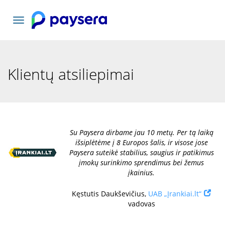
Toggle
navigation
Klientų atsiliepimai
Su Paysera dirbame jau 10 metų. Per tą laiką
išsiplėtėme į 8 Europos šalis, ir visose jose
Paysera suteikė stabilius, saugius ir patikimus
įmokų surinkimo sprendimus bei žemus
įkainius.
Kęstutis Daukševičius,
UAB „Įrankiai.lt“
vadovas