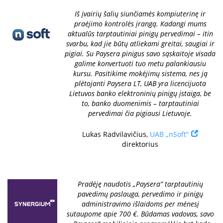
Iš įvairių šalių siunčiamės kompiuterinę ir
praėjimo kontrolės įrangą. Kadangi mums
aktualūs tarptautiniai pinigų pervedimai – itin
svarbu, kad jie būtų atliekami greitai, saugiai ir
pigiai. Su Paysera pinigus savo sąskaitoje visada
galime konvertuoti tuo metu palankiausiu
kursu. Pasitikime mokėjimų sistema, nes ją
plėtojanti Paysera LT, UAB yra licencijuota
Lietuvos banko elektroninių pinigų įstaiga, be
to, banko duomenimis – tarptautiniai
pervedimai čia pigiausi Lietuvoje.
Lukas Radvilavičius,
UAB „nSoft“
direktorius
Pradėję naudotis „Paysera” tarptautinių
pavedimų paslauga, pervedimo ir pinigų
administravimo išlaidoms per mėnesį
sutaupome apie 700 €. Būdamas vadovas, savo