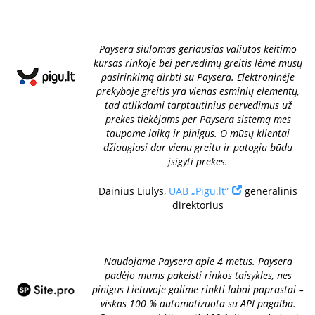
Paysera siūlomas geriausias valiutos keitimo
kursas rinkoje bei pervedimų greitis lėmė mūsų
pasirinkimą dirbti su Paysera. Elektroninėje
prekyboje greitis yra vienas esminių elementų,
tad atlikdami tarptautinius pervedimus už
prekes tiekėjams per Paysera sistemą mes
taupome laiką ir pinigus. O mūsų klientai
džiaugiasi dar vienu greitu ir patogiu būdu
įsigyti prekes.
Dainius Liulys,
UAB „Pigu.lt“
generalinis
direktorius
Naudojame Paysera apie 4 metus. Paysera
padėjo mums pakeisti rinkos taisykles, nes
pinigus Lietuvoje galime rinkti labai paprastai –
viskas 100 % automatizuota su API pagalba.