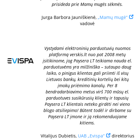
prisideda prie Mamų mugės sėkmės.
Jurga Barbora Jauniškienė,
„Mamų mugė“
vadovė
Vystydami elektroninių parduotuvių nuomos
platformą verskis.lt nuo pat 2008 metų
įsitikinome, jog Paysera LT teikiama nauda el.
parduotuvėms yra milžiniška – sutaupo daug
laiko, o pinigus klientas gali priimti iš visų
Lietuvos bankų, kreditinių kortelių bei kitų
įmokų priėmimo kanalų. Per 8
bendradarbiavimo metus virš 700 mūsų el.
parduotuves susikūrusių klientų ir tapusių
Paysera LT klientais neteko girdėti nei vieno
blogo atsiliepimo! Būtent todėl ir dirbame su
Paysera LT įmone ir ją rekomenduojame
kitiems.
Vitalijus Dubietis,
UAB „Evispa“
direktorius