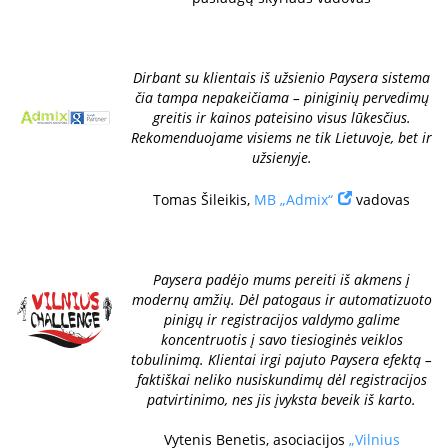
Dirbant su klientais iš užsienio Paysera sistema
čia tampa nepakeičiama – piniginių pervedimų
greitis ir kainos pateisino visus lūkesčius.
Rekomenduojame visiems ne tik Lietuvoje, bet ir
užsienyje.
Tomas Šileikis,
MB „Admix“
vadovas
Paysera padėjo mums pereiti iš akmens į
modernų amžių. Dėl patogaus ir automatizuoto
pinigų ir registracijos valdymo galime
koncentruotis į savo tiesioginės veiklos
tobulinimą. Klientai irgi pajuto Paysera efektą –
faktiškai neliko nusiskundimų dėl registracijos
patvirtinimo, nes jis įvyksta beveik iš karto.
Vytenis Benetis, asociacijos
„Vilnius