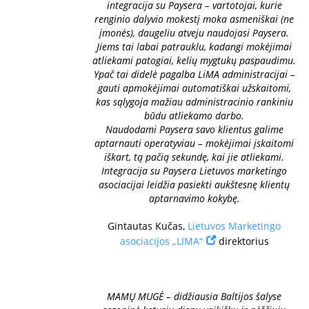
integracija su Paysera – vartotojai, kurie
renginio dalyvio mokestį moka asmeniškai (ne
įmonės), daugeliu atveju naudojasi Paysera.
Jiems tai labai patrauklu, kadangi mokėjimai
atliekami patogiai, kelių mygtukų paspaudimu.
Ypač tai didelė pagalba LiMA administracijai –
gauti apmokėjimai automatiškai užskaitomi,
kas sąlygoja mažiau administracinio rankiniu
būdu atliekamo darbo.
Naudodami Paysera savo klientus galime
aptarnauti operatyviau – mokėjimai įskaitomi
iškart, tą pačią sekundę, kai jie atliekami.
Integracija su Paysera Lietuvos marketingo
asociacijai leidžia pasiekti aukštesnę klientų
aptarnavimo kokybę.
Gintautas Kučas,
Lietuvos Marketingo
asociacijos „LIMA“
direktorius
MAMŲ MUGĖ – didžiausia Baltijos šalyse