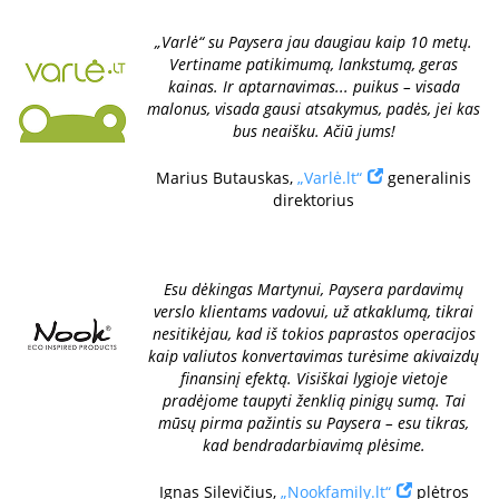
„Varlė“ su Paysera jau daugiau kaip 10 metų.
Vertiname patikimumą, lankstumą, geras
kainas. Ir aptarnavimas... puikus – visada
malonus, visada gausi atsakymus, padės, jei kas
bus neaišku. Ačiū jums!
Marius Butauskas,
„Varlė.lt“
generalinis
direktorius
Esu dėkingas Martynui, Paysera pardavimų
verslo klientams vadovui, už atkaklumą, tikrai
nesitikėjau, kad iš tokios paprastos operacijos
kaip valiutos konvertavimas turėsime akivaizdų
finansinį efektą. Visiškai lygioje vietoje
pradėjome taupyti ženklią pinigų sumą. Tai
mūsų pirma pažintis su Paysera – esu tikras,
kad bendradarbiavimą plėsime.
Ignas Silevičius,
„Nookfamily.lt“
plėtros