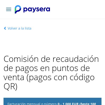
Toggle
navigation
Volver a la lista
Comisión de recaudación
de pagos en puntos de
venta (pagos con código
QR)
Facturación
0 - 1 000 EUR
(hasta 100