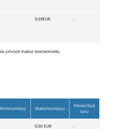
0,50
EUR
-
ale juhised makse teostamiseks.
Fikseeritud
Miinimumtasu
Maksimumtasu
tasu
0,50
EUR
-