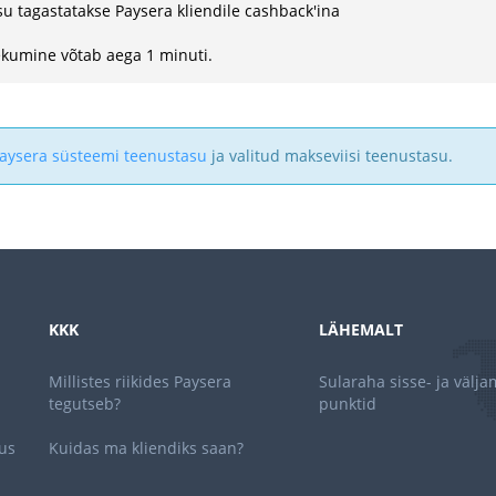
u tagastatakse Paysera kliendile cashback'ina
kumine võtab aega 1 minuti.
aysera süsteemi teenustasu
ja valitud makseviisi teenustasu.
KKK
LÄHEMALT
Millistes riikides Paysera
Sularaha sisse- ja välj
tegutseb?
punktid
us
Kuidas ma kliendiks saan?