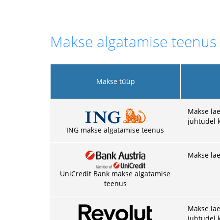
Makse algatamise teenus
Makse tüüp
Makse lae
juhtudel 
ING makse algatamise teenus
Makse lae
UniCredit Bank makse algatamise
teenus
Makse lae
juhtudel 