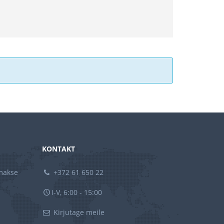
KONTAKT
amakse
+372 61 650 22
I-V, 6:00 - 15:00
Kirjutage meile