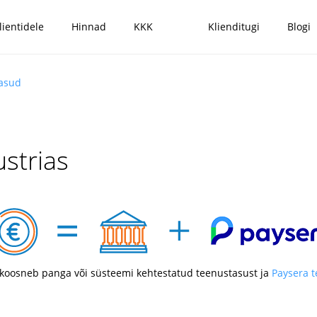
lientidele
Hinnad
KKK
Klienditugi
Blogi
tasud
strias
koosneb panga või süsteemi kehtestatud teenustasust ja
Paysera 