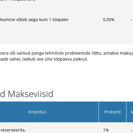
kumine võtab aega kuni 1 tööpäev
0,35
%
-
era või valitud panga tehniliste probleemide tõttu, antakse maksj
ade vahel, laekub see ühe tööpäeva jooksul.
d Makseviisid
Kirjeldus
Protsent
 reserveerita.
1
%
-