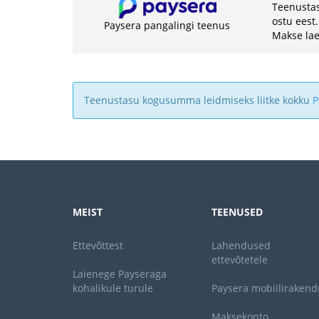
Teenustas
ostu eest.
Paysera pangalingi teenus
Makse lae
Teenustasu kogusumma leidmiseks liitke kokku
P
MEIST
TEENUSED
Ettevõttest
Lahendused
ettevõtetele
Laienege Payseraga
kohalikule turule
Paysera mobiilirakend
Maksekonto