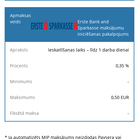
Erste Bank and
Sparkasse maksājumu
iniciēšanas pakalpojums
Ieskaitīšanas laiks – līdz 1 darba dienai
0,35
%
-
0,50
EUR
-
* Ja automatizēts MIP maksājums neizdodas Paysera vai