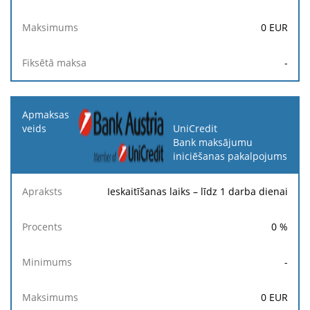
0
EUR
-
UniCredit
Bank maksājumu
iniciēšanas pakalpojums
Ieskaitīšanas laiks – līdz 1 darba dienai
0
%
-
0
EUR