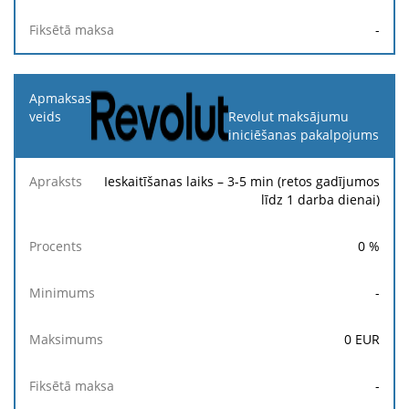
-
Revolut maksājumu
iniciēšanas pakalpojums
Ieskaitīšanas laiks – 3-5 min (retos gadījumos
līdz 1 darba dienai)
0
%
-
0
EUR
-