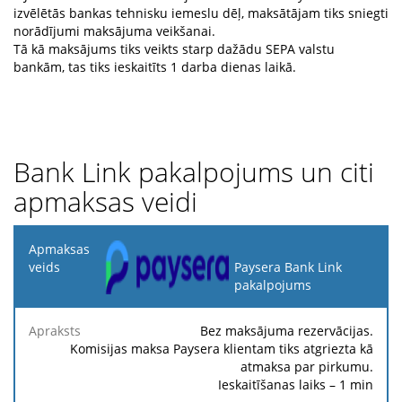
izvēlētās bankas tehnisku iemeslu dēļ, maksātājam tiks sniegti
norādījumi maksājuma veikšanai.
Tā kā maksājums tiks veikts starp dažādu SEPA valstu
bankām, tas tiks ieskaitīts 1 darba dienas laikā.
Bank Link pakalpojums un citi
apmaksas veidi
Apmaksas
veids
Paysera Bank Link
pakalpojums
Fik
Apraksts
Procenti
Minimums
Maksimums
ma
Bez maksājuma rezervācijas.
Komisijas maksa Paysera klientam tiks atgriezta kā
atmaksa par pirkumu.
Ieskaitīšanas laiks – 1 min