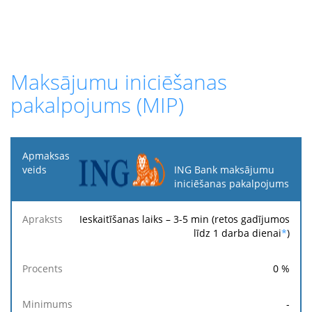
Maksājumu iniciēšanas
pakalpojums (MIP)
Apmaksas
veids
ING Bank maksājumu
iniciēšanas pakalpojums
Fik
Apraksts
Procents
Minimums
Maksimums
ma
Ieskaitīšanas laiks – 3-5 min (retos gadījumos
līdz 1 darba dienai
*
)
0
%
-