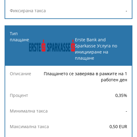
-
Erste Bank and
Sparkasse Услуга по
иницииране на
плащане
Плащането се заверява в рамките на 1
работен ден
0,35
%
-
0,50
EUR