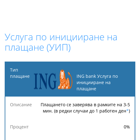
Услуга по иницииране на
плащане (УИП)
Тип
плащане
ING bank Услуга по
иницииране на
плащане
Минимална
Максимална
Описание
Процент
такса
такса
Плащането се заверява в рамките на 3-5
мин. (в редки случаи до 1 работен ден
*
)
0
%