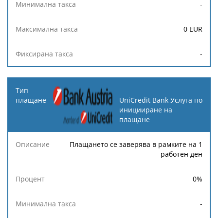
-
0
EUR
-
UniCredit Bank Услуга по
иницииране на
плащане
Плащането се заверява в рамките на 1
работен ден
0
%
-