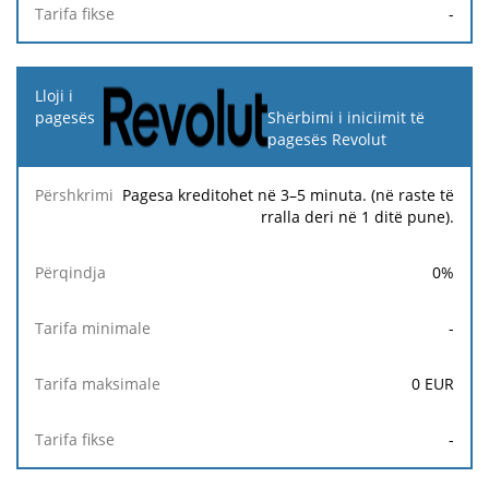
-
Shërbimi i iniciimit të
pagesës Revolut
Pagesa kreditohet në 3–5 minuta. (në raste të
rralla deri në 1 ditë pune).
0
%
-
0
EUR
-