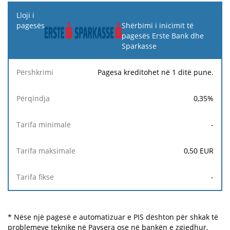
Shërbimi i inicimit të
pagesës Erste Bank dhe
Sparkasse
Pagesa kreditohet në 1 ditë pune.
0,35
%
-
0,50
EUR
-
* Nëse një pagesë e automatizuar e PIS dështon për shkak të
problemeve teknike në Paysera ose në bankën e zgjedhur,