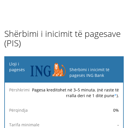
Shërbimi i inicimit të pagesave
(PIS)
Lloji i
pagesës
Shërbimi i inicimit të
pagesës ING Bank
Tarifa
Tarifa
Ta
Përshkrimi
Përqindja
minimale
maksimale
fi
Pagesa kreditohet në 3–5 minuta. (në raste të
rralla deri në 1 ditë pune
*
).
0
%
-