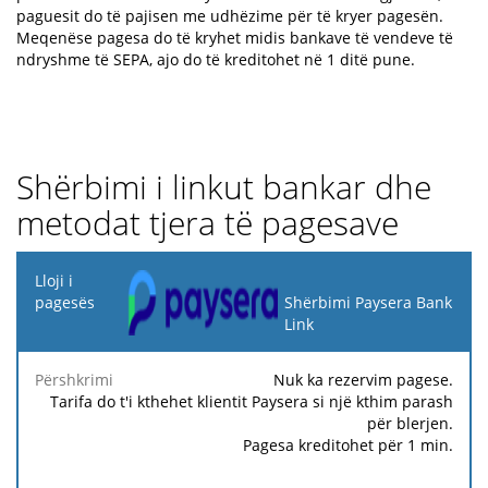
paguesit do të pajisen me udhëzime për të kryer pagesën.
Meqenëse pagesa do të kryhet midis bankave të vendeve të
ndryshme të SEPA, ajo do të kreditohet në 1 ditë pune.
Shërbimi i linkut bankar dhe
metodat tjera të pagesave
Lloji i
pagesës
Shërbimi Paysera Bank
Link
Tarifa
Tarifa
Fi
Përshkrimi
Përqindja
minimale
maksimale
f
Nuk ka rezervim pagese.
Tarifa do t'i kthehet klientit Paysera si një kthim parash
për blerjen.
Pagesa kreditohet për 1 min.