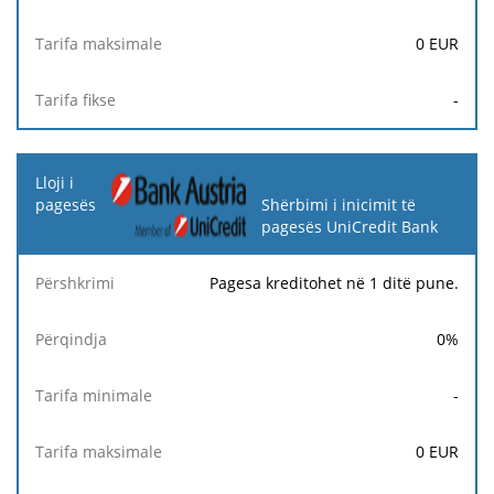
0
EUR
-
Shërbimi i inicimit të
pagesës UniCredit Bank
Pagesa kreditohet në 1 ditë pune.
0
%
-
0
EUR