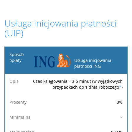
Usługa inicjowania płatności
(UIP)
Sposób
opłaty
Usługa inicjowania
płatności ING
Opis
Procenty
Minimalna
Maksymalna
Stała
Czas księgowania – 3-5 minut (w wyjątkowych
przypadkach do 1 dnia roboczego
*
)
0
%
-