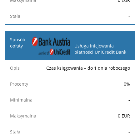
0
EUR
-
Usługa inicjowania
płatności UniCredit Bank
Czas księgowania – do 1 dnia roboczego
0
%
-
0
EUR
-