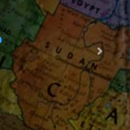
ულად
ა