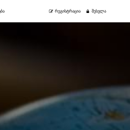
ბა
ᲠᲔᲒᲘᲡᲢᲠᲐᲪᲘᲐ
ᲨᲔᲡᲕᲚᲐ
Next