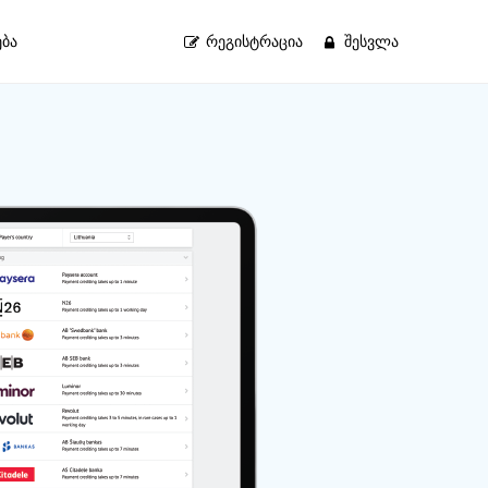
ბა
ᲠᲔᲒᲘᲡᲢᲠᲐᲪᲘᲐ
ᲨᲔᲡᲕᲚᲐ