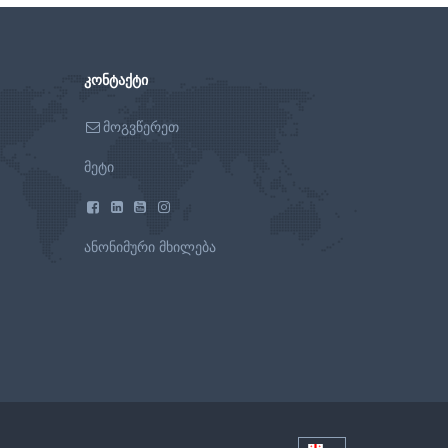
ᲙᲝᲜᲢᲐᲥᲢᲘ
მოგვწერეთ
მეტი
ანონიმური მხილება