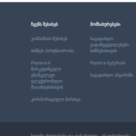
ᲩᲕᲔᲜᲡ ᲨᲔᲡᲐᲮᲔᲑ
ᲛᲝᲛᲡᲐᲮᲣᲠᲔᲑᲔᲑᲘ
კომპანიის შესახებ
საგადახდო
გადაწყვეტილებები
ბიზნეს პარტნიორობა
ბიზნესისთვის
Paysera-ს
Paysera სუპერაპი
მარკეტინგული
გზამკვლევი
საგადახდო ანგარიში
ელექტრონული
მაღაზიებისთვის
კორპორაციული მართვა
ხელშეკრულებები და დანართები
უსაფრთხოება