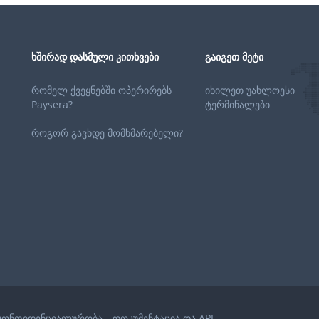
ᲮᲨᲘᲠᲐᲓ ᲓᲐᲡᲛᲣᲚᲘ ᲙᲘᲗᲮᲕᲔᲑᲘ
ᲒᲐᲘᲒᲔᲗ ᲛᲔᲢᲘ
რომელ ქვეყნებში ოპერირებს
იხილეთ უახლოესი
Paysera?
ტერმინალები
როგორ გავხდე მომხმარებელი?
კონფიდენციალურობა
დოკუმენტაცია და API