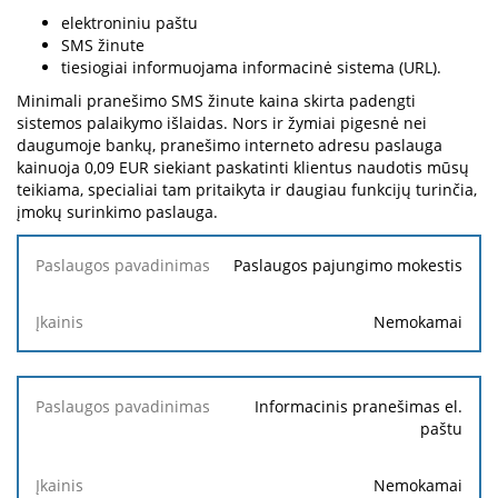
elektroniniu paštu
SMS žinute
tiesiogiai informuojama informacinė sistema (URL).
Minimali pranešimo SMS žinute kaina skirta padengti
sistemos palaikymo išlaidas. Nors ir žymiai pigesnė nei
daugumoje bankų, pranešimo interneto adresu paslauga
kainuoja 0,09 EUR siekiant paskatinti klientus naudotis mūsų
teikiama, specialiai tam pritaikyta ir daugiau funkcijų turinčia,
įmokų surinkimo paslauga.
Paslaugos
Paslaugos pajungimo mokestis
pavadinimas
Nemokamai
Įkainis
Informacinis pranešimas el.
paštu
Nemokamai