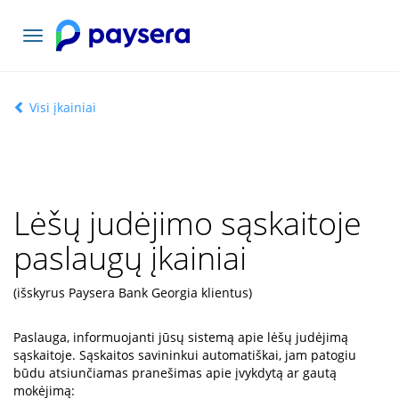
Toggle
navigation
Visi įkainiai
Lėšų judėjimo sąskaitoje
paslaugų įkainiai
(išskyrus Paysera Bank Georgia klientus)
Paslauga, informuojanti jūsų sistemą apie lėšų judėjimą
sąskaitoje. Sąskaitos savininkui automatiškai, jam patogiu
būdu atsiunčiamas pranešimas apie įvykdytą ar gautą
mokėjimą: