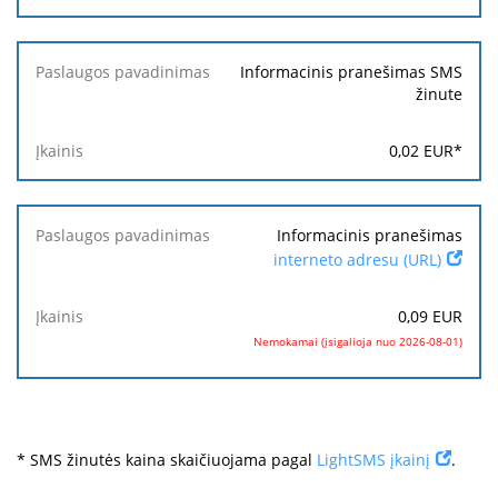
Informacinis pranešimas SMS
žinute
0,02
EUR
*
Informacinis pranešimas
interneto adresu (URL)
0,09
EUR
Nemokamai (įsigalioja nuo 2026-08-01)
* SMS žinutės kaina skaičiuojama pagal
LightSMS įkainį
.