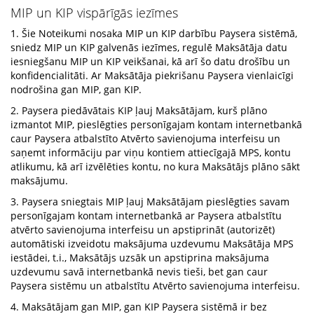
MIP un KIP vispārīgās iezīmes
1. Šie Noteikumi nosaka MIP un KIP darbību Paysera sistēmā,
sniedz MIP un KIP galvenās iezīmes, regulē Maksātāja datu
iesniegšanu MIP un KIP veikšanai, kā arī šo datu drošību un
konfidencialitāti. Ar Maksātāja piekrišanu Paysera vienlaicīgi
nodrošina gan MIP, gan KIP.
2. Paysera piedāvātais KIP ļauj Maksātājam, kurš plāno
izmantot MIP, pieslēgties personīgajam kontam internetbankā
caur Paysera atbalstīto Atvērto savienojuma interfeisu un
saņemt informāciju par viņu kontiem attiecīgajā MPS, kontu
atlikumu, kā arī izvēlēties kontu, no kura Maksātājs plāno sākt
maksājumu.
3. Paysera sniegtais MIP ļauj Maksātājam pieslēgties savam
personīgajam kontam internetbankā ar Paysera atbalstītu
atvērto savienojuma interfeisu un apstiprināt (autorizēt)
automātiski izveidotu maksājuma uzdevumu Maksātāja MPS
iestādei, t.i., Maksātājs uzsāk un apstiprina maksājuma
uzdevumu savā internetbankā nevis tieši, bet gan caur
Paysera sistēmu un atbalstītu Atvērto savienojuma interfeisu.
4. Maksātājam gan MIP, gan KIP Paysera sistēmā ir bez