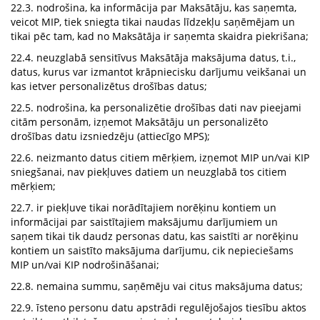
22.3. nodrošina, ka informācija par Maksātāju, kas saņemta,
veicot MIP, tiek sniegta tikai naudas līdzekļu saņēmējam un
tikai pēc tam, kad no Maksātāja ir saņemta skaidra piekrišana;
22.4. neuzglabā sensitīvus Maksātāja maksājuma datus, t.i.,
datus, kurus var izmantot krāpniecisku darījumu veikšanai un
kas ietver personalizētus drošības datus;
22.5. nodrošina, ka personalizētie drošības dati nav pieejami
citām personām, izņemot Maksātāju un personalizēto
drošības datu izsniedzēju (attiecīgo MPS);
22.6. neizmanto datus citiem mērķiem, izņemot MIP un/vai KIP
sniegšanai, nav piekļuves datiem un neuzglabā tos citiem
mērķiem;
22.7. ir piekļuve tikai norādītajiem norēķinu kontiem un
informācijai par saistītajiem maksājumu darījumiem un
saņem tikai tik daudz personas datu, kas saistīti ar norēķinu
kontiem un saistīto maksājuma darījumu, cik nepieciešams
MIP un/vai KIP nodrošināšanai;
22.8. nemaina summu, saņēmēju vai citus maksājuma datus;
22.9. īsteno personu datu apstrādi regulējošajos tiesību aktos