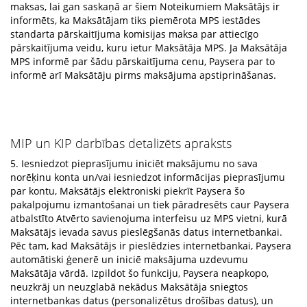
maksas, lai gan saskaņā ar šiem Noteikumiem Maksātājs ir
informēts, ka Maksātājam tiks piemērota MPS iestādes
standarta pārskaitījuma komisijas maksa par attiecīgo
pārskaitījuma veidu, kuru ietur Maksātāja MPS. Ja Maksātāja
MPS informē par šādu pārskaitījuma cenu, Paysera par to
informē arī Maksātāju pirms maksājuma apstiprināšanas.
MIP un KIP darbības detalizēts apraksts
5. Iesniedzot pieprasījumu iniciēt maksājumu no sava
norēķinu konta un/vai iesniedzot informācijas pieprasījumu
par kontu, Maksātājs elektroniski piekrīt Paysera šo
pakalpojumu izmantošanai un tiek pāradresēts caur Paysera
atbalstīto Atvērto savienojuma interfeisu uz MPS vietni, kurā
Maksātājs ievada savus pieslēgšanās datus internetbankai.
Pēc tam, kad Maksātājs ir pieslēdzies internetbankai, Paysera
automātiski ģenerē un iniciē maksājuma uzdevumu
Maksātāja vārdā. Izpildot šo funkciju, Paysera neapkopo,
neuzkrāj un neuzglabā nekādus Maksātāja sniegtos
internetbankas datus (personalizētus drošības datus), un