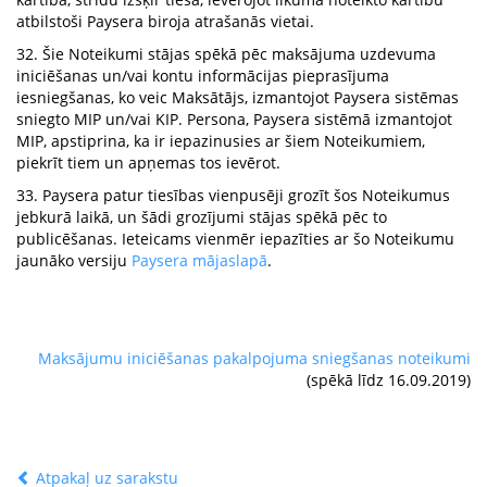
atbilstoši Paysera biroja atrašanās vietai.
32. Šie Noteikumi stājas spēkā pēc maksājuma uzdevuma
iniciēšanas un/vai kontu informācijas pieprasījuma
iesniegšanas, ko veic Maksātājs, izmantojot Paysera sistēmas
sniegto MIP un/vai KIP. Persona, Paysera sistēmā izmantojot
MIP, apstiprina, ka ir iepazinusies ar šiem Noteikumiem,
piekrīt tiem un apņemas tos ievērot.
33. Paysera patur tiesības vienpusēji grozīt šos Noteikumus
jebkurā laikā, un šādi grozījumi stājas spēkā pēc to
publicēšanas. Ieteicams vienmēr iepazīties ar šo Noteikumu
jaunāko versiju
Paysera mājaslapā
.
Maksājumu iniciēšanas pakalpojuma sniegšanas noteikumi
(spēkā līdz 16.09.2019)
Atpakaļ uz sarakstu