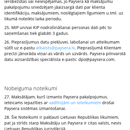
ierobežotas vai neiespējamas, jo Paysera kā maksājumu
pakalpojumu sniedzējam jāaizsargā dati par klienta
identifikāciju, maksājumiem, noslēgtajiem līgumiem u.tml. uz
likumā noteikto laika periodu.
25. MIP un/vai KIP nodrošināšanai personas dati pēc to
saņemšanas tiek glabāti 3 gadus.
26. Pieprasījumus datu piekļuvei, labošanai un atteikumam
sūtīt uz e-pastu
atbalsts@paysera.lv
. Pieprasījumā Klientam
precīzi jānorāda viņa/-as vārds un uzvārds. Paysera pilnvarotā
datu aizsardzības speciālista e-pasts:
dpo@paysera.com
.
Nobeiguma noteikumi
27. Maksātājam, kurš izmanto Paysera pakalpojumus,
ieteicams iepazīties ar
vadlīnijām un ieteikumiem
drošai
Paysera sistēmas izmantošanai.
28. Šie Noteikumi ir pakļauti Lietuvas Republikas likumiem,
pat ja strīds starp Maksātāju un Paysera ir citas valsts, nevis
Lietuvas Republikas jurisdikcijā.