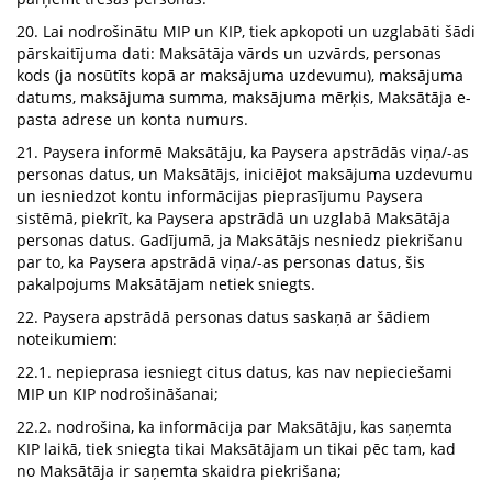
20. Lai nodrošinātu MIP un KIP, tiek apkopoti un uzglabāti šādi
pārskaitījuma dati: Maksātāja vārds un uzvārds, personas
kods (ja nosūtīts kopā ar maksājuma uzdevumu), maksājuma
datums, maksājuma summa, maksājuma mērķis, Maksātāja e-
pasta adrese un konta numurs.
21. Paysera informē Maksātāju, ka Paysera apstrādās viņa/-as
personas datus, un Maksātājs, iniciējot maksājuma uzdevumu
un iesniedzot kontu informācijas pieprasījumu Paysera
sistēmā, piekrīt, ka Paysera apstrādā un uzglabā Maksātāja
personas datus. Gadījumā, ja Maksātājs nesniedz piekrišanu
par to, ka Paysera apstrādā viņa/-as personas datus, šis
pakalpojums Maksātājam netiek sniegts.
22. Paysera apstrādā personas datus saskaņā ar šādiem
noteikumiem:
22.1. nepieprasa iesniegt citus datus, kas nav nepieciešami
MIP un KIP nodrošināšanai;
22.2. nodrošina, ka informācija par Maksātāju, kas saņemta
KIP laikā, tiek sniegta tikai Maksātājam un tikai pēc tam, kad
no Maksātāja ir saņemta skaidra piekrišana;