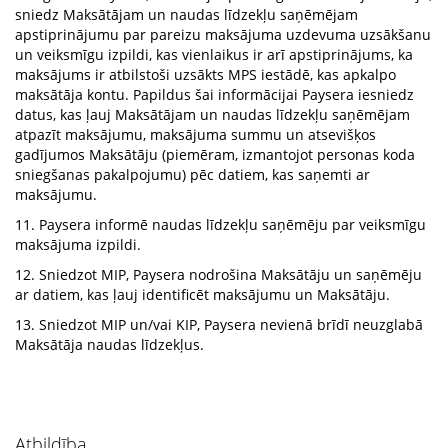
sniedz Maksātājam un naudas līdzekļu saņēmējam
apstiprinājumu par pareizu maksājuma uzdevuma uzsākšanu
un veiksmīgu izpildi, kas vienlaikus ir arī apstiprinājums, ka
maksājums ir atbilstoši uzsākts MPS iestādē, kas apkalpo
maksātāja kontu. Papildus šai informācijai Paysera iesniedz
datus, kas ļauj Maksātājam un naudas līdzekļu saņēmējam
atpazīt maksājumu, maksājuma summu un atsevišķos
gadījumos Maksātāju (piemēram, izmantojot personas koda
sniegšanas pakalpojumu) pēc datiem, kas saņemti ar
maksājumu.
11. Paysera informē naudas līdzekļu saņēmēju par veiksmīgu
maksājuma izpildi.
12. Sniedzot MIP, Paysera nodrošina Maksātāju un saņēmēju
ar datiem, kas ļauj identificēt maksājumu un Maksātāju.
13. Sniedzot MIP un/vai KIP, Paysera nevienā brīdī neuzglabā
Maksātāja naudas līdzekļus.
Atbildība