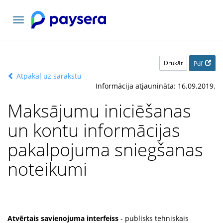
Pārslēgt
navigāciju
Drukāt
Pdf
Atpakaļ uz sarakstu
Informācija atjaunināta: 16.09.2019.
Maksājumu iniciēšanas
un kontu informācijas
pakalpojuma sniegšanas
noteikumi
Atvērtais savienojuma interfeiss
- publisks tehniskais