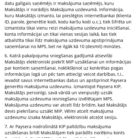
datu galīgais saņēmējs ir maksājuma saņēmējs, kuru
Maksātājs ir norādījis Maksājuma uzdevumā. Informācija,
kuru Maksātājs izmanto, lai pieslēgtos internetbankai (klienta
ID, parole, ģenerētie kodi, kodu karšu kodi u.c.), tiek šifrēta un
izmantota tikai vienu reizi maksājuma uzdevuma iniciēšanai,
konta informācijai un tikai vienas sesijas laikā, kas tiek
atbalstīta tikai līdz maksājuma uzdevuma apstiprinājuma
saņemšanai no MPS, bet ne ilgāk kā 10 (desmit) minūtes.
6. Katrā pakalpojuma sniegšanas gadījumā atsevišķi
Maksātājs elektroniski piekrīt MIP uzsākšanai un informācijas
par kontiem saņemšanai, noklikšķinot uz konkrētas pogas
informācijas logā un pēc tam attiecīgi veicot darbības, t.i.,
ievadot savus internetbankas datus un apstiprinot Paysera
ģenerēto maksājuma uzdevumu. Izmantojot Paysera KIP,
Maksātājs personīgi, savā vārdā un vienpusēji uzsāk
maksājuma uzdevuma iesniegšanu izvēlētajam MPS.
Maksājuma uzdevumu var atcelt līdz brīdim, kad Maksātājs
devis piekrišanu uzsākt MIP. Vēlmi atcelt maksājuma
uzdevumu izsaka Maksātājs, elektroniski atceļot sesiju.
7. Ar Paysera nodrošinātā KIP palīdzību maksājuma
uzsākšanas brīdī Maksātājam tiek parādīts norēķinu konts