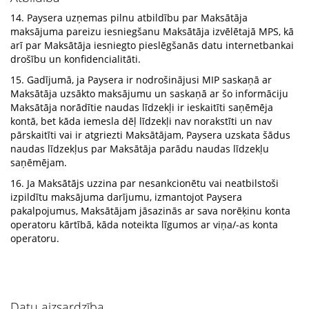
14. Paysera uzņemas pilnu atbildību par Maksātāja
maksājuma pareizu iesniegšanu Maksātāja izvēlētajā MPS, kā
arī par Maksātāja iesniegto pieslēgšanās datu internetbankai
drošību un konfidencialitāti.
15. Gadījumā, ja Paysera ir nodrošinājusi MIP saskaņā ar
Maksātāja uzsākto maksājumu un saskaņā ar šo informāciju
Maksātāja norādītie naudas līdzekļi ir ieskaitīti saņēmēja
kontā, bet kāda iemesla dēļ līdzekļi nav norakstīti un nav
pārskaitīti vai ir atgriezti Maksātājam, Paysera uzskata šādus
naudas līdzekļus par Maksātāja parādu naudas līdzekļu
saņēmējam.
16. Ja Maksātājs uzzina par nesankcionētu vai neatbilstoši
izpildītu maksājuma darījumu, izmantojot Paysera
pakalpojumus, Maksātājam jāsazinās ar sava norēķinu konta
operatoru kārtībā, kāda noteikta līgumos ar viņa/-as konta
operatoru.
Datu aizsardzība