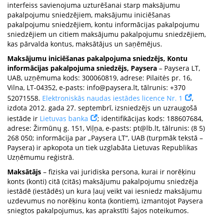
interfeiss savienojuma uzturēšanai starp maksājumu
pakalpojumu sniedzējiem, maksājumu iniciēšanas
pakalpojumu sniedzējiem, kontu informācijas pakalpojumu
sniedzējiem un citiem maksājumu pakalpojumu sniedzējiem,
kas pārvalda kontus, maksātājus un saņēmējus.
Maksājumu iniciēšanas pakalpojuma sniedzējs, Kontu
informācijas pakalpojuma sniedzējs, Paysera
– Paysera LT,
UAB, uzņēmuma kods: 300060819, adrese: Pilaitės pr. 16,
Vilna, LT-04352, e-pasts:
info@paysera.lt
, tālrunis: +370
52071558.
Elektroniskās naudas iestādes licence Nr. 1
,
izdota 2012. gada 27. septembrī, izsniedzējs un uzraugošā
iestāde ir
Lietuvas banka
; identifikācijas kods: 188607684,
adrese: Žirmūnų g. 151, Viļņa, e-pasts:
pt@lb.lt
, tālrunis: (8 5)
268 050; informācija par „Paysera LT“, UAB (turpmāk tekstā –
Paysera) ir apkopota un tiek uzglabāta Lietuvas Republikas
Uzņēmumu reģistrā.
Maksātājs
– fiziska vai juridiska persona, kurai ir norēķinu
konts (konti) citā (citās) maksājumu pakalpojumu sniedzēja
iestādē (iestādēs) un kura ļauj veikt vai iesniedz maksājumu
uzdevumus no norēķinu konta (kontiem), izmantojot Paysera
sniegtos pakalpojumus, kas aprakstīti šajos noteikumos.