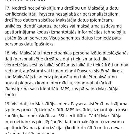
17. Nodrošinot pārskaitījumu drošību un Maksātāju datu
konfidencialitāti, Paysera nesaglabā ar personalizētajiem
drošības datiem saistītos Maksātāja datus (piemēram,
unikālos identifikatorus, paroles vai maksājuma uzdevuma
apstiprinājuma kodus) izmantotajās informācijas tehnoloģiju
sistēmās un serveros. Visus saņemtos datus iesniedz pats
personas datu īpašnieks.
18. Visi Maksātāja internetbankas personalizētie pieslēgšanās
dati (personalizētie drošības dati) tiek izmantoti tikai
vienreizējas sesijas laikā; sūtīšanas laikā tie tiek šifrēti un nav
redzami, atgūstami vai izmantojami Paysera sistēmā. Ikreiz,
kad Maksātājs iesniedz pieprasījumu iniciēt maksājumu
un/vai pieprasa konta informāciju, viņam/-ai atkārtoti
jāapstiprina sava identitāte MPS, kas pārvalda Maksātāja
kontu.
19. Visi dati, ko Maksātājs sniedz Paysera sistēmā maksājuma
izpildes procesā, tiek pārsūtīti MPS iestādei, izmantojot drošu
kanālu, kas nodrošināts ar SSL sertifikātu. Tādēļ Maksātāja
internetbankas pieslēgšanās dati un maksājuma uzdevuma
apstiprināšanas (autorizācijas) kodi ir drošībā un tos nevar
pārņemt trešās personas.