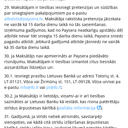
29. Maksātājam ir tiesības iesniegt pretenzijas un sūdzības
par sniegtajiem pakalpojumiem pa e-pastu
atbalsts@paysera.lv
. Maksātāja rakstiska pretenzija jāizskata
ne vairāk kā 15 darba dienu laikā no tās saņemšanas.
Izņēmuma gadījumos, kad no Paysera neatkarīgu apstākļu dēļ
atbilde nevar tikt sniegta 15 darba dienu laikā, Paysera sniedz
pagaidu atbildi. Jebkurā gadījumā atbilde jāsniedz ne vairāk
kā 35 darba dienu laikā.
30. Ja Maksātājs nav apmierināts ar Paysera piedāvāto
risinājumu, Maksātājam ir tiesības izmantot citus tiesiskās
aizsardzības līdzekļus un:
30.1. iesniegt prasību Lietuvas Bankā uz adresi Totorių st. 4,
LT-01121, Viļņa vai Žirmūnų st. 151, LT-09128, Viļņa un/vai pa
e-pastu
info@lb.lt
vai
pt@lb.lt
;
30.2. Ja Maksātājs ir lietotājs, viņam/-ai ir arī tiesības
sazināties ar Lietuvas Banku kā iestādi, kas risina patērētāju
strīdus ārpustiesas kārtībā (
plašāka informācija
).
31. Gadījumā, ja strīds netiek atrisināts, savstarpēji
vienojoties, vai kādā citā strīdu izšķiršanas ārpustiesas
kārtībā, strīdu izšķir tiesa, ievērojot likumā noteikto kārtību