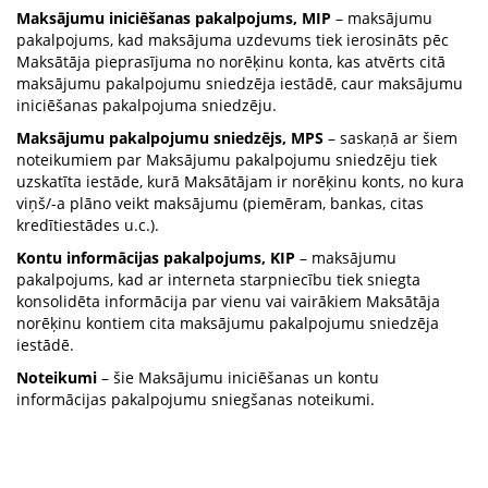
Maksājumu iniciēšanas pakalpojums, MIP
– maksājumu
pakalpojums, kad maksājuma uzdevums tiek ierosināts pēc
Maksātāja pieprasījuma no norēķinu konta, kas atvērts citā
maksājumu pakalpojumu sniedzēja iestādē, caur maksājumu
iniciēšanas pakalpojuma sniedzēju.
Maksājumu pakalpojumu sniedzējs, MPS
– saskaņā ar šiem
noteikumiem par Maksājumu pakalpojumu sniedzēju tiek
uzskatīta iestāde, kurā Maksātājam ir norēķinu konts, no kura
viņš/-a plāno veikt maksājumu (piemēram, bankas, citas
kredītiestādes u.c.).
Kontu informācijas pakalpojums, KIP
– maksājumu
pakalpojums, kad ar interneta starpniecību tiek sniegta
konsolidēta informācija par vienu vai vairākiem Maksātāja
norēķinu kontiem cita maksājumu pakalpojumu sniedzēja
iestādē.
Noteikumi
– šie Maksājumu iniciēšanas un kontu
informācijas pakalpojumu sniegšanas noteikumi.