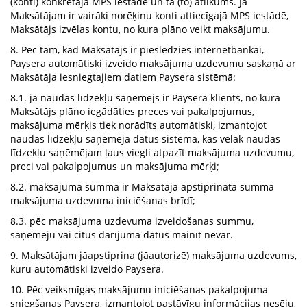
(konti) konkrētajā MPS iestādē un tā (to) atlikums. Ja
Maksātājam ir vairāki norēķinu konti attiecīgajā MPS iestādē,
Maksātājs izvēlas kontu, no kura plāno veikt maksājumu.
8. Pēc tam, kad Maksātājs ir pieslēdzies internetbankai,
Paysera automātiski izveido maksājuma uzdevumu saskaņā ar
Maksātāja iesniegtajiem datiem Paysera sistēmā:
8.1. ja naudas līdzekļu saņēmējs ir Paysera klients, no kura
Maksātājs plāno iegādāties preces vai pakalpojumus,
maksājuma mērķis tiek norādīts automātiski, izmantojot
naudas līdzekļu saņēmēja datus sistēmā, kas vēlāk naudas
līdzekļu saņēmējam ļaus viegli atpazīt maksājuma uzdevumu,
preci vai pakalpojumus un maksājuma mērķi;
8.2. maksājuma summa ir Maksātāja apstiprinātā summa
maksājuma uzdevuma iniciēšanas brīdī;
8.3. pēc maksājuma uzdevuma izveidošanas summu,
saņēmēju vai citus darījuma datus mainīt nevar.
9. Maksātājam jāapstiprina (jāautorizē) maksājuma uzdevums,
kuru automātiski izveido Paysera.
10. Pēc veiksmīgas maksājumu iniciēšanas pakalpojuma
sniegšanas Paysera, izmantojot pastāvīgu informācijas nesēju,