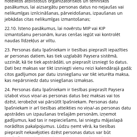
noteiktos atbilstošus organizatoriskos un tehniskos
pasākumus, lai aizsargātu personas datus no nejaušas vai
nelikumīgas iznīcināšanas, pārveidošanas, izpaušanas un
jebkādas citas nelikumīgas izmantošanas;
22.10. īsteno pasākumus, lai novērstu MIP vai KIP
izmantošanu personām, kuras cenšas iegūt vai kontrolēt
naudas līdzekļus ar viltu.
23. Personas datu īpašniekam ir tiesības pieprasīt iepazīties
ar personas datiem, kas tiek uzglabāti Paysera sistēmā,
uzzināt, kā tie tiek apstrādāti, un pieprasīt izsniegt šo datus.
Dati bez maksas var tikt izsniegti vienu reizi kalendārajā gadā;
citos gadījumos par datu izsniegšanu var tikt ieturēta maksa,
kas nepārsniedz datu sniegšanas izmaksas.
24. Personas datu īpašniekam ir tiesības pieprasīt Paysera
izlabot visus viņa/-as personas datus bez maksas vai tos
dzēst, ierobežot vai pārsūtīt īpašniekam. Personas datu
īpašniekam ir arī tiesības atteikties no viņa/-as personas datu
apstrādes un izpaušanas trešajām personām, izņemot
gadījumus, kad tas ir nepieciešams, lai sniegtu mājaslapā
norādītos pakalpojumus. Lūdzu ņemt vērā, ka tiesības
pieprasīt nekavējoties dzēst personas datus var būt