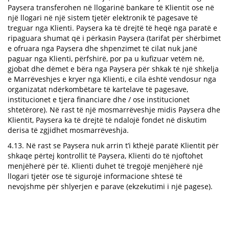
Paysera transferohen në llogarinë bankare të Klientit ose në
një llogari në një sistem tjetër elektronik të pagesave të
treguar nga Klienti. Paysera ka të drejtë të heqë nga paratë e
ripaguara shumat që i përkasin Paysera (tarifat për shërbimet
e ofruara nga Paysera dhe shpenzimet të cilat nuk janë
paguar nga Klienti, përfshirë, por pa u kufizuar vetëm në,
gjobat dhe dëmet e bëra nga Paysera për shkak të një shkelja
e Marrëveshjes e kryer nga Klienti, e cila është vendosur nga
organizatat ndërkombëtare të kartelave të pagesave,
institucionet e tjera financiare dhe / ose institucionet
shtetërore). Në rast të një mosmarrëveshje midis Paysera dhe
Klientit, Paysera ka të drejtë të ndalojë fondet në diskutim
derisa të zgjidhet mosmarrëveshja.
4.13. Në rast se Paysera nuk arrin t’i kthejë paratë Klientit për
shkaqe përtej kontrollit të Paysera, Klienti do të njoftohet
menjëherë për të. Klienti duhet të tregojë menjëherë një
llogari tjetër ose të sigurojë informacione shtesë të
nevojshme për shlyerjen e parave (ekzekutimi i një pagese).