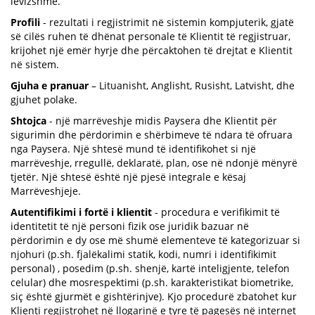
lëvizshme.
Profili
- rezultati i regjistrimit në sistemin kompjuterik, gjatë
së cilës ruhen të dhënat personale të Klientit të regjistruar,
krijohet një emër hyrje dhe përcaktohen të drejtat e Klientit
në sistem.
Gjuha e pranuar
– Lituanisht, Anglisht, Rusisht, Latvisht, dhe
gjuhet polake.
Shtojca
- një marrëveshje midis Paysera dhe Klientit për
sigurimin dhe përdorimin e shërbimeve të ndara të ofruara
nga Paysera. Një shtesë mund të identifikohet si një
marrëveshje, rregullë, deklaratë, plan, ose në ndonjë mënyrë
tjetër. Një shtesë është një pjesë integrale e kësaj
Marrëveshjeje.
Autentifikimi i fortë i klientit
- procedura e verifikimit të
identitetit të një personi fizik ose juridik bazuar në
përdorimin e dy ose më shumë elementeve të kategorizuar si
njohuri (p.sh. fjalëkalimi statik, kodi, numri i identifikimit
personal) , posedim (p.sh. shenjë, kartë inteligjente, telefon
celular) dhe mosrespektimi (p.sh. karakteristikat biometrike,
siç është gjurmët e gishtërinjve). Kjo procedurë zbatohet kur
Klienti regjistrohet në llogarinë e tyre të pagesës në internet