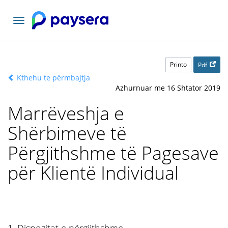
Navigacioni
toggle
Printo
Pdf
Kthehu te përmbajtja
Azhurnuar me 16 Shtator 2019
Marrëveshja e
Shërbimeve të
Përgjithshme të Pagesave
për Klientë Individual