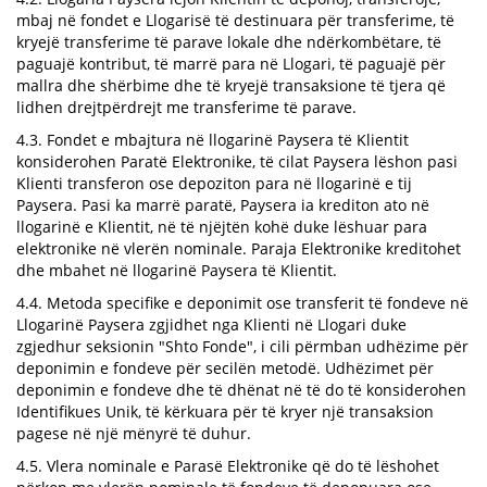
mbaj në fondet e Llogarisë të destinuara për transferime, të
kryejë transferime të parave lokale dhe ndërkombëtare, të
paguajë kontribut, të marrë para në Llogari, të paguajë për
mallra dhe shërbime dhe të kryejë transaksione të tjera që
lidhen drejtpërdrejt me transferime të parave.
4.3. Fondet e mbajtura në llogarinë Paysera të Klientit
konsiderohen Paratë Elektronike, të cilat Paysera lëshon pasi
Klienti transferon ose depoziton para në llogarinë e tij
Paysera. Pasi ka marrë paratë, Paysera ia krediton ato në
llogarinë e Klientit, në të njëjtën kohë duke lëshuar para
elektronike në vlerën nominale. Paraja Elektronike kreditohet
dhe mbahet në llogarinë Paysera të Klientit.
4.4. Metoda specifike e deponimit ose transferit të fondeve në
Llogarinë Paysera zgjidhet nga Klienti në Llogari duke
zgjedhur seksionin "Shto Fonde", i cili përmban udhëzime për
deponimin e fondeve për secilën metodë. Udhëzimet për
deponimin e fondeve dhe të dhënat në të do të konsiderohen
Identifikues Unik, të kërkuara për të kryer një transaksion
pagese në një mënyrë të duhur.
4.5. Vlera nominale e Parasë Elektronike që do të lëshohet