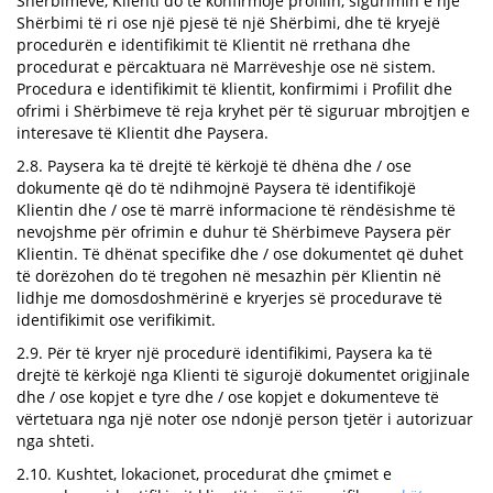
Shërbimeve, Klienti do të konfirmojë profilin, sigurimin e një
Shërbimi të ri ose një pjesë të një Shërbimi, dhe të kryejë
procedurën e identifikimit të Klientit në rrethana dhe
procedurat e përcaktuara në Marrëveshje ose në sistem.
Procedura e identifikimit të klientit, konfirmimi i Profilit dhe
ofrimi i Shërbimeve të reja kryhet për të siguruar mbrojtjen e
interesave të Klientit dhe Paysera.
2.8. Paysera ka të drejtë të kërkojë të dhëna dhe / ose
dokumente që do të ndihmojnë Paysera të identifikojë
Klientin dhe / ose të marrë informacione të rëndësishme të
nevojshme për ofrimin e duhur të Shërbimeve Paysera për
Klientin. Të dhënat specifike dhe / ose dokumentet që duhet
të dorëzohen do të tregohen në mesazhin për Klientin në
lidhje me domosdoshmërinë e kryerjes së procedurave të
identifikimit ose verifikimit.
2.9. Për të kryer një procedurë identifikimi, Paysera ka të
drejtë të kërkojë nga Klienti të sigurojë dokumentet origjinale
dhe / ose kopjet e tyre dhe / ose kopjet e dokumenteve të
vërtetuara nga një noter ose ndonjë person tjetër i autorizuar
nga shteti.
2.10. Kushtet, lokacionet, procedurat dhe çmimet e