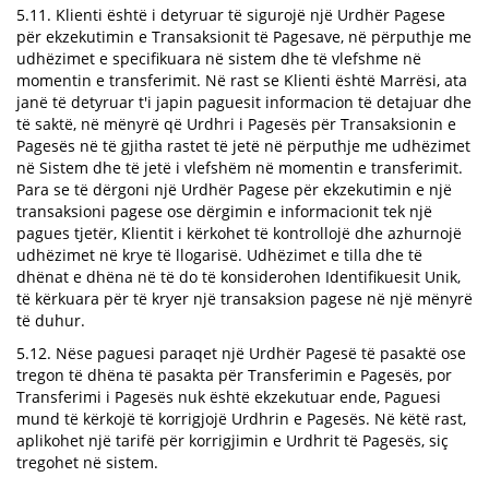
5.11. Klienti është i detyruar të sigurojë një Urdhër Pagese
për ekzekutimin e Transaksionit të Pagesave, në përputhje me
udhëzimet e specifikuara në sistem dhe të vlefshme në
momentin e transferimit. Në rast se Klienti është Marrësi, ata
janë të detyruar t'i japin paguesit informacion të detajuar dhe
të saktë, në mënyrë që Urdhri i Pagesës për Transaksionin e
Pagesës në të gjitha rastet të jetë në përputhje me udhëzimet
në Sistem dhe të jetë i vlefshëm në momentin e transferimit.
Para se të dërgoni një Urdhër Pagese për ekzekutimin e një
transaksioni pagese ose dërgimin e informacionit tek një
pagues tjetër, Klientit i kërkohet të kontrollojë dhe azhurnojë
udhëzimet në krye të llogarisë. Udhëzimet e tilla dhe të
dhënat e dhëna në të do të konsiderohen Identifikuesit Unik,
të kërkuara për të kryer një transaksion pagese në një mënyrë
të duhur.
5.12. Nëse paguesi paraqet një Urdhër Pagesë të pasaktë ose
tregon të dhëna të pasakta për Transferimin e Pagesës, por
Transferimi i Pagesës nuk është ekzekutuar ende, Paguesi
mund të kërkojë të korrigjojë Urdhrin e Pagesës. Në këtë rast,
aplikohet një tarifë për korrigjimin e Urdhrit të Pagesës, siç
tregohet në sistem.