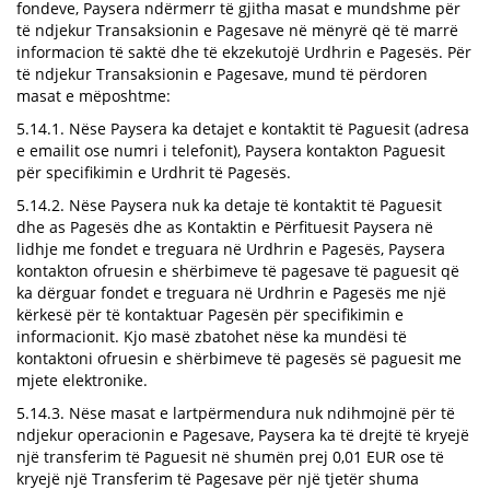
fondeve, Paysera ndërmerr të gjitha masat e mundshme për
të ndjekur Transaksionin e Pagesave në mënyrë që të marrë
informacion të saktë dhe të ekzekutojë Urdhrin e Pagesës. Për
të ndjekur Transaksionin e Pagesave, mund të përdoren
masat e mëposhtme:
5.14.1. Nëse Paysera ka detajet e kontaktit të Paguesit (adresa
e emailit ose numri i telefonit), Paysera kontakton Paguesit
për specifikimin e Urdhrit të Pagesës.
5.14.2. Nëse Paysera nuk ka detaje të kontaktit të Paguesit
dhe as Pagesës dhe as Kontaktin e Përfituesit Paysera në
lidhje me fondet e treguara në Urdhrin e Pagesës, Paysera
kontakton ofruesin e shërbimeve të pagesave të paguesit që
ka dërguar fondet e treguara në Urdhrin e Pagesës me një
kërkesë për të kontaktuar Pagesën për specifikimin e
informacionit. Kjo masë zbatohet nëse ka mundësi të
kontaktoni ofruesin e shërbimeve të pagesës së paguesit me
mjete elektronike.
5.14.3. Nëse masat e lartpërmendura nuk ndihmojnë për të
ndjekur operacionin e Pagesave, Paysera ka të drejtë të kryejë
një transferim të Paguesit në shumën prej 0,01 EUR ose të
kryejë një Transferim të Pagesave për një tjetër shuma