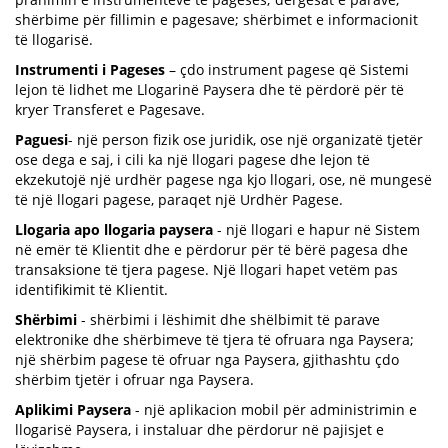
shërbime për fillimin e pagesave; shërbimet e informacionit
të llogarisë.
Instrumenti i Pageses
– çdo instrument pagese që Sistemi
lejon të lidhet me Llogarinë Paysera dhe të përdorë për të
kryer Transferet e Pagesave.
Paguesi
- një person fizik ose juridik, ose një organizatë tjetër
ose dega e saj, i cili ka një llogari pagese dhe lejon të
ekzekutojë një urdhër pagese nga kjo llogari, ose, në mungesë
të një llogari pagese, paraqet një Urdhër Pagese.
Llogaria apo llogaria paysera
- një llogari e hapur në Sistem
në emër të Klientit dhe e përdorur për të bërë pagesa dhe
transaksione të tjera pagese. Një llogari hapet vetëm pas
identifikimit të Klientit.
Shërbimi
- shërbimi i lëshimit dhe shëlbimit të parave
elektronike dhe shërbimeve të tjera të ofruara nga Paysera;
një shërbim pagese të ofruar nga Paysera, gjithashtu çdo
shërbim tjetër i ofruar nga Paysera.
Aplikimi Paysera
- një aplikacion mobil për administrimin e
llogarisë Paysera, i instaluar dhe përdorur në pajisjet e