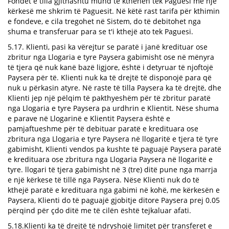
Fondet e tilla gjithashtu mund të kthehen tek Paguesi me një
kërkesë me shkrim të Paguesit. Në këtë rast tarifa për kthimin
e fondeve, e cila tregohet në Sistem, do të debitohet nga
shuma e transferuar para se t'i kthejë ato tek Paguesi.
5.17. Klienti, pasi ka vërejtur se paratë i janë kredituar ose
zbritur nga Llogaria e tyre Paysera gabimisht ose në mënyra
të tjera që nuk kanë bazë ligjore, është i detyruar të njoftojë
Paysera për të. Klienti nuk ka të drejtë të disponojë para që
nuk u përkasin atyre. Në raste të tilla Paysera ka të drejtë, dhe
Klienti jep një pëlqim të pakthyeshëm për të zbritur paratë
nga Llogaria e tyre Paysera pa urdhrin e Klientit. Nëse shuma
e parave në Llogarinë e Klientit Paysera është e
pamjaftueshme për të debituar paratë e kredituara ose
zbritura nga Llogaria e tyre Paysera në llogaritë e tjera të tyre
gabimisht, Klienti vendos pa kushte të paguajë Paysera paratë
e kredituara ose zbritura nga Llogaria Paysera në llogaritë e
tyre. llogari të tjera gabimisht në 3 (tre) ditë pune nga marrja
e një kërkese të tillë nga Paysera. Nëse Klienti nuk do të
kthejë paratë e kredituara nga gabimi në kohë, me kërkesën e
Paysera, Klienti do të paguajë gjobitje ditore Paysera prej 0.05
përqind për çdo ditë me të cilën është tejkaluar afati.
5.18.Klienti ka të drejtë të ndryshojë limitet për transferet e