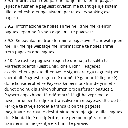
5.9.1.informacion i detajuar në lidhje me Klientin pagues
jepet në fushën e paguesit kryesor, me kusht që një sistem i
tillë të mbështetet nga sistemi përkatës i e-banking ose
pagesa;
5.9.2. informacione të hollësishme në lidhje me Klientin
pagues jepen në fushën e qëllimit të pagesës;
5.9.3. Së bashku me transferimin e pagesave, Pranuesit i jepet
një link me një webfaqe me informacione të hollësishme
rreth pagesës dhe Paguesit.
5.10. Në rast se paguesi tregon të dhëna jo të sakta të
Marrësit (identifikuesit unik), dhe Urdhri i Pagesës
ekzekutohet sipas të dhënave të siguruara nga Paguesi (për
shembull, Paguesi tregon një numër të gabuar të llogarisë),
do të konsiderohet se Paysera ka përmbushur detyrimet si
duhet dhe nuk ia shlyen shumën e transferuar paguesit.
Paysera angazhohet të ndërmarrë të gjitha veprimet e
nevojshme për të ndjekur transaksionin e pagesës dhe do të
kërkojë të kthejë fondet e transaksionit të pagesës,
megjithatë, në rast të dështimit të bërë një gjë të tillë, Paguesi
do të kontaktojë drejtpërdrejt me personin që ka marrë
transferimin, në çështja e kthimit të parave.