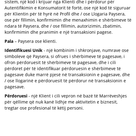
sistem, një kod i krijuar nga Klienti dhe i përdorur për
Autentifikimin e Konsumatorit të fortë, ose një kod të siguruar
për Klientin për të hyrë në Profil dhe / ose Llogaria Paysera,
ose për fillimin, konfirmimin dhe menaxhimin e shërbimeve të
ndara të Paysera, dhe / ose fillimin, autorizimin, zbatimin,
konfirmimin dhe pranimin e një transaksioni pagese.
Pala
– Paysera ose klienti.
Identifikuesi Unik
- një kombinim i shkronjave, numrave ose
simboleve që Paysera, si ofrues i shërbimeve të pagesave, i
ofron përdoruesit të shërbimeve të pagesave, dhe i cili
përdoret për të identifikuar përdoruesin e shërbimeve të
pagesave duke marrë pjesë në transaksionin e pagesave, dhe
/ ose llogarinë e përdoruesit të përdorur në transaksionin e
pagesave.
Përdoruesi
- një Klient i cili vepron në bazë të Marrëveshjes
për qëllime që nuk kanë lidhje me aktivitetin e biznesit,
tregtar ose profesional të këtij personi.