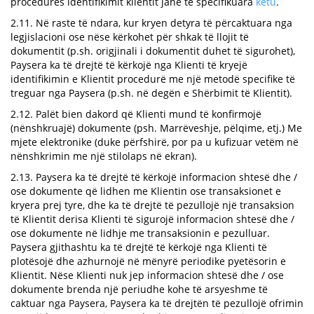
procedures identifikimit klientit janë të specifikuara
këtu
.
2.11. Në raste të ndara, kur kryen detyra të përcaktuara nga
legjislacioni ose nëse kërkohet për shkak të llojit të
dokumentit (p.sh. origjinali i dokumentit duhet të sigurohet),
Paysera ka të drejtë të kërkojë nga Klienti të kryejë
identifikimin e Klientit procedurë me një metodë specifike të
treguar nga Paysera (p.sh. në degën e Shërbimit të Klientit).
2.12. Palët bien dakord që Klienti mund të konfirmojë
(nënshkruajë) dokumente (psh. Marrëveshje, pëlqime, etj.) Me
mjete elektronike (duke përfshirë, por pa u kufizuar vetëm në
nënshkrimin me një stilolaps në ekran).
2.13. Paysera ka të drejtë të kërkojë informacion shtesë dhe /
ose dokumente që lidhen me Klientin ose transaksionet e
kryera prej tyre, dhe ka të drejtë të pezullojë një transaksion
të Klientit derisa Klienti të sigurojë informacion shtesë dhe /
ose dokumente në lidhje me transaksionin e pezulluar.
Paysera gjithashtu ka të drejtë të kërkojë nga Klienti të
plotësojë dhe azhurnojë në mënyrë periodike pyetësorin e
Klientit. Nëse Klienti nuk jep informacion shtesë dhe / ose
dokumente brenda një periudhe kohe të arsyeshme të
caktuar nga Paysera, Paysera ka të drejtën të pezullojë ofrimin