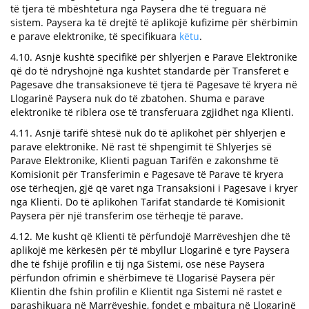
të tjera të mbështetura nga Paysera dhe të treguara në
sistem. Paysera ka të drejtë të aplikojë kufizime për shërbimin
e parave elektronike, të specifikuara
këtu
.
4.10. Asnjë kushtë specifikë për shlyerjen e Parave Elektronike
që do të ndryshojnë nga kushtet standarde për Transferet e
Pagesave dhe transaksioneve të tjera të Pagesave të kryera në
Llogarinë Paysera nuk do të zbatohen. Shuma e parave
elektronike të riblera ose të transferuara zgjidhet nga Klienti.
4.11. Asnjë tarifë shtesë nuk do të aplikohet për shlyerjen e
parave elektronike. Në rast të shpengimit të Shlyerjes së
Parave Elektronike, Klienti paguan Tarifën e zakonshme të
Komisionit për Transferimin e Pagesave të Parave të kryera
ose tërheqjen, gjë që varet nga Transaksioni i Pagesave i kryer
nga Klienti. Do të aplikohen Tarifat standarde të Komisionit
Paysera për një transferim ose tërheqje të parave.
4.12. Me kusht që Klienti të përfundojë Marrëveshjen dhe të
aplikojë me kërkesën për të mbyllur Llogarinë e tyre Paysera
dhe të fshijë profilin e tij nga Sistemi, ose nëse Paysera
përfundon ofrimin e shërbimeve të Llogarisë Paysera për
Klientin dhe fshin profilin e Klientit nga Sistemi në rastet e
parashikuara në Marrëveshje, fondet e mbajtura në Llogarinë