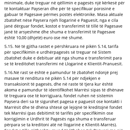
minimale, duke treguar në qëllimin e pagesës një kërkesë për
të kontaktuar Payseran dhe për të specifikuar porosinë e
gabuar të Pagesave përmes postës elektronike. Masa aktuale
zbatohet nëse Paysera njeh llogarinë e Paguesit, nga e cila
janë dërguar fondet, kostot e transferimit të tillë të Pagesave
janë të arsyeshme dhe shuma e transferimit të Pagesave
është 10,00 (dhjetë) euro ose më shumë.
5.15. Në të gjitha rastet e përshkruara në pikën 5.14, tarifa
për specifikimin e urdhërpagesës së treguar në Sistem
zbatohet duke e debituar atë nga shuma e transferimit para
se të kreditohet transferimi në Llogarinë e Klientit-Pranuesit.
5.16.Në rast se është e pamundur të zbatohet ndonjë prej
masave të renditura në pikën 5.14 për ndjekjen e
transaksionit të pagesës, dhe në raste të tjera kur është
akoma e pamundur të identifikohet Marrësi sipas të dhënave
të treguara ose të korrigjuara, fondet ruhen në sistemin
Paysera deri sa të sigurohet pagesa e paguesit ose kontakti i
Marrësit dhe të dhëna shtesë që lejojnë të kreditojnë fondet
tek Marrësi (pas debitimit të tarifës për specifikimin ose
korrigjimin e Urdhrit të Pagesës nga shuma e transferuar
përpara se ta kreditoni atë në llogarinë e Klientit-Marrës).