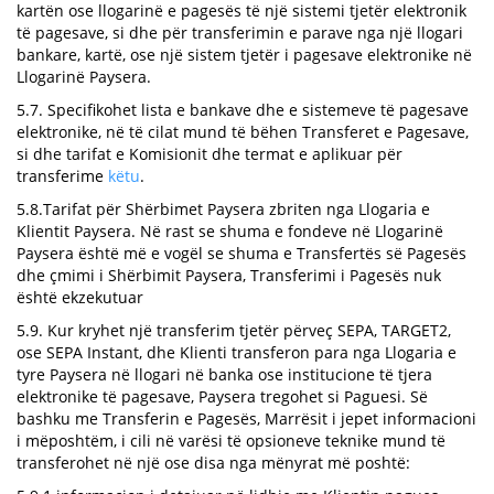
kartën ose llogarinë e pagesës të një sistemi tjetër elektronik
të pagesave, si dhe për transferimin e parave nga një llogari
bankare, kartë, ose një sistem tjetër i pagesave elektronike në
Llogarinë Paysera.
5.7. Specifikohet lista e bankave dhe e sistemeve të pagesave
elektronike, në të cilat mund të bëhen Transferet e Pagesave,
si dhe tarifat e Komisionit dhe termat e aplikuar për
transferime
këtu
.
5.8.Tarifat për Shërbimet Paysera zbriten nga Llogaria e
Klientit Paysera. Në rast se shuma e fondeve në Llogarinë
Paysera është më e vogël se shuma e Transfertës së Pagesës
dhe çmimi i Shërbimit Paysera, Transferimi i Pagesës nuk
është ekzekutuar
5.9. Kur kryhet një transferim tjetër përveç SEPA, TARGET2,
ose SEPA Instant, dhe Klienti transferon para nga Llogaria e
tyre Paysera në llogari në banka ose institucione të tjera
elektronike të pagesave, Paysera tregohet si Paguesi. Së
bashku me Transferin e Pagesës, Marrësit i jepet informacioni
i mëposhtëm, i cili në varësi të opsioneve teknike mund të
transferohet në një ose disa nga mënyrat më poshtë: