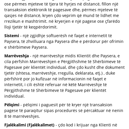
ose përmes mjeteve të tjera të hyrjes në distancë, fillon një
transaksion elektronik të pagesave dhe, përmes mjeteve të
qasjes në distancë, kryen çdo veprim që mund të lidhet me
rrezikun e mashtrimit. në kryerjen e një pagese ose çfarëdo
lloji tjetër të keqpërdorimit.
Sistemi
- një zgjidhje softuerësh në faqet e internetit të
Paysera, të zhvilluara nga Paysera dhe e përdorur për ofrimin
e shërbimeve Paysera.
Marrëveshja
- një marrëveshje midis Klientit dhe Paysera, e
cila përfshin Marrëveshjen e Përgjithshme të Shërbimeve të
Pagesave për klientët individual, dhe çdo kusht dhe dokument
tjetër (shtesa, marrëveshje, rregulla, deklarata, etj.) , duke
përfshirë por jo kufizuar në informacionin në faqet e
internetit, i cili është referuar në këtë Marrëveshje të
Përgjithshme të Shërbimeve të Pagesave për klientët
individual.
Pëlqimi
- pëlqimi i paguesit për të kryer një transaksion
pagese të paraqitur sipas procedurës së përcaktuar në nenin
8 të marrëveshjes.
Fjalëkalimi (Fjalëkalimet)
- çdo kod i krijuar nga Klienti në