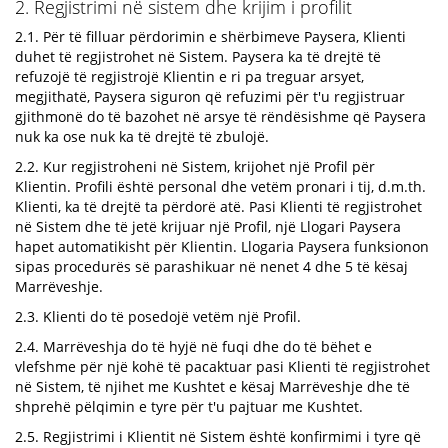
2. Regjistrimi në sistem dhe krijim i profilit
2.1. Për të filluar përdorimin e shërbimeve Paysera, Klienti
duhet të regjistrohet në Sistem. Paysera ka të drejtë të
refuzojë të regjistrojë Klientin e ri pa treguar arsyet,
megjithatë, Paysera siguron që refuzimi për t'u regjistruar
gjithmonë do të bazohet në arsye të rëndësishme që Paysera
nuk ka ose nuk ka të drejtë të zbulojë.
2.2. Kur regjistroheni në Sistem, krijohet një Profil për
Klientin. Profili është personal dhe vetëm pronari i tij, d.m.th.
Klienti, ka të drejtë ta përdorë atë. Pasi Klienti të regjistrohet
në Sistem dhe të jetë krijuar një Profil, një Llogari Paysera
hapet automatikisht për Klientin. Llogaria Paysera funksionon
sipas procedurës së parashikuar në nenet 4 dhe 5 të kësaj
Marrëveshje.
2.3. Klienti do të posedojë vetëm një Profil.
2.4. Marrëveshja do të hyjë në fuqi dhe do të bëhet e
vlefshme për një kohë të pacaktuar pasi Klienti të regjistrohet
në Sistem, të njihet me Kushtet e kësaj Marrëveshje dhe të
shprehë pëlqimin e tyre për t'u pajtuar me Kushtet.
2.5. Regjistrimi i Klientit në Sistem është konfirmimi i tyre që