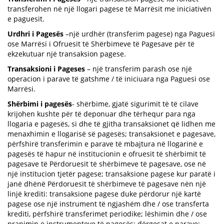
transferohen në një llogari pagese të Marrësit me iniciativën
e paguesit.
Urdhri i Pagesës
–një urdhër (transferim pagese) nga Paguesi
ose Marrësi i Ofruesit të Shërbimeve të Pagesave për të
ekzekutuar një transaksion pagese.
Transaksioni i Pageses
– një transferim parash ose një
operacion i parave të gatshme / të iniciuara nga Paguesi ose
Marrësi.
Shërbimi i pagesës
- shërbime, gjatë sigurimit të të cilave
krijohen kushte për të deponuar dhe tërhequr para nga
llogaria e pagesës, si dhe të gjitha transaksionet që lidhen me
menaxhimin e llogarisë së pagesës; transaksionet e pagesave,
përfshirë transferimin e parave të mbajtura në llogarinë e
pagesës të hapur në institucionin e ofruesit të shërbimit të
pagesave të Përdoruesit të shërbimeve të pagesave, ose në
një institucion tjetër pagese; transaksione pagese kur paratë i
janë dhënë Përdoruesit të shërbimeve të pagesave nën një
linjë krediti: transaksione pagese duke përdorur një kartë
pagese ose një instrument të ngjashëm dhe / ose transferta
krediti, përfshirë transferimet periodike; lëshimin dhe / ose
pranimin e instrumenteve të pagesës; dërgesat e parave;