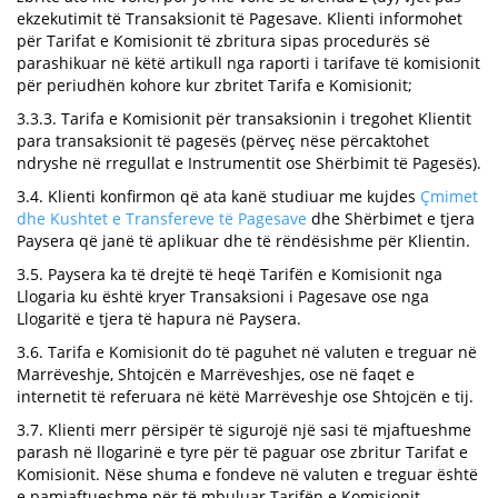
ekzekutimit të Transaksionit të Pagesave. Klienti informohet
për Tarifat e Komisionit të zbritura sipas procedurës së
parashikuar në këtë artikull nga raporti i tarifave të komisionit
për periudhën kohore kur zbritet Tarifa e Komisionit;
3.3.3. Tarifa e Komisionit për transaksionin i tregohet Klientit
para transaksionit të pagesës (përveç nëse përcaktohet
ndryshe në rregullat e Instrumentit ose Shërbimit të Pagesës).
3.4. Klienti konfirmon që ata kanë studiuar me kujdes
Çmimet
dhe Kushtet e Transfereve të Pagesave
dhe Shërbimet e tjera
Paysera që janë të aplikuar dhe të rëndësishme për Klientin.
3.5. Paysera ka të drejtë të heqë Tarifën e Komisionit nga
Llogaria ku është kryer Transaksioni i Pagesave ose nga
Llogaritë e tjera të hapura në Paysera.
3.6. Tarifa e Komisionit do të paguhet në valuten e treguar në
Marrëveshje, Shtojcën e Marrëveshjes, ose në faqet e
internetit të referuara në këtë Marrëveshje ose Shtojcën e tij.
3.7. Klienti merr përsipër të sigurojë një sasi të mjaftueshme
parash në llogarinë e tyre për të paguar ose zbritur Tarifat e
Komisionit. Nëse shuma e fondeve në valuten e treguar është
e pamjaftueshme për të mbuluar Tarifën e Komisionit,