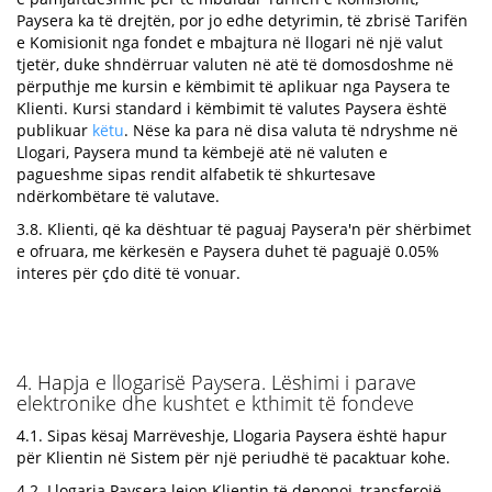
Paysera ka të drejtën, por jo edhe detyrimin, të zbrisë Tarifën
e Komisionit nga fondet e mbajtura në llogari në një valut
tjetër, duke shndërruar valuten në atë të domosdoshme në
përputhje me kursin e këmbimit të aplikuar nga Paysera te
Klienti. Kursi standard i këmbimit të valutes Paysera është
publikuar
këtu
. Nëse ka para në disa valuta të ndryshme në
Llogari, Paysera mund ta këmbejë atë në valuten e
pagueshme sipas rendit alfabetik të shkurtesave
ndërkombëtare të valutave.
3.8. Klienti, që ka dështuar të paguaj Paysera'n për shërbimet
e ofruara, me kërkesën e Paysera duhet të paguajë 0.05%
interes për çdo ditë të vonuar.
4. Hapja e llogarisë Paysera. Lëshimi i parave
elektronike dhe kushtet e kthimit të fondeve
4.1. Sipas kësaj Marrëveshje, Llogaria Paysera është hapur
për Klientin në Sistem për një periudhë të pacaktuar kohe.
4.2. Llogaria Paysera lejon Klientin të deponoj, transferojë,