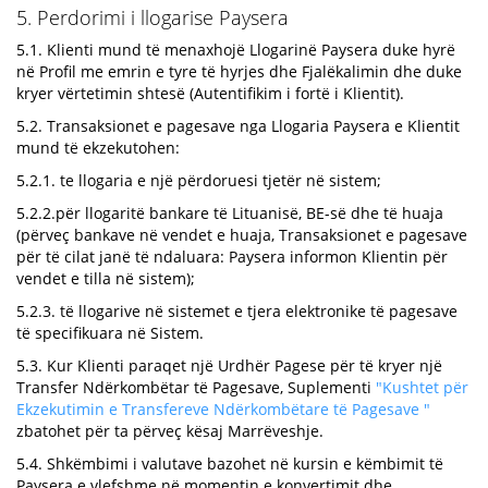
5. Perdorimi i llogarise Paysera
5.1. Klienti mund të menaxhojë Llogarinë Paysera duke hyrë
në Profil me emrin e tyre të hyrjes dhe Fjalëkalimin dhe duke
kryer vërtetimin shtesë (Autentifikim i fortë i Klientit).
5.2. Transaksionet e pagesave nga Llogaria Paysera e Klientit
mund të ekzekutohen:
5.2.1. te llogaria e një përdoruesi tjetër në sistem;
5.2.2.për llogaritë bankare të Lituanisë, BE-së dhe të huaja
(përveç bankave në vendet e huaja, Transaksionet e pagesave
për të cilat janë të ndaluara: Paysera informon Klientin për
vendet e tilla në sistem);
5.2.3. të llogarive në sistemet e tjera elektronike të pagesave
të specifikuara në Sistem.
5.3. Kur Klienti paraqet një Urdhër Pagese për të kryer një
Transfer Ndërkombëtar të Pagesave, Suplementi
"Kushtet për
Ekzekutimin e Transfereve Ndërkombëtare të Pagesave "
zbatohet për ta përveç kësaj Marrëveshje.
5.4. Shkëmbimi i valutave bazohet në kursin e këmbimit të
Paysera e vlefshme në momentin e konvertimit dhe