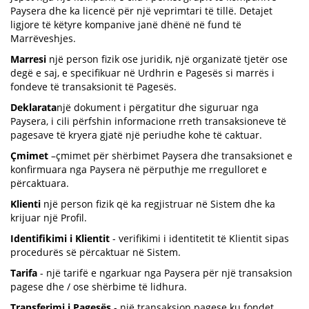
Paysera dhe ka licencë për një veprimtari të tillë. Detajet
ligjore të këtyre kompanive janë dhënë në fund të
Marrëveshjes.
Marresi
një person fizik ose juridik, një organizatë tjetër ose
degë e saj, e specifikuar në Urdhrin e Pagesës si marrës i
fondeve të transaksionit të Pagesës.
Deklarata
një dokument i përgatitur dhe siguruar nga
Paysera, i cili përfshin informacione rreth transaksioneve të
pagesave të kryera gjatë një periudhe kohe të caktuar.
Çmimet
–çmimet për shërbimet Paysera dhe transaksionet e
konfirmuara nga Paysera në përputhje me rregulloret e
përcaktuara.
Klienti
një person fizik që ka regjistruar në Sistem dhe ka
krijuar një Profil.
Identifikimi i Klientit
- verifikimi i identitetit të Klientit sipas
procedurës së përcaktuar në Sistem.
Tarifa
- një tarifë e ngarkuar nga Paysera për një transaksion
pagese dhe / ose shërbime të lidhura.
Transferimi i Pagesës
- një transaksion pagese ku fondet