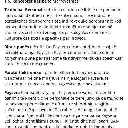
1.6.
Konceptet bazike
të Marrëveshjës:
Te dhenat Personale
çdo informacion në lidhje me personin
individual identiteti i të cilit është i njohur ose mund të
përcaktohet drejtpërdrejt ose indirekt duke përdorur një kod
personal (numrin e identitetit kombëtar) dhe një ose më
shumë veçori fizike, fiziologjike, psikologjike, ekonomike,
kulturore ose sociale specifike për individi.
Dita e punës
një ditë kur Paysera ofron shërbimet e saj, të
përcaktuara nga Paysera. Paysera mund të caktojë ditë të
ndryshme pune për shërbime të ndryshme, duke i specifikuar
ato së bashku me çmimet.
Paratë Elektronike
- paratë e Klientit të ngarkuara ose
transferuar në dhe mbajtura në një Llogari Paysera, të
caktuar për Transaksionet e Pagesave përmes Sistemit
Paysera
Kompanitë e grupit Paysera, në varësi të vendit të
banimit të Klientit, dhe personave të tjerë juridikë që mund të
punësohen për qëllime të ofrimit të shërbimit; të gjitha
shërbimet e Pagesave do të ofrohen vetëm nga kompani të
licencuara. Një profil fillestar hapet nga kompania Paysera
Ltd, bëhet identifikimi i duhur i Klientit, dhe një llogari IBAN
jepet nga një kompani, e cila i përket grupit të kompanive