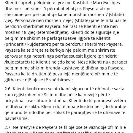
Klienti shpreh pëlqimin e tyre me Kushtet e Marrëveshjes
dhe merr përsipër t'i përmbahet atyre. Paysera ofron
shërbime për personat që kanë mbushur moshën 7 (shtatë)
vjeç. Personave nën moshën 7 vjeç (shtatë) janë të ndaluar të
përdorin shërbimet Paysera. Në rast se Klienti është nën
moshën 18 vjeç (tetëmbëdhjetë), Klienti do të sigurojë një
pëlqim me shkrim të përfaqësuesve ligjorë të Klientit
(prindërit / kujdestarët) për të përdorur shërbimet Paysera.
Paysera ka të drejtë të kërkojë një pëlqim me shkrim (të
aprovuar nga noteri) nga përfaqësuesit ligjorë (prindërit
/kujdestarët) të Klientit në çdo kohë. Nëse Klienti nuk paraqet
pëlqimin me shkrim brenda kushteve të dhëna nga Paysera,
Paysera ka të drejtën të pezullojë menjëherë ofrimin e të
gjitha ose një pjese të shërbimeve.
2.6. Klienti konfirmon se ata kanë siguruar të dhënat e sakta
kur regjistrohen në Sistem dhe nëse ka nevojë për të
ndryshuar ose shtuar të dhëna, Klienti do të paraqesë vetëm
të dhëna të sakta. Klienti do të mbajë koston për çdo humbje
që mund të ndodhë për shkak të paraqitjes së të dhënave të
pavlefshme.
2.7. Në mënyrë që Paysera të fillojë ose të vazhdojë ofrimin e