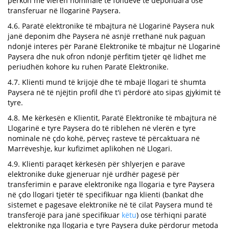
përkon me vlerën nominale të fondeve të deponuara ose
transferuar në llogarinë Paysera.
4.6. Paratë elektronike të mbajtura në Llogarinë Paysera nuk
janë deponim dhe Paysera në asnjë rrethanë nuk paguan
ndonjë interes për Paranë Elektronike të mbajtur në Llogarinë
Paysera dhe nuk ofron ndonjë përfitim tjetër që lidhet me
periudhën kohore ku ruhen Paratë Elektronike.
4.7. Klienti mund të krijojë dhe të mbajë llogari të shumta
Paysera në të njëjtin profil dhe t'i përdorë ato sipas gjykimit të
tyre.
4.8. Me kërkesën e Klientit, Paratë Elektronike të mbajtura në
Llogarinë e tyre Paysera do të riblehen në vlerën e tyre
nominale në çdo kohë, përveç rasteve të përcaktuara në
Marrëveshje, kur kufizimet aplikohen në Llogari.
4.9. Klienti paraqet kërkesën për shlyerjen e parave
elektronike duke gjeneruar një urdhër pagesë për
transferimin e parave elektronike nga llogaria e tyre Paysera
në çdo llogari tjetër të specifikuar nga klienti (bankat dhe
sistemet e pagesave elektronike në të cilat Paysera mund të
transferojë para janë specifikuar
këtu
) ose tërhiqni paratë
elektronike nga llogaria e tyre Paysera duke përdorur metoda