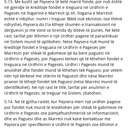
5.13. Me kusht që Paysera të ketë marrë fonde, por nuk është
në gjendje të kreditojë fondet e treguara në Urdhrin e
Pagesës në llogarinë e Marrësit (p.sh. llogaria e Marrësit
është e mbyllur, numri i treguar IBAN nuk ekziston, ose thënë
ndryshe), Paysera do t'ia kthejë shumën e transaksionit në
dërguesin jo më vonë se brenda dy ditëve të punës. Në këtë
rast, tarifat për kthimin e një Urdhër pagese të parashikuar
në Sistem mund të aplikohen. Nëse Paysera nuk mund të
kreditojë fondet e treguara në Urdhrin e Pagesës për
Marrësin për shkak të gabimeve që ka bërë paguesi në
Urdhrin e Pagesës, por Paguesi kërkon që të kthehen fondet e
treguara në Urdhrin e Pagesës, Urdhri i Pagesës mund të
anulohet dhe fondet mund të kthehen tek Paguesi, por vetëm
nën një kërkesë me shkrim të Paguesit dhe nëse Marrësi
pranon të kthejë fondet tek Paguesi (nëse Marrësi mund të
identifikohet). Në një rast të tillë, tarifat për anulimin e
Urdhrit të Pagesës, të treguar në Sistem, zbatohen.
5.14. Në të gjitha rastet, kur Paysera merr një urdhër pagese
por fondet nuk mund të kreditohen për shkak të gabimeve në
Urdhrin e Pagesës ose pamjaftueshmërisë së informacionit,
dhe as Paguesi dhe as Marrësi nuk kanë kontaktuar me
Paysera për specifikimin e Urdhrit të Pagesës ose kthimin e