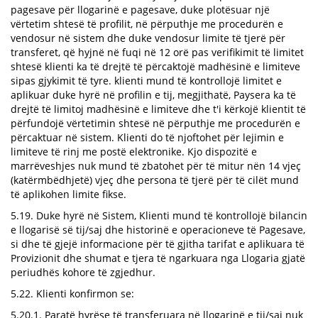
pagesave për llogarinë e pagesave, duke plotësuar një
vërtetim shtesë të profilit, në përputhje me procedurën e
vendosur në sistem dhe duke vendosur limite të tjerë për
transferet, që hyjnë në fuqi në 12 orë pas verifikimit të limitet
shtesë klienti ka të drejtë të përcaktojë madhësinë e limiteve
sipas gjykimit të tyre. klienti mund të kontrollojë limitet e
aplikuar duke hyrë në profilin e tij, megjithatë, Paysera ka të
drejtë të limitoj madhësinë e limiteve dhe t'i kërkojë klientit të
përfundojë vërtetimin shtesë në përputhje me procedurën e
përcaktuar në sistem. Klienti do të njoftohet për lejimin e
limiteve të rinj me postë elektronike. Kjo dispozitë e
marrëveshjes nuk mund të zbatohet për të mitur nën 14 vjeç
(katërmbëdhjetë) vjeç dhe persona të tjerë për të cilët mund
të aplikohen limite fikse.
5.19. Duke hyrë në Sistem, Klienti mund të kontrollojë bilancin
e llogarisë së tij/saj dhe historinë e operacioneve të Pagesave,
si dhe të gjejë informacione për të gjitha tarifat e aplikuara të
Provizionit dhe shumat e tjera të ngarkuara nga Llogaria gjatë
periudhës kohore të zgjedhur.
5.22. Klienti konfirmon se:
5.20.1. Paratë hyrëse të transferuara në llogarinë e tij/saj nuk