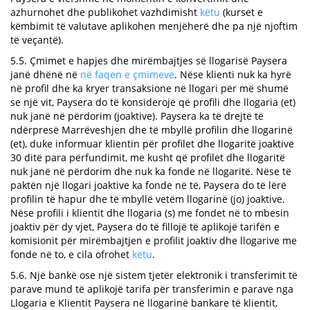
azhurnohet dhe publikohet vazhdimisht
këtu
(kurset e
këmbimit të valutave aplikohen menjëherë dhe pa një njoftim
të veçantë).
5.5. Çmimet e hapjes dhe mirëmbajtjes së llogarisë Paysera
janë dhënë në
në faqen e çmimeve
. Nëse klienti nuk ka hyrë
në profil dhe ka kryer transaksione në llogari për më shumë
se një vit, Paysera do të konsiderojë që profili dhe llogaria (et)
nuk janë në përdorim (joaktive). Paysera ka të drejtë të
ndërpresë Marrëveshjen dhe të mbyllë profilin dhe llogarinë
(et), duke informuar klientin për profilet dhe llogaritë joaktive
30 ditë para përfundimit, me kusht që profilet dhe llogaritë
nuk janë në përdorim dhe nuk ka fonde në llogaritë. Nëse të
paktën një llogari joaktive ka fonde në të, Paysera do të lërë
profilin të hapur dhe të mbyllë vetëm llogarinë (jo) joaktive.
Nëse profili i klientit dhe llogaria (s) me fondet në to mbesin
joaktiv për dy vjet, Paysera do të fillojë të aplikojë tarifën e
komisionit për mirëmbajtjen e profilit joaktiv dhe llogarive me
fonde në to, e cila ofrohet
këtu
.
5.6. Një bankë ose një sistem tjetër elektronik i transferimit të
parave mund të aplikojë tarifa për transferimin e parave nga
Llogaria e Klientit Paysera në llogarinë bankare të klientit,