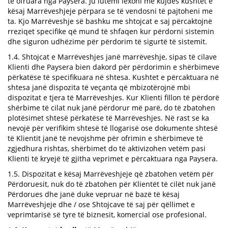
të ofruara nga Paysera. Ju lutemi lexoni me kujdes kushtet e
kësaj Marrëveshjeje përpara se të vendosni të pajtoheni me
ta. Kjo Marrëveshje së bashku me shtojcat e saj përcaktojnë
rreziqet specifike që mund të shfaqen kur përdorni sistemin
dhe siguron udhëzime për përdorim të sigurtë të sistemit.
1.4. Shtojcat e Marrëveshjes janë marrëveshje, sipas të cilave
Klienti dhe Paysera bien dakord për përdorimin e shërbimeve
përkatëse të specifikuara në shtesa. Kushtet e përcaktuara në
shtesa janë dispozita të veçanta që mbizotërojnë mbi
dispozitat e tjera të Marrëveshjes. Kur Klienti fillon të përdorë
shërbime të cilat nuk janë përdorur më parë, do të zbatohen
plotësimet shtesë përkatëse të Marrëveshjes. Në rast se ka
nevojë për verifikim shtesë të llogarisë ose dokumente shtesë
të Klientit janë të nevojshme për ofrimin e shërbimeve të
zgjedhura rishtas, shërbimet do të aktivizohen vetëm pasi
Klienti të kryejë të gjitha veprimet e përcaktuara nga Paysera.
1.5. Dispozitat e kësaj Marrëveshjeje që zbatohen vetëm për
Përdoruesit, nuk do të zbatohen për Klientët të cilët nuk janë
Përdorues dhe janë duke vepruar në bazë të kësaj
Marrëveshjeje dhe / ose Shtojcave të saj për qëllimet e
veprimtarisë së tyre të biznesit, komercial ose profesional.