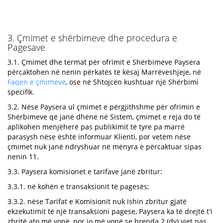
3. Çmimet e shërbimeve dhe procedura e
Pagesave
3.1. Çmimet dhe termat për ofrimit e Shërbimeve Paysera
përcaktohen në nenin përkatës të kësaj Marrëveshjeje, në
Faqen e çmimeve
, ose në Shtojcën kushtuar një Shërbimi
specifik.
3.2. Nëse Paysera ul çmimet e përgjithshme për ofrimin e
Shërbimeve që janë dhënë në Sistem, çmimet e reja do të
aplikohen menjëherë pas publikimit të tyre pa marrë
parasysh nëse është informuar Klienti, por vetëm nëse
çmimet nuk janë ndryshuar në mënyra e përcaktuar sipas
nenin 11.
3.3. Paysera komisionet e tarifave janë zbritur:
3.3.1. në kohën e transaksionit të pagesës;
3.3.2. nëse Tarifat e Komisionit nuk ishin zbritur gjatë
ekzekutimit të një transaksioni pagese, Paysera ka të drejtë t'i
zbritë ato më vonë, por jo më vonë se brenda 2 (dy) vjet pas