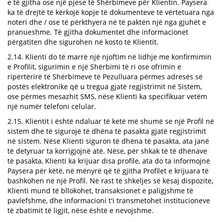
e të gjitha ose një pjese të Shërbimeve për Klientin. Paysera
ka të drejtë të kërkojë kopje të dokumenteve të vërtetuara nga
noteri dhe / ose të përkthyera në të paktën një nga gjuhët e
pranueshme. Të gjitha dokumentet dhe informacionet
përgatiten dhe sigurohen në kosto të Klientit.
2.14. Klienti do të marrë një njoftim në lidhje me konfirmimin
e Profilit, sigurimin e një Shërbimi të ri ose ofrimin e
ripërtërirë të Shërbimeve të Pezulluara përmes adresës së
postës elektronike që u tregua gjatë regjistrimit në Sistem,
ose përmes mesazhit SMS, nëse Klienti ka specifikuar vetëm
një numër telefoni celular.
2.15. Klientit i është ndaluar të ketë më shumë se një Profil në
sistem dhe të sigurojë të dhëna të pasakta gjatë regjistrimit
në sistem. Nëse Klienti siguron të dhëna të pasakta, ata janë
të detyruar ta korrigjojnë atë. Nëse, për shkak të të dhënave
të pasakta, Klienti ka krijuar disa profile, ata do ta informojnë
Paysera për këtë, në mënyrë që të gjitha Profilet e krijuara të
bashkohen në një Profil. Në rast të shkeljes së kësaj dispozite,
Klienti mund të bllokohet, transaksionet e paligjshme të
pavlefshme, dhe informacioni t'i transmetohet institucioneve
të zbatimit të ligjit, nëse është e nevojshme.