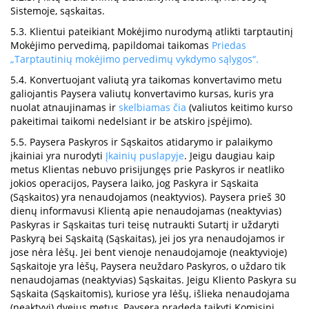
Sistemoje, sąskaitas.
5.3. Klientui pateikiant Mokėjimo nurodymą atlikti tarptautinį
Mokėjimo pervedimą, papildomai taikomas
Priedas
„Tarptautinių mokėjimo pervedimų vykdymo sąlygos“.
5.4. Konvertuojant valiutą yra taikomas konvertavimo metu
galiojantis Paysera valiutų konvertavimo kursas, kuris yra
nuolat atnaujinamas ir
skelbiamas čia
(valiutos keitimo kurso
pakeitimai taikomi nedelsiant ir be atskiro įspėjimo).
5.5. Paysera Paskyros ir Sąskaitos atidarymo ir palaikymo
įkainiai yra nurodyti
Įkainių puslapyje
. Jeigu daugiau kaip
metus Klientas nebuvo prisijungęs prie Paskyros ir neatliko
jokios operacijos, Paysera laiko, jog Paskyra ir Sąskaita
(Sąskaitos) yra nenaudojamos (neaktyvios). Paysera prieš 30
dienų informavusi Klientą apie nenaudojamas (neaktyvias)
Paskyras ir Sąskaitas turi teisę nutraukti Sutartį ir uždaryti
Paskyrą bei Sąskaitą (Sąskaitas), jei jos yra nenaudojamos ir
jose nėra lėšų. Jei bent vienoje nenaudojamoje (neaktyvioje)
Sąskaitoje yra lėšų, Paysera neuždaro Paskyros, o uždaro tik
nenaudojamas (neaktyvias) Sąskaitas. Jeigu Kliento Paskyra su
Sąskaita (Sąskaitomis), kuriose yra lėšų, išlieka nenaudojama
(neaktyvi) dvejus metus, Paysera pradeda taikyti Komisinį