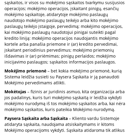
sąskaitos, ir visos su mokėjimo sąskaitos tvarkymu susijusios
operacijos; mokėjimo operacijos, įskaitant pinigų, esančių
mokėjimo sąskaitoje, atidarytoje mokėjimo paslaugų
naudotojo mokėjimo paslaugų teikėjo arba kito mokėjimo
paslaugų teikėjo įstaigoje, pervedimą; mokėjimo operacijos,
kai mokėjimo paslaugų naudotojui pinigai suteikti pagal
kredito liniją: mokėjimo operacijos naudojantis mokėjimo
kortele arba panašia priemone ir (ar) kredito pervedimai,
įskaitant periodinius pervedimus; mokėjimo priemonių
išdavimas ir (ar) priėmimas; pinigų perlaidos; mokėjimo
inicijavimo paslaugos; sąskaitos informacijos paslaugos.
Mokėjimo priemonė
– bet kokia mokėjimo priemonė, kurią
Sistema leidžia susieti su Paysera Sąskaita ir ją panaudoti
Mokėjimo pervedimams atlikti.
Mokėtojas
– fizinis ar juridinis asmuo, kita organizacija arba
jos padalinys, kuris turi mokėjimo sąskaitą ir leidžia vykdyti
mokėjimo nurodymą iš tos mokėjimo sąskaitos arba, kai nėra
mokėjimo sąskaitos, kuris pateikia Mokėjimo nurodymą.
Paysera Sąskaita arba Sąskaita
– Kliento vardu Sistemoje
atidaryta sąskaita, naudojama atsiskaitymams ir kitoms
Mokėjimo operacijoms vykdyti. Sąskaita atidaroma tik atlikus