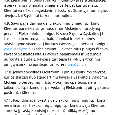
4.8. Elektroniniai pinigai, laikomi Kliento Paysera Sąskaitoje,
išperkami jų nominalia pinigine verte bet kuriuo metu,
Klientui išreiškus pageidavimą, išskyrus Sutartyje numatytus
atvejus, kai Sąskaitai taikomi apribojimai.
4.9. Savo pageidavimą dėl Elektroninių pinigų išpirkimo
Klientas pareiškia suformuodamas Mokėjimo nurodymą
pervesti Elektroninius pinigus iš savo Paysera Sąskaitos į bet
kokią kitą jo nurodytą sąskaitą (bankai ir elektroninės
atsiskaitymo sistemos, į kuriuos Paysera gali pervesti pinigus,
yra nurodytos čia
) arba atsiimti Elektroninius pinigus iš savo
Paysera Sąskaitos kitais Paysera palaikomais ir Sistemoje
nurodytais būdais. Paysera turi teisę taikyti Elektroninių
pinigų išpirkimo apribojimus, kurie
numatyti čia
.
4.10. Jokios specifinės Elektroninių pinigų išpirkimo sąlygos,
kurios skirtųsi nuo standartinių Paysera Sąskaitoje vykdomų
Mokėjimo pervedimų ir kitų Mokėjimo operacijų, nėra
taikomos. Išperkamų ar pervedamų Elektroninių pinigų sumą
pasirenka Klientas.
4.11. Papildomas mokestis už Elektroninių pinigų išpirkimą
nėra imamas. Elektroninių pinigų išpirkimo atveju Klientas
sumoka įprastą Komisinį mokestį už atliktą Mokėjimo