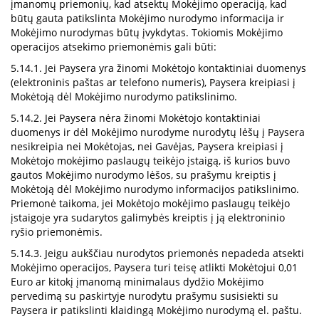
įmanomų priemonių, kad atsektų Mokėjimo operaciją, kad
būtų gauta patikslinta Mokėjimo nurodymo informacija ir
Mokėjimo nurodymas būtų įvykdytas. Tokiomis Mokėjimo
operacijos atsekimo priemonėmis gali būti:
5.14.1. Jei Paysera yra žinomi Mokėtojo kontaktiniai duomenys
(elektroninis paštas ar telefono numeris), Paysera kreipiasi į
Mokėtoją dėl Mokėjimo nurodymo patikslinimo.
5.14.2. Jei Paysera nėra žinomi Mokėtojo kontaktiniai
duomenys ir dėl Mokėjimo nurodyme nurodytų lėšų į Paysera
nesikreipia nei Mokėtojas, nei Gavėjas, Paysera kreipiasi į
Mokėtojo mokėjimo paslaugų teikėjo įstaigą, iš kurios buvo
gautos Mokėjimo nurodymo lėšos, su prašymu kreiptis į
Mokėtoją dėl Mokėjimo nurodymo informacijos patikslinimo.
Priemonė taikoma, jei Mokėtojo mokėjimo paslaugų teikėjo
įstaigoje yra sudarytos galimybės kreiptis į ją elektroninio
ryšio priemonėmis.
5.14.3. Jeigu aukščiau nurodytos priemonės nepadeda atsekti
Mokėjimo operacijos, Paysera turi teisę atlikti Mokėtojui 0,01
Euro ar kitokį įmanomą minimalaus dydžio Mokėjimo
pervedimą su paskirtyje nurodytu prašymu susisiekti su
Paysera ir patikslinti klaidingą Mokėjimo nurodymą el. paštu.