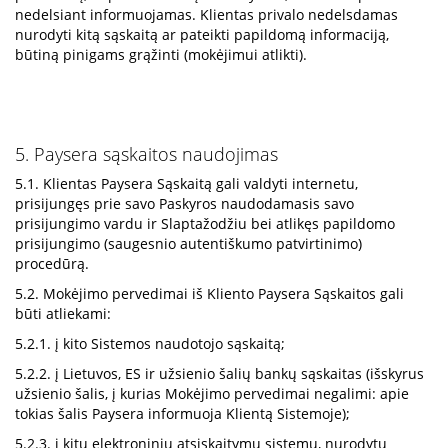
nedelsiant informuojamas. Klientas privalo nedelsdamas
nurodyti kitą sąskaitą ar pateikti papildomą informaciją,
būtiną pinigams grąžinti (mokėjimui atlikti).
5. Paysera sąskaitos naudojimas
5.1. Klientas Paysera Sąskaitą gali valdyti internetu,
prisijungęs prie savo Paskyros naudodamasis savo
prisijungimo vardu ir Slaptažodžiu bei atlikęs papildomo
prisijungimo (saugesnio autentiškumo patvirtinimo)
procedūrą.
5.2. Mokėjimo pervedimai iš Kliento Paysera Sąskaitos gali
būti atliekami:
5.2.1. į kito Sistemos naudotojo sąskaitą;
5.2.2. į Lietuvos, ES ir užsienio šalių bankų sąskaitas (išskyrus
užsienio šalis, į kurias Mokėjimo pervedimai negalimi: apie
tokias šalis Paysera informuoja Klientą Sistemoje);
5.2.3. į kitų elektroninių atsiskaitymų sistemų, nurodytų