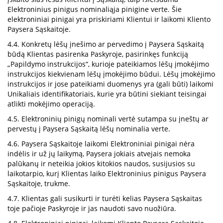
Elektroninius pinigus nominaliąja pinigine verte. Šie
elektroniniai pinigai yra priskiriami Klientui ir laikomi Kliento
Paysera Sąskaitoje.
4.4. Konkretų lėšų įnešimo ar pervedimo į Paysera Sąskaitą
būdą Klientas pasirenka Paskyroje, pasirinkęs funkciją
„Papildymo instrukcijos“, kurioje pateikiamos lėšų įmokėjimo
instrukcijos kiekvienam lėšų įmokėjimo būdui. Lėšų įmokėjimo
instrukcijos ir jose pateikiami duomenys yra (gali būti) laikomi
Unikaliais identifikatoriais, kurie yra būtini siekiant teisingai
atlikti mokėjimo operaciją.
4.5. Elektroninių pinigų nominali vertė sutampa su įneštų ar
pervestų į Paysera Sąskaitą lėšų nominalia verte.
4.6. Paysera Sąskaitoje laikomi Elektroniniai pinigai nėra
indėlis ir už jų laikymą, Paysera jokiais atvejais nemoka
palūkanų ir neteikia jokios kitokios naudos, susijusios su
laikotarpio, kurį Klientas laiko Elektroninius pinigus Paysera
Sąskaitoje, trukme.
4.7. Klientas gali susikurti ir turėti kelias Paysera Sąskaitas
toje pačioje Paskyroje ir jas naudoti savo nuožiūra.