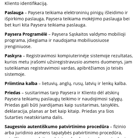
Kliento identifikaciją.
Paslauga
– Paysera teikiama elektroninių pinigų išleidimo ir
išpirkimo paslauga, Paysera teikiama mokėjimo paslauga bei
bet kuri kita Paysera teikiama paslauga.
Paysera Programėlė
– Paysera Sąskaitos valdymo mobilioji
programa, įdiegiama ir naudojama mobiliuosiuose
įrenginiuose.
Paskyra
– Registravimosi kompiuterinėje sistemoje rezultatas,
kurios metu įrašomi užsiregistravusio asmens duomenys, jam
suteikiamas registravimosi vardas, apibrėžiamos jo teisės
sistemoje.
Priimtina kalba
– lietuvių, anglų, rusų, latvių ir lenkų kalba.
Priedas
– susitarimas tarp Paysera ir Kliento dėl atskirų
Paysera teikiamų paslaugų teikimo ir naudojimosi sąlygų.
Priedas gali būti įvardijamas kaip susitarimas, taisyklės,
deklaracija, planas ar bet kaip kitaip. Priedas yra šios
Sutarties neatskiriama dalis.
Saugesnio autentiškumo patvirtinimo procedūra
– fizinio
arba juridinio asmens tapatybės patvirtinimo procedūra,