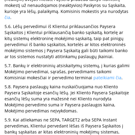
mokestį už nenaudojamos (neaktyvios) Paskyros su Sąskaita,
kurioje yra lėšų, palaikymą. Komisinis mokestis yra nurodytas
čia
.
5.6. Lėšų pervedimui iš Klientui priklausančios Paysera
Sąskaitos į Klientui priklausančią banko sąskaitą, kortelę ar
kitų sistemų elektroninę mokėjimo sąskaitą, taip pat pinigų
pervedimui iš banko sąskaitos, kortelės ar kitos elektroninės
mokėjimo sistemos į Paysera Sąskaitą gali būti taikomi banko
ar tos sistemos nustatyti atitinkamų paslaugų įkainiai.
5.7. Bankų ir elektroninių atsiskaitymų sistemų, į kurias galimi
Mokėjimo pervedimai, sąrašas, pervedimams taikomi
Komisiniai mokesčiai ir pervedimo terminai
pateikiami čia
.
5.8. Paysera paslaugų kaina nuskaičiuojama nuo Kliento
Paysera Sąskaitoje esančių lėšų. Jei Kliento Paysera Sąskaitoje
esančių lėšų suma yra mažesnė nei Kliento nurodyta
Mokėjimo pervedimo suma ir Paysera paslaugos kaina,
Mokėjimo pervedimas neįvykdomas.
5.9. Kai atliekamas ne SEPA, TARGET2 arba SEPA Instant
pervedimas, Klientui pervedant lėšas iš Paysera Sąskaitos į
bankų sąskaitas ar kitas elektroninių mokėjimų sistemas,