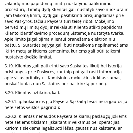
valandų nuo papildomų limitų nustatymo patikrinimo
procedūrų. Limitų dydį Klientas gali nustatyti savo nuožiūra ir
jam taikomą limitų dydį gali pasitikrinti prisijungdamas prie
savo Paskyros, tačiau Paysera turi teisę riboti Mokėjimo
pervedimų limitų dydį ir reikalauti Kliento atlikti papildomą
Kliento identifikavimo procedūrą Sistemoje nustatyta tvarka.
Apie limito įsigaliojimą Klientui pranešama elektroniniu
paštu. Ši Sutarties sąlyga gali būti netaikoma nepilnamečiams
iki 14 metų ar kitiems asmenims, kuriems gali būti taikomi
nustatyto dydžio limitai.
5.19. Klientas gali patikrinti savo Sąskaitos likutį bei istoriją
prisijungęs prie Paskyros, kur taip pat gali rasti informaciją
apie visus pritaikytus Komisinius mokesčius ir kitas sumas,
nuskaičiuotas nuo Sąskaitos per pasirinktą periodą.
5.20. Klientas užtikrina, kad:
5.20.1. įplaukiančios į jo Paysera Sąskaitą lėšos nėra gautos jo
neteisėtos veiklos pagrindu;
5.20.2. Klientas nenaudos Paysera teikiamų paslaugų jokiems
neteisėtiems tikslams, įskaitant ir veiksmus bei operacijas,
kuriomis siekiama legalizuoti lėšas, gautas nusikalstamu ar