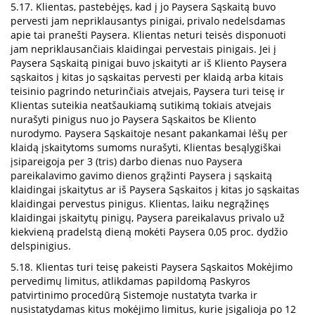
5.17. Klientas, pastebėjęs, kad į jo Paysera Sąskaitą buvo
pervesti jam nepriklausantys pinigai, privalo nedelsdamas
apie tai pranešti Paysera. Klientas neturi teisės disponuoti
jam nepriklausančiais klaidingai pervestais pinigais. Jei į
Paysera Sąskaitą pinigai buvo įskaityti ar iš Kliento Paysera
sąskaitos į kitas jo sąskaitas pervesti per klaidą arba kitais
teisinio pagrindo neturinčiais atvejais, Paysera turi teisę ir
Klientas suteikia neatšaukiamą sutikimą tokiais atvejais
nurašyti pinigus nuo jo Paysera Sąskaitos be Kliento
nurodymo. Paysera Sąskaitoje nesant pakankamai lėšų per
klaidą įskaitytoms sumoms nurašyti, Klientas besąlygiškai
įsipareigoja per 3 (tris) darbo dienas nuo Paysera
pareikalavimo gavimo dienos grąžinti Paysera į sąskaitą
klaidingai įskaitytus ar iš Paysera Sąskaitos į kitas jo sąskaitas
klaidingai pervestus pinigus. Klientas, laiku negrąžinęs
klaidingai įskaitytų pinigų, Paysera pareikalavus privalo už
kiekvieną pradelstą dieną mokėti Paysera 0,05 proc. dydžio
delspinigius.
5.18. Klientas turi teisę pakeisti Paysera Sąskaitos Mokėjimo
pervedimų limitus, atlikdamas papildomą Paskyros
patvirtinimo procedūrą Sistemoje nustatyta tvarka ir
nusistatydamas kitus mokėjimo limitus, kurie įsigalioja po 12