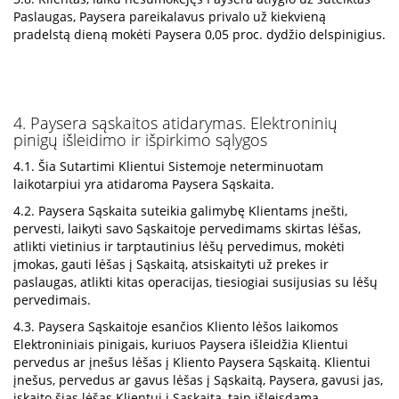
Paslaugas, Paysera pareikalavus privalo už kiekvieną
pradelstą dieną mokėti Paysera 0,05 proc. dydžio delspinigius.
4. Paysera sąskaitos atidarymas. Elektroninių
pinigų išleidimo ir išpirkimo sąlygos
4.1. Šia Sutartimi Klientui Sistemoje neterminuotam
laikotarpiui yra atidaroma Paysera Sąskaita.
4.2. Paysera Sąskaita suteikia galimybę Klientams įnešti,
pervesti, laikyti savo Sąskaitoje pervedimams skirtas lėšas,
atlikti vietinius ir tarptautinius lėšų pervedimus, mokėti
įmokas, gauti lėšas į Sąskaitą, atsiskaityti už prekes ir
paslaugas, atlikti kitas operacijas, tiesiogiai susijusias su lėšų
pervedimais.
4.3. Paysera Sąskaitoje esančios Kliento lėšos laikomos
Elektroniniais pinigais, kuriuos Paysera išleidžia Klientui
pervedus ar įnešus lėšas į Kliento Paysera Sąskaitą. Klientui
įnešus, pervedus ar gavus lėšas į Sąskaitą, Paysera, gavusi jas,
įskaito šias lėšas Klientui į Sąskaitą, taip išleisdama