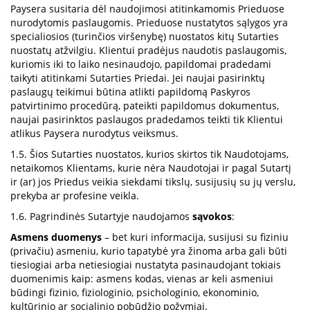
Paysera susitaria dėl naudojimosi atitinkamomis Prieduose
nurodytomis paslaugomis. Prieduose nustatytos sąlygos yra
specialiosios (turinčios viršenybę) nuostatos kitų Sutarties
nuostatų atžvilgiu. Klientui pradėjus naudotis paslaugomis,
kuriomis iki to laiko nesinaudojo, papildomai pradedami
taikyti atitinkami Sutarties Priedai. Jei naujai pasirinktų
paslaugų teikimui būtina atlikti papildomą Paskyros
patvirtinimo procedūrą, pateikti papildomus dokumentus,
naujai pasirinktos paslaugos pradedamos teikti tik Klientui
atlikus Paysera nurodytus veiksmus.
1.5. Šios Sutarties nuostatos, kurios skirtos tik Naudotojams,
netaikomos Klientams, kurie nėra Naudotojai ir pagal Sutartį
ir (ar) jos Priedus veikia siekdami tikslų, susijusių su jų verslu,
prekyba ar profesine veikla.
1.6. Pagrindinės Sutartyje naudojamos
sąvokos
:
Asmens duomenys
– bet kuri informacija, susijusi su fiziniu
(privačiu) asmeniu, kurio tapatybė yra žinoma arba gali būti
tiesiogiai arba netiesiogiai nustatyta pasinaudojant tokiais
duomenimis kaip: asmens kodas, vienas ar keli asmeniui
būdingi fizinio, fiziologinio, psichologinio, ekonominio,
kultūrinio ar socialinio pobūdžio požymiai.