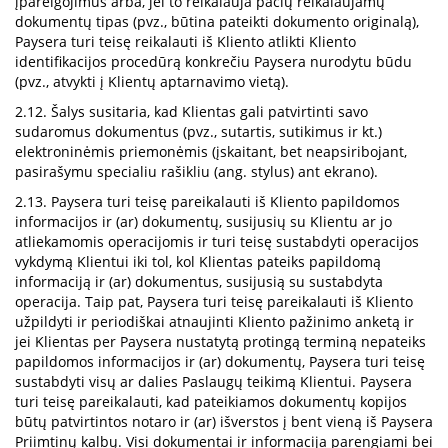
įpareigojimus arba, jei to reikalauja pačių reikalaujamų
dokumentų tipas (pvz., būtina pateikti dokumento originalą),
Paysera turi teisę reikalauti iš Kliento atlikti Kliento
identifikacijos procedūrą konkrečiu Paysera nurodytu būdu
(pvz., atvykti į Klientų aptarnavimo vietą).
2.12. Šalys susitaria, kad Klientas gali patvirtinti savo
sudaromus dokumentus (pvz., sutartis, sutikimus ir kt.)
elektroninėmis priemonėmis (įskaitant, bet neapsiribojant,
pasirašymu specialiu rašikliu (ang. stylus) ant ekrano).
2.13. Paysera turi teisę pareikalauti iš Kliento papildomos
informacijos ir (ar) dokumentų, susijusių su Klientu ar jo
atliekamomis operacijomis ir turi teisę sustabdyti operacijos
vykdymą Klientui iki tol, kol Klientas pateiks papildomą
informaciją ir (ar) dokumentus, susijusią su sustabdyta
operacija. Taip pat, Paysera turi teisę pareikalauti iš Kliento
užpildyti ir periodiškai atnaujinti Kliento pažinimo anketą ir
jei Klientas per Paysera nustatytą protingą terminą nepateiks
papildomos informacijos ir (ar) dokumentų, Paysera turi teisę
sustabdyti visų ar dalies Paslaugų teikimą Klientui. Paysera
turi teisę pareikalauti, kad pateikiamos dokumentų kopijos
būtų patvirtintos notaro ir (ar) išverstos į bent vieną iš Paysera
Priimtinų kalbų. Visi dokumentai ir informacija parengiami bei