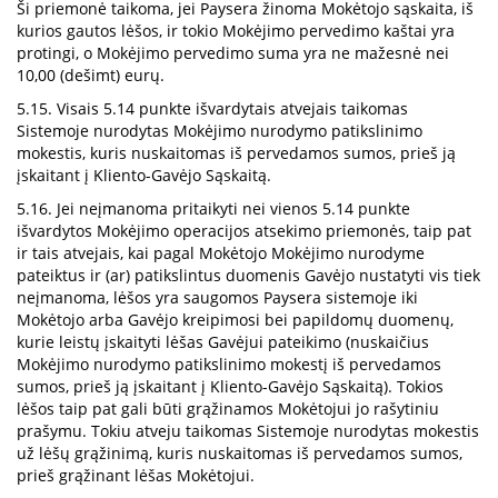
Ši priemonė taikoma, jei Paysera žinoma Mokėtojo sąskaita, iš
kurios gautos lėšos, ir tokio Mokėjimo pervedimo kaštai yra
protingi, o Mokėjimo pervedimo suma yra ne mažesnė nei
10,00 (dešimt) eurų.
5.15. Visais 5.14 punkte išvardytais atvejais taikomas
Sistemoje nurodytas Mokėjimo nurodymo patikslinimo
mokestis, kuris nuskaitomas iš pervedamos sumos, prieš ją
įskaitant į Kliento-Gavėjo Sąskaitą.
5.16. Jei neįmanoma pritaikyti nei vienos 5.14 punkte
išvardytos Mokėjimo operacijos atsekimo priemonės, taip pat
ir tais atvejais, kai pagal Mokėtojo Mokėjimo nurodyme
pateiktus ir (ar) patikslintus duomenis Gavėjo nustatyti vis tiek
neįmanoma, lėšos yra saugomos Paysera sistemoje iki
Mokėtojo arba Gavėjo kreipimosi bei papildomų duomenų,
kurie leistų įskaityti lėšas Gavėjui pateikimo (nuskaičius
Mokėjimo nurodymo patikslinimo mokestį iš pervedamos
sumos, prieš ją įskaitant į Kliento-Gavėjo Sąskaitą). Tokios
lėšos taip pat gali būti grąžinamos Mokėtojui jo rašytiniu
prašymu. Tokiu atveju taikomas Sistemoje nurodytas mokestis
už lėšų grąžinimą, kuris nuskaitomas iš pervedamos sumos,
prieš grąžinant lėšas Mokėtojui.