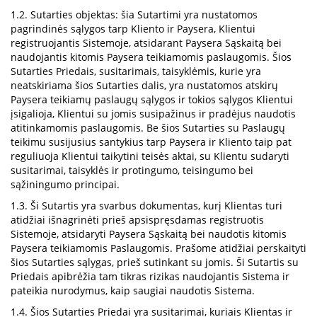
1.2. Sutarties objektas: šia Sutartimi yra nustatomos
pagrindinės sąlygos tarp Kliento ir Paysera, Klientui
registruojantis Sistemoje, atsidarant Paysera Sąskaitą bei
naudojantis kitomis Paysera teikiamomis paslaugomis. Šios
Sutarties Priedais, susitarimais, taisyklėmis, kurie yra
neatskiriama šios Sutarties dalis, yra nustatomos atskirų
Paysera teikiamų paslaugų sąlygos ir tokios sąlygos Klientui
įsigalioja, Klientui su jomis susipažinus ir pradėjus naudotis
atitinkamomis paslaugomis. Be šios Sutarties su Paslaugų
teikimu susijusius santykius tarp Paysera ir Kliento taip pat
reguliuoja Klientui taikytini teisės aktai, su Klientu sudaryti
susitarimai, taisyklės ir protingumo, teisingumo bei
sąžiningumo principai.
1.3. Ši Sutartis yra svarbus dokumentas, kurį Klientas turi
atidžiai išnagrinėti prieš apsispręsdamas registruotis
Sistemoje, atsidaryti Paysera Sąskaitą bei naudotis kitomis
Paysera teikiamomis Paslaugomis. Prašome atidžiai perskaityti
šios Sutarties sąlygas, prieš sutinkant su jomis. Ši Sutartis su
Priedais apibrėžia tam tikras rizikas naudojantis Sistema ir
pateikia nurodymus, kaip saugiai naudotis Sistema.
1.4. Šios Sutarties Priedai yra susitarimai, kuriais Klientas ir