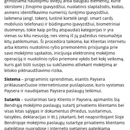
grindžiama naudojimu dviejų arba daugiau elementų, kurie
skirstomi į žinojimo (pavyzdžiui, nuolatinis slaptažodis, kodas,
asmens identifikavimo numeris), turėjimo (pavyzdžiui,
laikmena (angl. token), lustinė kortelė (angl. smart card),
mobilusis telefonas) ir būdingumo (pavyzdžiui, biometriniai
duomenys, tokie kaip pirštų atspaudai) kategorijas ir yra
vienas su kitu nesusiję, nes vieną iš jų pažeidus nesumažėja
kitų patikimumas. Ši procedūra taikoma, kai Klientas internetu
arba kitomis nuotolinio ryšio priemonėmis prisijungia prie
savo mokėjimo sąskaitos, inicijuoja elektroninę mokėjimo
operaciją ir nuotolinio ryšio priemone vykdo bet kokį veiksmą,
kuris gali būti susijęs su sukčiavimo atliekant mokėjimą ar
kitokio piktnaudžiavimo rizika.
Sistema
– programinis sprendimas, esantis Paysera
priklausančiuose internetiniuose puslapiuose, kuris vystomas
Paysera ir naudojamas Paysera paslaugų teikimui.
Sutartis
– susitarimas tarp Kliento ir Paysera, apimantis šią
Bendrąją mokėjimo paslaugų sutartį privatiems klientams bei
visas kitas sąlygas ir dokumentus (Priedus, susitarimus,
taisykles, deklaracijas ir kt.), įskaitant, bet neapsiribojant šioje
Bendrojoje mokėjimo paslaugų sutartyje privatiems klientams
pateiktose nuorodose į interneto svetaines pateikiamą