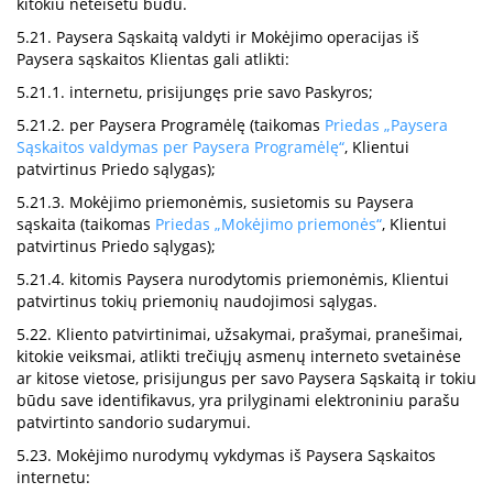
kitokiu neteisėtu būdu.
5.21. Paysera Sąskaitą valdyti ir Mokėjimo operacijas iš
Paysera sąskaitos Klientas gali atlikti:
5.21.1. internetu, prisijungęs prie savo Paskyros;
5.21.2. per Paysera Programėlę (taikomas
Priedas „Paysera
Sąskaitos valdymas per Paysera Programėlę“
, Klientui
patvirtinus Priedo sąlygas);
5.21.3. Mokėjimo priemonėmis, susietomis su Paysera
sąskaita (taikomas
Priedas „Mokėjimo priemonės“
, Klientui
patvirtinus Priedo sąlygas);
5.21.4. kitomis Paysera nurodytomis priemonėmis, Klientui
patvirtinus tokių priemonių naudojimosi sąlygas.
5.22. Kliento patvirtinimai, užsakymai, prašymai, pranešimai,
kitokie veiksmai, atlikti trečiųjų asmenų interneto svetainėse
ar kitose vietose, prisijungus per savo Paysera Sąskaitą ir tokiu
būdu save identifikavus, yra prilyginami elektroniniu parašu
patvirtinto sandorio sudarymui.
5.23. Mokėjimo nurodymų vykdymas iš Paysera Sąskaitos
internetu: