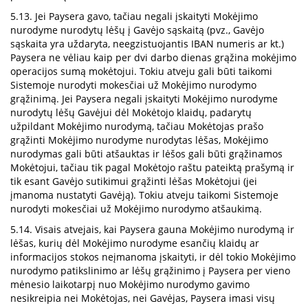
5.13. Jei Paysera gavo, tačiau negali įskaityti Mokėjimo
nurodyme nurodytų lėšų į Gavėjo sąskaitą (pvz., Gavėjo
sąskaita yra uždaryta, neegzistuojantis IBAN numeris ar kt.)
Paysera ne vėliau kaip per dvi darbo dienas grąžina mokėjimo
operacijos sumą mokėtojui. Tokiu atveju gali būti taikomi
Sistemoje nurodyti mokesčiai už Mokėjimo nurodymo
grąžinimą. Jei Paysera negali įskaityti Mokėjimo nurodyme
nurodytų lėšų Gavėjui dėl Mokėtojo klaidų, padarytų
užpildant Mokėjimo nurodymą, tačiau Mokėtojas prašo
grąžinti Mokėjimo nurodyme nurodytas lėšas, Mokėjimo
nurodymas gali būti atšauktas ir lėšos gali būti grąžinamos
Mokėtojui, tačiau tik pagal Mokėtojo raštu pateiktą prašymą ir
tik esant Gavėjo sutikimui grąžinti lėšas Mokėtojui (jei
įmanoma nustatyti Gavėją). Tokiu atveju taikomi Sistemoje
nurodyti mokesčiai už Mokėjimo nurodymo atšaukimą.
5.14. Visais atvejais, kai Paysera gauna Mokėjimo nurodymą ir
lėšas, kurių dėl Mokėjimo nurodyme esančių klaidų ar
informacijos stokos neįmanoma įskaityti, ir dėl tokio Mokėjimo
nurodymo patikslinimo ar lėšų grąžinimo į Paysera per vieno
mėnesio laikotarpį nuo Mokėjimo nurodymo gavimo
nesikreipia nei Mokėtojas, nei Gavėjas, Paysera imasi visų