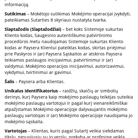
informaciją.
Sutikimas
– Mokėtojo sutikimas Mokėjimo operacijai įvykdyti,
pateikiamas Sutarties 8 skyriaus nustatyta tvarka.
Slaptažodis (Slaptažodžiai)
– bet koks Sistemoje sukurtas
Kliento kodas, Saugesnio autentiškumo patvirtinimo
procedūros metu naudojamas Sistemoje sukurtas Kliento
kodas ar Paysera Klientui pateiktas kodas, skirtas priėjimui
prie Paskyros ir (ar) Paysera Sąskaitos ar atskiros Paysera
teikiamos paslaugos inicijavimui, patvirtinimui ir (ar)
valdymui, Mokėjimo operacijos inicijavimui, autorizavimui,
vykdymui, tvirtinimui ar gavimui.
Šalis
– Paysera arba Klientas.
Unikalus identifikatorius
– raidžių, skaičių ar simbolių
derinys, kurį Paysera kaip mokėjimo paslaugų teikėjas suteikia
mokėjimo paslaugų vartotojui ir pagal kurį vienareikšmiškai
atpažįstamas Mokėjimo operacijoje dalyvaujantis mokėjimo
paslaugų vartotojas ir (ar) Mokėjimo operacijoje naudojama jo
mokėjimo sąskaita.
Vartotojas
– Klientas, kuris pagal Sutartį veikia siekdamas
tikslų, nesusijusių su jo verslu, prekyba ar profesine veikla.