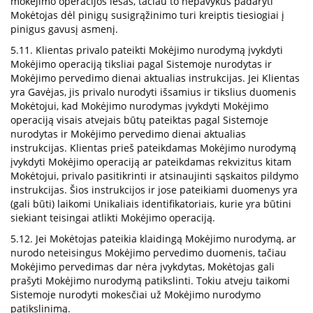
mokėjimo operacijos lėšas, tačiau to nepavykus padaryti
Mokėtojas dėl pinigų susigrąžinimo turi kreiptis tiesiogiai į
pinigus gavusį asmenį.
5.11. Klientas privalo pateikti Mokėjimo nurodymą įvykdyti
Mokėjimo operaciją tiksliai pagal Sistemoje nurodytas ir
Mokėjimo pervedimo dienai aktualias instrukcijas. Jei Klientas
yra Gavėjas, jis privalo nurodyti išsamius ir tikslius duomenis
Mokėtojui, kad Mokėjimo nurodymas įvykdyti Mokėjimo
operaciją visais atvejais būtų pateiktas pagal Sistemoje
nurodytas ir Mokėjimo pervedimo dienai aktualias
instrukcijas. Klientas prieš pateikdamas Mokėjimo nurodymą
įvykdyti Mokėjimo operaciją ar pateikdamas rekvizitus kitam
Mokėtojui, privalo pasitikrinti ir atsinaujinti sąskaitos pildymo
instrukcijas. Šios instrukcijos ir jose pateikiami duomenys yra
(gali būti) laikomi Unikaliais identifikatoriais, kurie yra būtini
siekiant teisingai atlikti Mokėjimo operaciją.
5.12. Jei Mokėtojas pateikia klaidingą Mokėjimo nurodymą, ar
nurodo neteisingus Mokėjimo pervedimo duomenis, tačiau
Mokėjimo pervedimas dar nėra įvykdytas, Mokėtojas gali
prašyti Mokėjimo nurodymą patikslinti. Tokiu atveju taikomi
Sistemoje nurodyti mokesčiai už Mokėjimo nurodymo
patikslinimą.