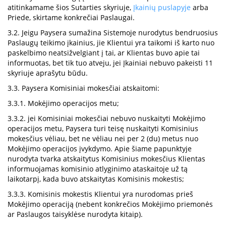
atitinkamame šios Sutarties skyriuje,
Įkainių puslapyje
arba
Priede, skirtame konkrečiai Paslaugai.
3.2. Jeigu Paysera sumažina Sistemoje nurodytus bendruosius
Paslaugų teikimo įkainius, jie Klientui yra taikomi iš karto nuo
paskelbimo neatsižvelgiant į tai, ar Klientas buvo apie tai
informuotas, bet tik tuo atveju, jei Įkainiai nebuvo pakeisti 11
skyriuje aprašytu būdu.
3.3. Paysera Komisiniai mokesčiai atskaitomi:
3.3.1. Mokėjimo operacijos metu;
3.3.2. jei Komisiniai mokesčiai nebuvo nuskaityti Mokėjimo
operacijos metu, Paysera turi teisę nuskaityti Komisinius
mokesčius vėliau, bet ne vėliau nei per 2 (du) metus nuo
Mokėjimo operacijos įvykdymo. Apie šiame papunktyje
nurodyta tvarka atskaitytus Komisinius mokesčius Klientas
informuojamas komisinio atlyginimo ataskaitoje už tą
laikotarpį, kada buvo atskaitytas Komisinis mokestis;
3.3.3. Komisinis mokestis Klientui yra nurodomas prieš
Mokėjimo operaciją (nebent konkrečios Mokėjimo priemonės
ar Paslaugos taisyklėse nurodyta kitaip).