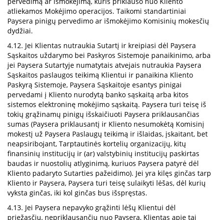
pervedimą ar išmokėjimą, kuris priklauso nuo Kliento
atliekamos Mokėjimo operacijos. Taikomi standartiniai
Paysera pinigų pervedimo ar išmokėjimo Komisinių mokesčių
dydžiai.
4.12. Jei Klientas nutraukia Sutartį ir kreipiasi dėl Paysera
Sąskaitos uždarymo bei Paskyros Sistemoje panaikinimo, arba
jei Paysera Sutartyje numatytais atvejais nutraukia Paysera
Sąskaitos paslaugos teikimą Klientui ir panaikina Kliento
Paskyrą Sistemoje, Paysera Sąskaitoje esantys pinigai
pervedami į Kliento nurodytą banko sąskaitą arba kitos
sistemos elektroninę mokėjimo sąskaitą. Paysera turi teisę iš
tokių grąžinamų pinigų išskaičiuoti Paysera priklausančias
sumas (Paysera priklausantį ir Kliento nesumokėtą Komisinį
mokestį už Paysera Paslaugų teikimą ir išlaidas, įskaitant, bet
neapsiribojant, Tarptautinės kortelių organizacijų, kitų
finansinių institucijų ir (ar) valstybinių institucijų paskirtas
baudas ir nuostolių atlyginimą, kuriuos Paysera patyrė dėl
Kliento padaryto Sutarties pažeidimo). Jei yra kilęs ginčas tarp
Kliento ir Paysera, Paysera turi teisę sulaikyti lėšas, dėl kurių
vyksta ginčas, iki kol ginčas bus išspręstas.
4.13. Jei Paysera nepavyko grąžinti lėšų Klientui dėl
priežasčių, nepriklausančių nuo Paysera, Klientas apie tai