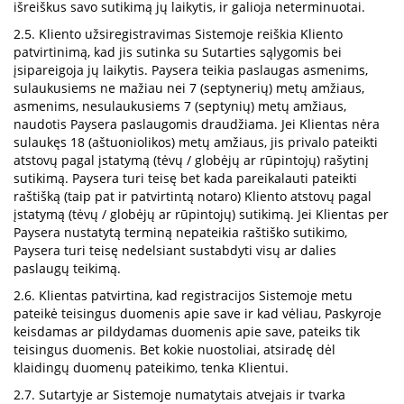
išreiškus savo sutikimą jų laikytis, ir galioja neterminuotai.
2.5. Kliento užsiregistravimas Sistemoje reiškia Kliento
patvirtinimą, kad jis sutinka su Sutarties sąlygomis bei
įsipareigoja jų laikytis. Paysera teikia paslaugas asmenims,
sulaukusiems ne mažiau nei 7 (septynerių) metų amžiaus,
asmenims, nesulaukusiems 7 (septynių) metų amžiaus,
naudotis Paysera paslaugomis draudžiama. Jei Klientas nėra
sulaukęs 18 (aštuoniolikos) metų amžiaus, jis privalo pateikti
atstovų pagal įstatymą (tėvų / globėjų ar rūpintojų) rašytinį
sutikimą. Paysera turi teisę bet kada pareikalauti pateikti
raštišką (taip pat ir patvirtintą notaro) Kliento atstovų pagal
įstatymą (tėvų / globėjų ar rūpintojų) sutikimą. Jei Klientas per
Paysera nustatytą terminą nepateikia raštiško sutikimo,
Paysera turi teisę nedelsiant sustabdyti visų ar dalies
paslaugų teikimą.
2.6. Klientas patvirtina, kad registracijos Sistemoje metu
pateikė teisingus duomenis apie save ir kad vėliau, Paskyroje
keisdamas ar pildydamas duomenis apie save, pateiks tik
teisingus duomenis. Bet kokie nuostoliai, atsiradę dėl
klaidingų duomenų pateikimo, tenka Klientui.
2.7. Sutartyje ar Sistemoje numatytais atvejais ir tvarka