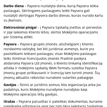
Darbo diena
– Paysera nustatyta diena, kurią Paysera teikia
paslaugas. Skirtingoms paslaugoms teikti Paysera gali
nustatyti skirtingas Paysera darbo dienas, kurias nurodo kartu
su Įkainiais.
Elektroniniai pinigai
– į Paysera Sąskaitą įneštos ar pervestos
ir joje laikomos Kliento lėšos, skirtos Mokėjimo operacijoms
per Sistemą atlikti.
Paysera
– Paysera grupės įmonės, atsižvelgiant į Kliento
rezidavimo valstybę, bei kiti juridiniai asmenys, kurie yra
pasitelkiami teikiant paslaugas; visas Mokėjimo paslaugas
teiks išimtinai licencijuotos įmonės Pradinė paskyra
atidaroma Paysera Ltd įmonės, o kliento tinkamą identifikaciją
atlieka ir mokėjimo sąskaitą IBAN formatu suteikia Paysera
įmonių grupei priklausanti ir licenciją tam turinti įmonė. Šių
įmonių aktualūs rekvizitai nurodomi sutarties pabaigoje.
Gavėjas
– fizinis ar juridinis asmuo, kita organizacija arba jos
padalinys, kuris Mokėjimo nurodyme nurodytas kaip
Mokėjimo operacijos lėšų gavėjas.
Išrašas
– Paysera paruoštas ir pateiktas dokumentas, kuriame
pateikiama informacija apie per tam tikrą laikotarpį Sąskaitoje