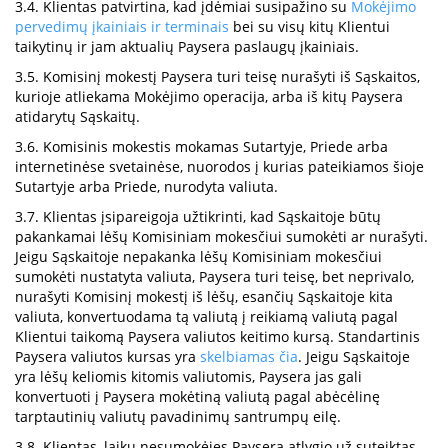
3.4. Klientas patvirtina, kad įdėmiai susipažino su
Mokėjimo
pervedimų įkainiais ir terminais
bei su visų kitų Klientui
taikytinų ir jam aktualių Paysera paslaugų įkainiais.
3.5. Komisinį mokestį Paysera turi teisę nurašyti iš Sąskaitos,
kurioje atliekama Mokėjimo operacija, arba iš kitų Paysera
atidarytų Sąskaitų.
3.6. Komisinis mokestis mokamas Sutartyje, Priede arba
internetinėse svetainėse, nuorodos į kurias pateikiamos šioje
Sutartyje arba Priede, nurodyta valiuta.
3.7. Klientas įsipareigoja užtikrinti, kad Sąskaitoje būtų
pakankamai lėšų Komisiniam mokesčiui sumokėti ar nurašyti.
Jeigu Sąskaitoje nepakanka lėšų Komisiniam mokesčiui
sumokėti nustatyta valiuta, Paysera turi teisę, bet neprivalo,
nurašyti Komisinį mokestį iš lėšų, esančių Sąskaitoje kita
valiuta, konvertuodama tą valiutą į reikiamą valiutą pagal
Klientui taikomą Paysera valiutos keitimo kursą. Standartinis
Paysera valiutos kursas yra
skelbiamas čia
. Jeigu Sąskaitoje
yra lėšų keliomis kitomis valiutomis, Paysera jas gali
konvertuoti į Paysera mokėtiną valiutą pagal abėcėlinę
tarptautinių valiutų pavadinimų santrumpų eilę.
3.8. Klientas, laiku nesumokėjęs Paysera atlygio už suteiktas