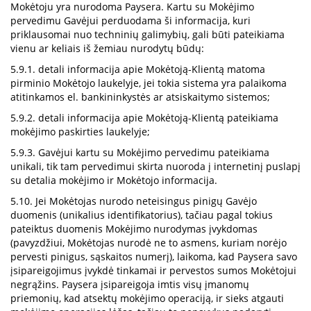
Mokėtoju yra nurodoma Paysera. Kartu su Mokėjimo
pervedimu Gavėjui perduodama ši informacija, kuri
priklausomai nuo techninių galimybių, gali būti pateikiama
vienu ar keliais iš žemiau nurodytų būdų:
5.9.1. detali informacija apie Mokėtoją-Klientą matoma
pirminio Mokėtojo laukelyje, jei tokia sistema yra palaikoma
atitinkamos el. bankininkystės ar atsiskaitymo sistemos;
5.9.2. detali informacija apie Mokėtoją-Klientą pateikiama
mokėjimo paskirties laukelyje;
5.9.3. Gavėjui kartu su Mokėjimo pervedimu pateikiama
unikali, tik tam pervedimui skirta nuoroda į internetinį puslapį
su detalia mokėjimo ir Mokėtojo informacija.
5.10. Jei Mokėtojas nurodo neteisingus pinigų Gavėjo
duomenis (unikalius identifikatorius), tačiau pagal tokius
pateiktus duomenis Mokėjimo nurodymas įvykdomas
(pavyzdžiui, Mokėtojas nurodė ne to asmens, kuriam norėjo
pervesti pinigus, sąskaitos numerį), laikoma, kad Paysera savo
įsipareigojimus įvykdė tinkamai ir pervestos sumos Mokėtojui
negrąžins. Paysera įsipareigoja imtis visų įmanomų
priemonių, kad atsektų mokėjimo operaciją, ir sieks atgauti