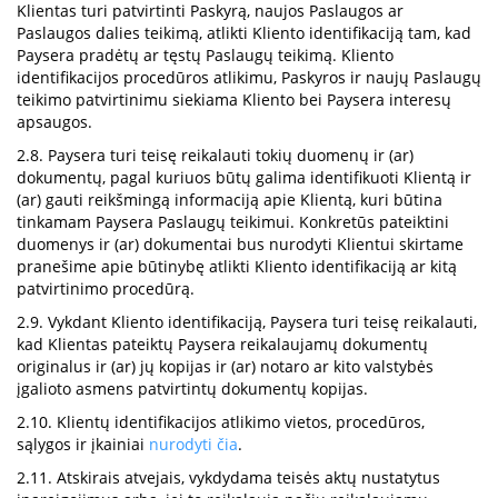
Klientas turi patvirtinti Paskyrą, naujos Paslaugos ar
Paslaugos dalies teikimą, atlikti Kliento identifikaciją tam, kad
Paysera pradėtų ar tęstų Paslaugų teikimą. Kliento
identifikacijos procedūros atlikimu, Paskyros ir naujų Paslaugų
teikimo patvirtinimu siekiama Kliento bei Paysera interesų
apsaugos.
2.8. Paysera turi teisę reikalauti tokių duomenų ir (ar)
dokumentų, pagal kuriuos būtų galima identifikuoti Klientą ir
(ar) gauti reikšmingą informaciją apie Klientą, kuri būtina
tinkamam Paysera Paslaugų teikimui. Konkretūs pateiktini
duomenys ir (ar) dokumentai bus nurodyti Klientui skirtame
pranešime apie būtinybę atlikti Kliento identifikaciją ar kitą
patvirtinimo procedūrą.
2.9. Vykdant Kliento identifikaciją, Paysera turi teisę reikalauti,
kad Klientas pateiktų Paysera reikalaujamų dokumentų
originalus ir (ar) jų kopijas ir (ar) notaro ar kito valstybės
įgalioto asmens patvirtintų dokumentų kopijas.
2.10. Klientų identifikacijos atlikimo vietos, procedūros,
sąlygos ir įkainiai
nurodyti čia
.
2.11. Atskirais atvejais, vykdydama teisės aktų nustatytus