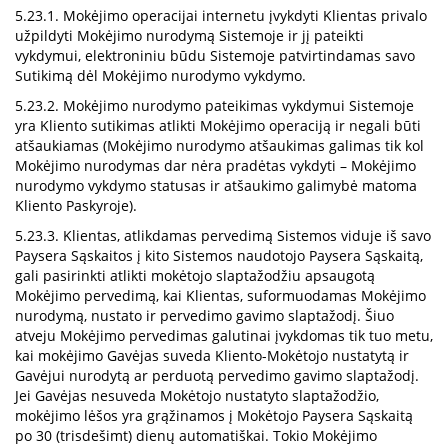
5.23.1. Mokėjimo operacijai internetu įvykdyti Klientas privalo
užpildyti Mokėjimo nurodymą Sistemoje ir jį pateikti
vykdymui, elektroniniu būdu Sistemoje patvirtindamas savo
Sutikimą dėl Mokėjimo nurodymo vykdymo.
5.23.2. Mokėjimo nurodymo pateikimas vykdymui Sistemoje
yra Kliento sutikimas atlikti Mokėjimo operaciją ir negali būti
atšaukiamas (Mokėjimo nurodymo atšaukimas galimas tik kol
Mokėjimo nurodymas dar nėra pradėtas vykdyti – Mokėjimo
nurodymo vykdymo statusas ir atšaukimo galimybė matoma
Kliento Paskyroje).
5.23.3. Klientas, atlikdamas pervedimą Sistemos viduje iš savo
Paysera Sąskaitos į kito Sistemos naudotojo Paysera Sąskaitą,
gali pasirinkti atlikti mokėtojo slaptažodžiu apsaugotą
Mokėjimo pervedimą, kai Klientas, suformuodamas Mokėjimo
nurodymą, nustato ir pervedimo gavimo slaptažodį. Šiuo
atveju Mokėjimo pervedimas galutinai įvykdomas tik tuo metu,
kai mokėjimo Gavėjas suveda Kliento-Mokėtojo nustatytą ir
Gavėjui nurodytą ar perduotą pervedimo gavimo slaptažodį.
Jei Gavėjas nesuveda Mokėtojo nustatyto slaptažodžio,
mokėjimo lėšos yra grąžinamos į Mokėtojo Paysera Sąskaitą
po 30 (trisdešimt) dienų automatiškai. Tokio Mokėjimo