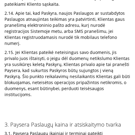
pateikiami Kliento sąskaita.
2.14. Apie tai, kad Paskyra, naujos Paslaugos ar sustabdytos
Paslaugos atnaujintas teikimas yra patvirtinti, Klientas gaus
pranešimą elektroninio pašto adresu, kurį nurodė
registracijos Sistemoje metu, arba SMS pranešimu, jei
Klientas registruodamasis nurodė tik mobilaus telefono
numerį.
2.15. Jei Klientas pateikė neteisingus savo duomenis, jis
privalo juos ištaisyti, o jeigu dėl duomenų netikslumo Klientas
yra susikūręs keletą Paskyrų, Klientas privalo apie tai pranešti
Paysera, kad sukurtos Paskyros būtų sujungtos į vieną
Paskyrą. Šio punkto reikalavimų nesilaikantis Klientas gali būti
blokuojamas, neteisėtos operacijos pripažintos netikromis, o
duomenys, esant būtinybei, perduoti teisėsaugos
institucijoms.
3. Paysera Paslaugų kaina ir atsiskaitymo tvarka
3.1. Paysera Paslaugų įkainiai ir terminai pateikti