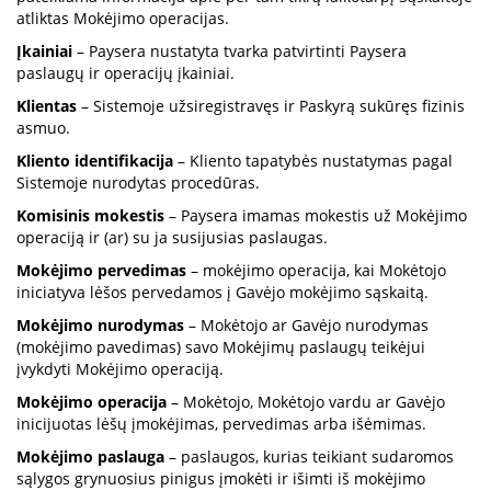
atliktas Mokėjimo operacijas.
Įkainiai
– Paysera nustatyta tvarka patvirtinti Paysera
paslaugų ir operacijų įkainiai.
Klientas
– Sistemoje užsiregistravęs ir Paskyrą sukūręs fizinis
asmuo.
Kliento identifikacija
– Kliento tapatybės nustatymas pagal
Sistemoje nurodytas procedūras.
Komisinis mokestis
– Paysera imamas mokestis už Mokėjimo
operaciją ir (ar) su ja susijusias paslaugas.
Mokėjimo pervedimas
– mokėjimo operacija, kai Mokėtojo
iniciatyva lėšos pervedamos į Gavėjo mokėjimo sąskaitą.
Mokėjimo nurodymas
– Mokėtojo ar Gavėjo nurodymas
(mokėjimo pavedimas) savo Mokėjimų paslaugų teikėjui
įvykdyti Mokėjimo operaciją.
Mokėjimo operacija
– Mokėtojo, Mokėtojo vardu ar Gavėjo
inicijuotas lėšų įmokėjimas, pervedimas arba išėmimas.
Mokėjimo paslauga
– paslaugos, kurias teikiant sudaromos
sąlygos grynuosius pinigus įmokėti ir išimti iš mokėjimo