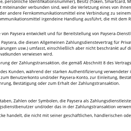
de, persönliche Identifikationsnummer), Besitz (Token, Smartcard, 
ht miteinander verbunden sind, weil die Verletzung eines von ihnen
oder andere Fernkommunikationsmittel eine Verbindung zu seinem Z
kommunikationsmittel irgendeine Handlung ausführt, die mit dem R
 von Paysera entwickelt und für Bereitstellung von Paysera-Dienst
aysera, die diesen Allgemeinen Zahlungsdienstevertrag für Pri
rungen usw.) umfasst, einschließlich aber nicht beschränkt auf di
ivatkunden verwiesen wird.
ung der Zahlungstransaktion, die gemäß Abschnitt 8 des Vertrags 
e des Kunden, während der starken Authentifizierung verwendeter 
m Benutzerkonto und/oder Paysera-Konto, zur Einleitung, Bestät
führung, Bestätigung oder zum Erhalt der Zahlungstransaktion.
aben, Zahlen oder Symbolen, die Paysera als Zahlungsdienstleiste
gsdienstbenutzer und/oder das in der Zahlungstransaktion verwende
 handelt, die nicht mit seiner geschäftlichen, händlerischen oder