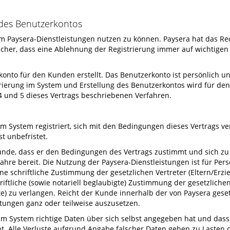
 des Benutzerkontos
 um Paysera-Dienstleistungen nutzen zu können. Paysera hat das 
 sicher, dass eine Ablehnung der Registrierung immer auf wichtigen
onto für den Kunden erstellt. Das Benutzerkonto ist persönlich und
rierung im System und Erstellung des Benutzerkontos wird für den
4 und 5 dieses Vertrags beschriebenen Verfahren.
de im System registriert, sich mit den Bedingungen dieses Vertrag
st unbefristet.
unde, dass er den Bedingungen des Vertrags zustimmt und sich zu de
Jahre bereit. Die Nutzung der Paysera-Dienstleistungen ist für Perso
eine schriftliche Zustimmung der gesetzlichen Vertreter (Eltern/Erz
hriftliche (sowie notariell beglaubigte) Zustimmung der gesetzlich
e) zu verlangen. Reicht der Kunde innerhalb der von Paysera gesetz
istungen ganz oder teilweise auszusetzen.
ng im System richtige Daten über sich selbst angegeben hat und da
ibt. Alle Verluste aufgrund Angabe falscher Daten gehen zu Lasten