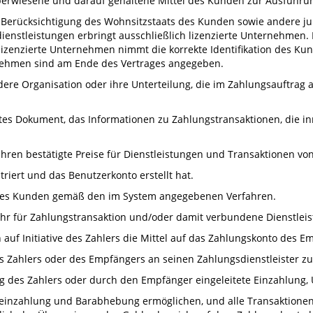
berwiesene und darauf gehaltene Mittel des Kunden zur Ausführu
erücksichtigung des Wohnsitzstaats des Kunden sowie andere juri
dienstleistungen erbringt ausschließlich lizenzierte Unternehmen.
zenzierte Unternehmen nimmt die korrekte Identifikation des Kun
ernehmen sind am Ende des Vertrages angegeben.
ndere Organisation oder ihre Unterteilung, die im Zahlungsauftrag
htes Dokument, das Informationen zu Zahlungstransaktionen, die 
ren bestätigte Preise für Dienstleistungen und Transaktionen von
triert und das Benutzerkonto erstellt hat.
t des Kunden gemäß den im System angegebenen Verfahren.
hr für Zahlungstransaktion und/oder damit verbundene Dienstlei
 auf Initiative des Zahlers die Mittel auf das Zahlungskonto des
s Zahlers oder des Empfängers an seinen Zahlungsdienstleister z
ag des Zahlers oder durch den Empfänger eingeleitete Einzahlung
areinzahlung und Barabhebung ermöglichen, und alle Transaktio