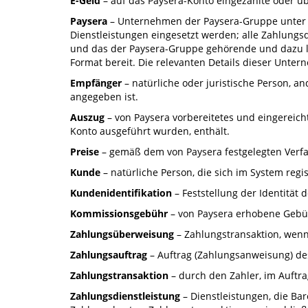
E-Geld
– auf das Paysera-Konto eingezahlte oder ü
Paysera
– Unternehmen der Paysera-Gruppe unter B
Dienstleistungen eingesetzt werden; alle Zahlungs
und das der Paysera-Gruppe gehörende und dazu li
Format bereit. Die relevanten Details dieser Unt
Empfänger
– natürliche oder juristische Person, a
angegeben ist.
Auszug
– von Paysera vorbereitetes und eingereic
Konto ausgeführt wurden, enthält.
Preise
– gemäß dem von Paysera festgelegten Verfah
Kunde
– natürliche Person, die sich im System regis
Kundenidentifikation
– Feststellung der Identitä
Kommissionsgebühr
– von Paysera erhobene Gebü
Zahlungsüberweisung
– Zahlungstransaktion, wenn
Zahlungsauftrag
– Auftrag (Zahlungsanweisung) de
Zahlungstransaktion
– durch den Zahler, im Auftr
Zahlungsdienstleistung
– Dienstleistungen, die B