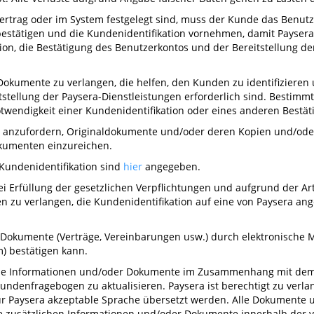
Vertrag oder im System festgelegt sind, muss der Kunde das Benutz
 bestätigen und die Kundenidentifikation vornehmen, damit Paysera
tion, die Bestätigung des Benutzerkontos und der Bereitstellung d
 Dokumente zu verlangen, die helfen, den Kunden zu identifiziere
tstellung der Paysera-Dienstleistungen erforderlich sind. Besti
twendigkeit einer Kundenidentifikation oder eines anderen Bestä
ht anzufordern, Originaldokumente und/oder deren Kopien und/oder
okumenten einzureichen.
 Kundenidentifikation sind
hier
angegeben.
ei Erfüllung der gesetzlichen Verpflichtungen und aufgrund der Art
en zu verlangen, die Kundenidentifikation auf eine von Paysera a
 Dokumente (Verträge, Vereinbarungen usw.) durch elektronische Mit
) bestätigen kann.
iche Informationen und/oder Dokumente im Zusammenhang mit dem
undenfragebogen zu aktualisieren. Paysera ist berechtigt zu verla
für Paysera akzeptable Sprache übersetzt werden. Alle Dokumente
e zusätzlichen Informationen und/oder Dokumente innerhalb der von