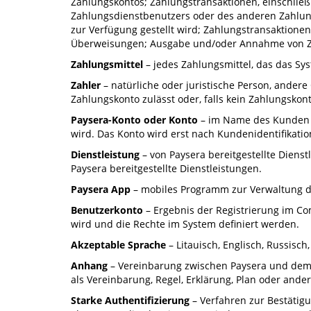
Zahlungskontos; Zahlungstransaktionen, einschließ
Zahlungsdienstbenutzers oder des anderen Zahlung
zur Verfügung gestellt wird; Zahlungstransaktione
Überweisungen; Ausgabe und/oder Annahme von Zah
Zahlungsmittel
– jedes Zahlungsmittel, das das S
Zahler
– natürliche oder juristische Person, ander
Zahlungskonto zulässt oder, falls kein Zahlungskont
Paysera-Konto oder Konto
– im Name des Kunden i
wird. Das Konto wird erst nach Kundenidentifikatio
Dienstleistung
– von Paysera bereitgestellte Diens
Paysera bereitgestellte Dienstleistungen.
Paysera App
– mobiles Programm zur Verwaltung de
Benutzerkonto
– Ergebnis der Registrierung im C
wird und die Rechte im System definiert werden.
Akzeptable Sprache
– Litauisch, Englisch, Russisch,
Anhang
– Vereinbarung zwischen Paysera und dem 
als Vereinbarung, Regel, Erklärung, Plan oder ander
Starke Authentifizierung
– Verfahren zur Bestätig