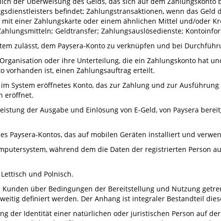
lich der Überweisung des Gelds, das sich auf dem Zahlungskonto be
sdienstleisters befindet; Zahlungstransaktionen, wenn das Geld 
n mit einer Zahlungskarte oder einem ähnlichen Mittel und/oder Kr
lungsmitteln; Geldtransfer; Zahlungsauslösedienste; Kontoinfo
ystem zulässt, dem Paysera-Konto zu verknüpfen und bei Durchfü
e Organisation oder ihre Unterteilung, die ein Zahlungskonto hat 
o vorhanden ist, einen Zahlungsauftrag erteilt.
m System eröffnetes Konto, das zur Zahlung und zur Ausführung
n eröffnet.
tleistung der Ausgabe und Einlösung von E-Geld, von Paysera berei
s Paysera-Kontos, das auf mobilen Geräten installiert und verwe
omputersystem, während dem die Daten der registrierten Person
 Lettisch und Polnisch.
Kunden über Bedingungen der Bereitstellung und Nutzung getren
weitig definiert werden. Der Anhang ist integraler Bestandteil dies
ung der Identität einer natürlichen oder juristischen Person auf