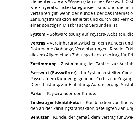
Elementen, die als Wissen (statisches Passwort, Co
wie Fingerabdrücke) kategorisiert sind und die nic
Verfahren gilt, wenn der Kunde über das Internet 
Zahlungstransaktion einleitet und durch das Fern
eines sonstigen Missbrauchs verbunden ist.
System
– Softwarelösung auf Paysera-Websiten, die
Vertrag
– Vereinbarung zwischen dem Kunden und P
Dokumente (Anhänge, Vereinbarungen, Regeln, Erklä
diesem Allgemeinen Zahlungsdienstevertrag für Pr
Zustimmung
– Zustimmung des Zahlers zur Ausführ
Passwort (Passwörter)
– im System erstellter Cod
Paysera dem Kunden gegebener Code zum Zugang zu
Dienstleistung, zur Einleitung, Autorisierung, Aus
Partei
– Paysera oder der Kunde.
Eindeutiger Identifikator
– Kombination von Buchst
den an der Zahlungstransaktion beteiligten Zahlun
Benutzer
– Kunde, der gemäß dem Vertrag für Zwecke